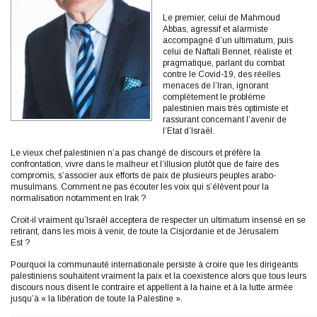
Le premier, celui de Mahmoud
Abbas, agressif et alarmiste
accompagné d’un ultimatum, puis
celui de Naftali Bennet, réaliste et
pragmatique, parlant du combat
contre le Covid-19, des réelles
menaces de l’Iran, ignorant
complètement le problème
palestinien mais très optimiste et
rassurant concernant l’avenir de
l’Etat d’Israël.
Le vieux chef palestinien n’a pas changé de discours et préfère la
confrontation, vivre dans le malheur et l’illusion plutôt que de faire des
compromis, s’associer aux efforts de paix de plusieurs peuples arabo-
musulmans. Comment ne pas écouter les voix qui s’élèvent pour la
normalisation notamment en Irak ?
Croit-il vraiment qu’Israël acceptera de respecter un ultimatum insensé en se
retirant, dans les mois à venir, de toute la Cisjordanie et de Jérusalem
Est ?
Pourquoi la communauté internationale persiste à croire que les dirigeants
palestiniens souhaitent vraiment la paix et la coexistence alors que tous leurs
discours nous disent le contraire et appellent à la haine et à la lutte armée
jusqu’à « la libération de toute la Palestine ».