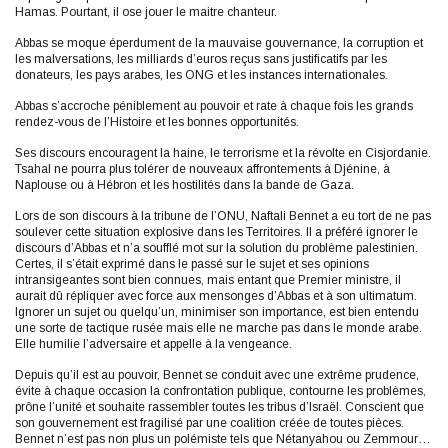
Hamas. Pourtant, il ose jouer le maitre chanteur.
Abbas se moque éperdument de la mauvaise gouvernance, la corruption et
les malversations, les milliards d’euros reçus sans justificatifs par les
donateurs, les pays arabes, les ONG et les instances internationales.
Abbas s’accroche péniblement au pouvoir et rate à chaque fois les grands
rendez-vous de l’Histoire et les bonnes opportunités.
Ses discours encouragent la haine, le terrorisme et la révolte en Cisjordanie.
Tsahal ne pourra plus tolérer de nouveaux affrontements à Djénine, à
Naplouse ou à Hébron et les hostilités dans la bande de Gaza.
Lors de son discours à la tribune de l’ONU, Naftali Bennet a eu tort de ne pas
soulever cette situation explosive dans les Territoires. Il a préféré ignorer le
discours d’Abbas et n’a soufflé mot sur la solution du problème palestinien.
Certes, il s’était exprimé dans le passé sur le sujet et ses opinions
intransigeantes sont bien connues, mais entant que Premier ministre, il
aurait dû répliquer avec force aux mensonges d’Abbas et à son ultimatum.
Ignorer un sujet ou quelqu’un, minimiser son importance, est bien entendu
une sorte de tactique rusée mais elle ne marche pas dans le monde arabe.
Elle humilie l’adversaire et appelle à la vengeance.
Depuis qu’il est au pouvoir, Bennet se conduit avec une extrême prudence,
évite à chaque occasion la confrontation publique, contourne les problèmes,
prône l’unité et souhaite rassembler toutes les tribus d’Israël. Conscient que
son gouvernement est fragilisé par une coalition créée de toutes pièces.
Bennet n’est pas non plus un polémiste tels que Nétanyahou ou Zemmour…