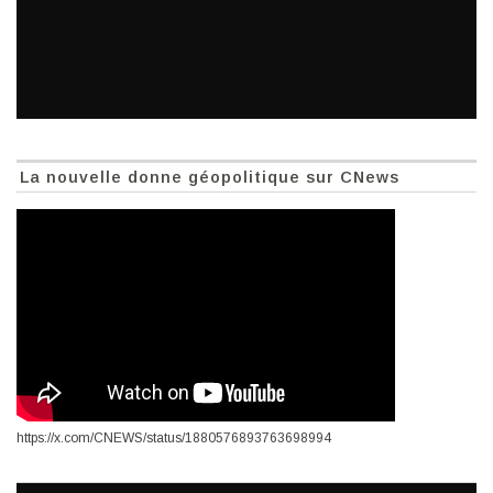
La nouvelle donne géopolitique sur CNews
https://x.com/CNEWS/status/1880576893763698994