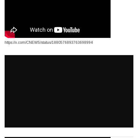
https://x.com/CNEWS/status/1880576893763698994