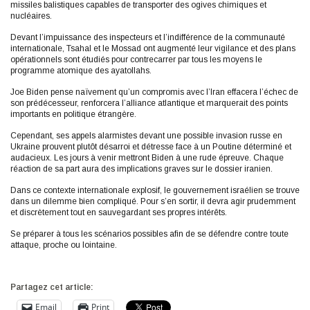
missiles balistiques capables de transporter des ogives chimiques et
nucléaires.
Devant l’impuissance des inspecteurs et l’indifférence de la communauté
internationale, Tsahal et le Mossad ont augmenté leur vigilance et des plans
opérationnels sont étudiés pour contrecarrer par tous les moyens le
programme atomique des ayatollahs.
Joe Biden pense naïvement qu’un compromis avec l’Iran effacera l’échec de
son prédécesseur, renforcera l’alliance atlantique et marquerait des points
importants en politique étrangère.
Cependant, ses appels alarmistes devant une possible invasion russe en
Ukraine prouvent plutôt désarroi et détresse face à un Poutine déterminé et
audacieux. Les jours à venir mettront Biden à une rude épreuve. Chaque
réaction de sa part aura des implications graves sur le dossier iranien.
Dans ce contexte internationale explosif, le gouvernement israélien se trouve
dans un dilemme bien compliqué. Pour s’en sortir, il devra agir prudemment
et discrètement tout en sauvegardant ses propres intérêts.
Se préparer à tous les scénarios possibles afin de se défendre contre toute
attaque, proche ou lointaine.
Partagez cet article:
Email
Print