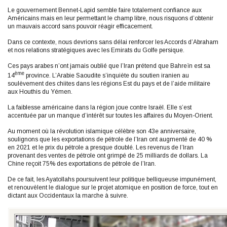
Le gouvernement Bennet-Lapid semble faire totalement confiance aux
Américains mais en leur permettant le champ libre, nous risquons d’obtenir
un mauvais accord sans pouvoir réagir efficacement.
Dans ce contexte, nous devrions sans délai renforcer les Accords d’Abraham
et nos relations stratégiques avec les Emirats du Golfe persique.
Ces pays arabes n’ont jamais oublié que l’Iran prétend que Bahreïn est sa
ème
14
province. L’Arabie Saoudite s’inquiète du soutien iranien au
soulèvement des chiites dans les régions Est du pays et de l’aide militaire
aux Houthis du Yémen.
La faiblesse américaine dans la région joue contre Israël. Elle s’est
accentuée par un manque d’intérêt sur toutes les affaires du Moyen-Orient.
Au moment où la révolution islamique célèbre son 43e anniversaire,
soulignons que les exportations de pétrole de l’Iran ont augmenté de 40 %
en 2021 et le prix du pétrole a presque doublé. Les revenus de l’Iran
provenant des ventes de pétrole ont grimpé de 25 milliards de dollars. La
Chine reçoit 75% des exportations de pétrole de l’Iran.
De ce fait, les Ayatollahs poursuivent leur politique belliqueuse impunément,
et renouvèlent le dialogue sur le projet atomique en position de force, tout en
dictant aux Occidentaux la marche à suivre.