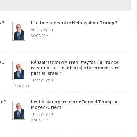
s ?
L’ultime rencontre Netanyahou-Trump ?
Freddy Eytan
30/07/26 •
e »
Réhabilitation d’Alfred Dreyfus : la France
reconnaitra-t-elle les injustices envers les
Juifs et Israël ?
Freddy Eytan
14/07/26 •
an?
Les illusions perdues de Donald Trump au
Moyen-Orient
Freddy Eytan
07/07/26 •