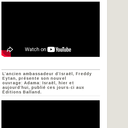
L’ancien ambassadeur d’Israël, Freddy
Eytan, présente son nouvel
ouvrage: Adama: Israël, hier et
aujourd’hui, publié ces jours-ci aux
Éditions Balland.