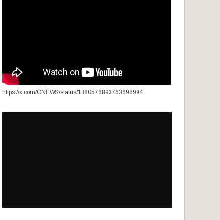
https://x.com/CNEWS/status/1880576893763698994