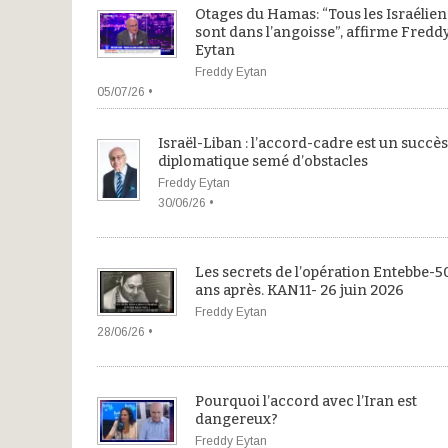
Otages du Hamas: “Tous les Israélien
sont dans l’angoisse”, affirme Fredd
Eytan
Freddy Eytan
05/07/26 •
Israël-Liban : l’accord-cadre est un succès
diplomatique semé d’obstacles
Freddy Eytan
30/06/26 •
Les secrets de l’opération Entebbe-5
ans après. KAN11- 26 juin 2026
Freddy Eytan
28/06/26 •
Pourquoi l’accord avec l’Iran est
dangereux?
Freddy Eytan