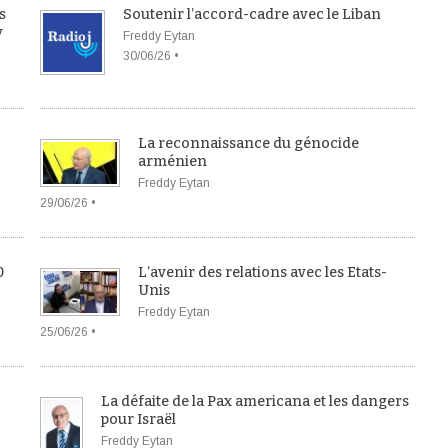
s
Soutenir l’accord-cadre avec le Liban
y
Freddy Eytan
30/06/26 •
La reconnaissance du génocide
arménien
Freddy Eytan
29/06/26 •
0
L’avenir des relations avec les Etats-
Unis
Freddy Eytan
25/06/26 •
La défaite de la Pax americana et les dangers
pour Israël
Freddy Eytan