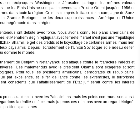
ques sont réciproques. Washington et Jérusalem partagent les mêmes valeurs
s que les Etats-Unis ne sont pas intervenus au Proche-Orient jusqu’en 1956 et
es dans toute la région. Ce n’est qu’après le fiasco de la campagne de Suez
e la Grande Bretagne que les deux superpuissances, l’Amérique et l’Union
t leur hégémonie dans la région.
lentendus ont débuté avec force. Nous avons connu les plans américains de
re, et Menahem Begin répliquait avec fermeté: “Israël n’est pas une “république
tzhak Shamir, le gel des crédits et le boycottage de certaines armes, mais rien
deux pays amis. Depuis l’écroulement de l’Union Soviétique et le rideau de fer,
n qui domine le monde.
vernement de Benjamin Netanyahou et s’attaque contre le “caractère indécis et
 universel. Les malentendus avec le président Obama sont exagérés et sont
ogiques. Pour tous les présidents américains, démocrates ou républicains,
e par excellence, et le fer de lance contre les extrémistes, le terrorisme
nt conscients que l’affaiblissement de l’Etat juif serait contre les intérêts
 du processus de paix avec les Palestiniens, mais les points communs sont aussi
gardons la réalité en face, mais jugeons ces relations avec un regard éloigné,
e positions partisanes.