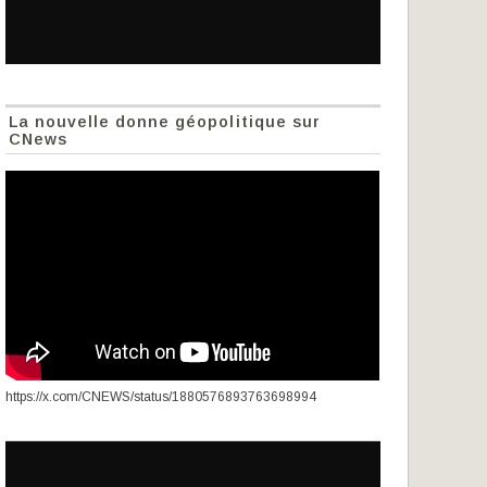
La nouvelle donne géopolitique sur
CNews
https://x.com/CNEWS/status/1880576893763698994