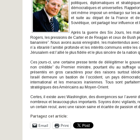
politiques, diplomatiques et stratégi
démocratiques et universelles. Rappelon
ont même imposé un embargo sur les arm
et suite au départ de la France et d
Soviétique, ont partagé leur influence e
Après la guerre des Six Jours, les ma
Rogers, les pressions de Carter et de Reagan et ceux de Bush pè
bananière”. Nous avons aussi enregistré, les malentendus avec I
n’a ébranlé l’amitié profonde et les intérêts communs entre les 
Jérusalem est l’allié le plus fidèle et le plus sincère de la natio
Ces jours-ci, une certaine presse tente de délégitimer le gou
non crédible” du Premier ministre, pourtant élu au suffrage
présentés en gros caractères pour des raisons surtout idéol
Israël demeure un bastion de l’occident, un pays démocratiqu
international et les menaces iraniennes. Tous sont parfaiteme
stratégiques des Américains au Moyen-Orient.
Certes, il existe avec Washington, des divergences sur l’avenir
nombreux et beaucoup plus importants. Soyons donc vigilants, re
un certain recul, avec une raison saine et écartée de passion et d
Partagez cet article:
Email
Print