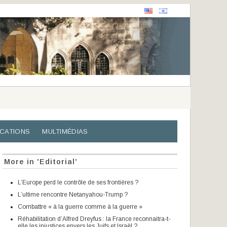
ICATIONS
MULTIMÉDIAS
More in 'Editorial'
L’Europe perd le contrôle de ses frontières ?
L’ultime rencontre Netanyahou-Trump ?
Combattre « à la guerre comme à la guerre »
Réhabilitation d’Alfred Dreyfus : la France reconnaitra-t-
elle les injustices envers les Juifs et Israël ?