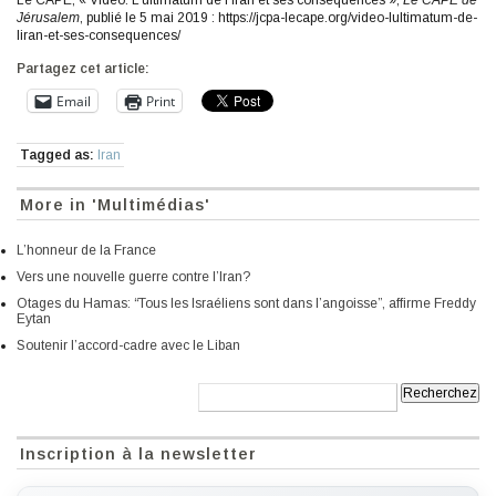
Le CAPE, « Vidéo: L’ultimatum de l’Iran et ses conséquences »,
Le CAPE de
Jérusalem
, publié le 5 mai 2019 : https://jcpa-lecape.org/video-lultimatum-de-
liran-et-ses-consequences/
Partagez cet article:
Email
Print
Tagged as:
Iran
More in 'Multimédias'
L’honneur de la France
Vers une nouvelle guerre contre l’Iran?
Otages du Hamas: “Tous les Israéliens sont dans l’angoisse”, affirme Freddy
Eytan
Soutenir l’accord-cadre avec le Liban
Recherche:
Inscription à la newsletter