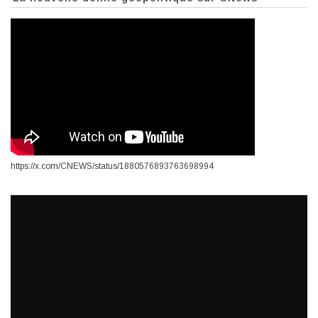
https://x.com/CNEWS/status/1880576893763698994