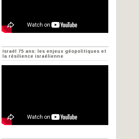
Israël 75 ans: les enjeux géopolitiques et
la résilience israélienne