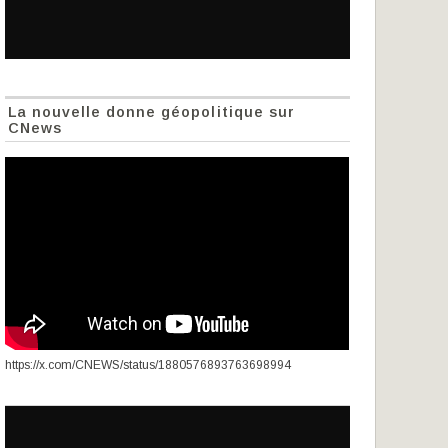
La nouvelle donne géopolitique sur
CNews
https://x.com/CNEWS/status/1880576893763698994