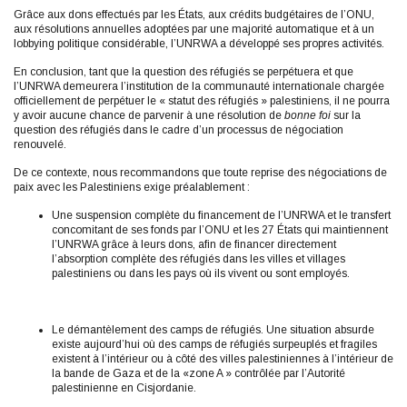
Grâce aux dons effectués par les États, aux crédits budgétaires de l’ONU,
aux résolutions annuelles adoptées par une majorité automatique et à un
lobbying politique considérable, l’UNRWA a développé ses propres activités.
En conclusion, tant que la question des réfugiés se perpétuera et que
l’UNRWA demeurera l’institution de la communauté internationale chargée
officiellement de perpétuer le « statut des réfugiés » palestiniens, il ne pourra
y avoir aucune chance de parvenir à une résolution de
bonne foi
sur la
question des réfugiés dans le cadre d’un processus de négociation
renouvelé.
De ce contexte, nous recommandons que toute reprise des négociations de
paix avec les Palestiniens exige préalablement :
Une suspension complète du financement de l’UNRWA et le transfert
concomitant de ses fonds par l’ONU et les 27 États qui maintiennent
l’UNRWA grâce à leurs dons, afin de financer directement
l’absorption complète des réfugiés dans les villes et villages
palestiniens ou dans les pays où ils vivent ou sont employés.
Le démantèlement des camps de réfugiés. Une situation absurde
existe aujourd’hui où des camps de réfugiés surpeuplés et fragiles
existent à l’intérieur ou à côté des villes palestiniennes à l’intérieur de
la bande de Gaza et de la «zone A » contrôlée par l’Autorité
palestinienne en Cisjordanie.