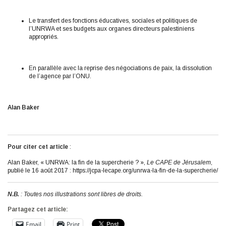
Le transfert des fonctions éducatives, sociales et politiques de
l’UNRWA et ses budgets aux organes directeurs palestiniens
appropriés.
En parallèle avec la reprise des négociations de paix, la dissolution
de l’agence par l’ONU.
Alan Baker
Pour citer cet article
:
Alan Baker, « UNRWA: la fin de la supercherie ? »,
Le CAPE de Jérusalem
,
publié le 16 août 2017 : https://jcpa-lecape.org/unrwa-la-fin-de-la-supercherie/
N.B.
: Toutes nos illustrations sont libres de droits.
Partagez cet article:
Email
Print