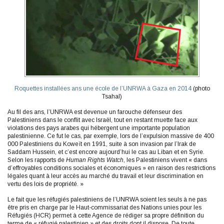
Roquettes installées ans une école de l’UNRWA à Gaza en 2014
(photo
Tsahal)
Au fil des ans, l’UNRWA est devenue un farouche défenseur des
Palestiniens dans le conflit avec Israël, tout en restant muette face aux
violations des pays arabes qui hébergent une importante population
palestinienne. Ce fut le cas, par exemple, lors de l’expulsion massive de 400
000 Palestiniens du Koweït en 1991, suite à son invasion par l’Irak de
Saddam Hussein, et c’est encore aujourd’hui le cas au Liban et en Syrie.
Selon les rapports de
Human Rights Watch
, les Palestiniens vivent « dans
d’effroyables conditions sociales et économiques » en raison des restrictions
légales quant à leur accès au marché du travail et leur discrimination en
vertu des lois de propriété. »
Le fait que les réfugiés palestiniens de l’UNRWA soient les seuls à ne pas
être pris en charge par le Haut-commissariat des Nations unies pour les
Réfugiés (HCR) permet à cette Agence de rédiger sa propre définition du
terme de « réfugié palestinien » et des droits dont il dispose. De toute