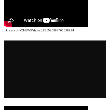
https://x.com/CNEWS/status/1880576893763698994