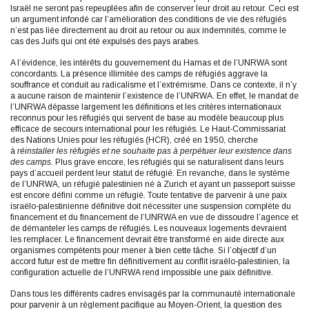
Israël ne seront pas repeuplées afin de conserver leur droit au retour. Ceci est
un argument infondé car l’amélioration des conditions de vie des réfugiés
n’est pas liée directement au droit au retour ou aux indemnités, comme le
cas des Juifs qui ont été expulsés des pays arabes.
A l’évidence, les intérêts du gouvernement du Hamas et de l’UNRWA sont
concordants. La présence illimitée des camps de réfugiés aggrave la
souffrance et conduit au radicalisme et l’extrémisme. Dans ce contexte, il n’y
a aucune raison de maintenir l’existence de l’UNRWA. En effet, le mandat de
l’UNRWA dépasse largement les définitions et les critères internationaux
reconnus pour les réfugiés qui servent de base au modèle beaucoup plus
efficace de secours international pour les réfugiés. Le Haut-Commissariat
des Nations Unies pour les réfugiés (HCR), créé en 1950, cherche
à
réinstaller les réfugiés et ne souhaite pas à perpétuer leur existence dans
des camps.
Plus grave encore, les réfugiés qui se naturalisent dans leurs
pays d’accueil perdent leur statut de réfugié. En revanche, dans le système
de l’UNRWA, un réfugié palestinien né à Zurich et ayant un passeport suisse
est encore défini comme un réfugié. Toute tentative de parvenir à une paix
israélo-palestinienne définitive doit nécessiter une suspension complète du
financement et du financement de l’UNRWA en vue de dissoudre l’agence et
de démanteler les camps de réfugiés. Les nouveaux logements devraient
les remplacer. Le financement devrait être transformé en aide directe aux
organismes compétents pour mener à bien cette tâche. Si l’objectif d’un
accord futur est de mettre fin définitivement au conflit israélo-palestinien, la
configuration actuelle de l’UNRWA rend impossible une paix définitive.
Dans tous les différents cadres envisagés par la communauté internationale
pour parvenir à un règlement pacifique au Moyen-Orient, la question des