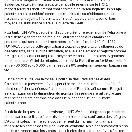
évidence, cette définition s’écarte de la celle retenue par le HCR,
respectueuse du droit international des réfugiés, selon laquelle un réfugié
palestinien est considéré comme tel si le lieu de sa résidence était la
Palestine entre juin 1946 et mai 1948 et s’il a perdu sa maison et tous
moyens de subsistance suite à la guerre de 1948.
Pourtant, l’UNRWA a décidé en 1965 de créer une extension de l’éligibilité à
la troisième génération de réfugiés ; autrement dit aux enfants des
personnes qui sont elles-mêmes nées après le 14 mai 1948. En 1982,
l’UNRWA a étendu cette application à toutes les générations ultérieures de
descendants, sans aucune limitation, et elle a également enregistré comme
“réfugiés” ceux qui ont acquis la citoyenneté dans d’autres pays. Signalons
que le nombre officiel de réfugiés qui ont fui la Palestine en 1948 est estimé
entre 700 000 et 750 000, parmi lesquels 8% seulement seraient toujours en
vie.
Sur ce point, l’UNRWA favorise la politique des Etats arabes et des
Palestiniens à préserver, développer et perpétuer le problème des réfugiés
afin d’empêcher la nécessité de reconnaître l’Etat d’Israël comme Etat juif. Il
est clair aussi que la diminution du nombre des réfugiés ferait perdre une
manne financière considérable dans le budget annuel de l’Autorité
palestinienne.
Au-delà de la question du terrorisme, l’UNRWA et les dirigeants palestiniens
aident par leur politique à éterniser le problème et la souffrance des réfugiés.
L’Autorité palestinienne et le gouvernement du Hamas n’ont jamais
réhabilité les camps de réfugiés. Bien au contraire, les dirigeants palestiniens
ont dit clairement que les zones des colonies de peuplement évacuées par