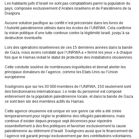
Les habitants juifs d’Israël ne sont pas comptabilisés parmi la population du
pays, composée exclusivement d’Arabes israéliens et de Palestiniens de la
Diaspora.
Aucune solution pacifique au conflit n’est préconisée dans les livres de
l’Autorité palestinienne utilisés dans les écoles de l’UNRWA. Cela confirme
la vision politique d’une lutte continue contre la légitimité Israël, jusqu’à sa
destruction éventuelle.
Lors des opérations israéliennes de ces 15 dernières années dans la bande
de Gaza, nous avons constaté que l’UNRWA a « fermé les yeux » à chaque
fois que le Hamas violait le statut de protection des installations onusiennes.
Cette conduite soulève de nombreuses inquiétudes et devrait alerter les
principaux donateurs de l’agence, comme les Etats-Unis ou l’Union
européenne.
Soulignons que sur les 30 000 membres de l’UNRWA, 150 seulement sont
des fonctionnaires internationaux. Le reste du personnel est composé
entièrement de la population palestinienne locale, et dans la bande de Gaza
ce sont bien sûr des membres actifs du Hamas.
Cette agence onusienne est unique en son genre car elle a été créée
temporairement pour régler le problème des réfugiés palestiniens, mais
continue d’exister depuis presque sept décennies pour répondre
essentiellement à des fins politiques et favoriser exclusivement la cause
palestinienne au détriment d’Israël. Soulignons aussi que le financement de
l’agence est garanti presqu’exclusivement par des contributions volontaires,