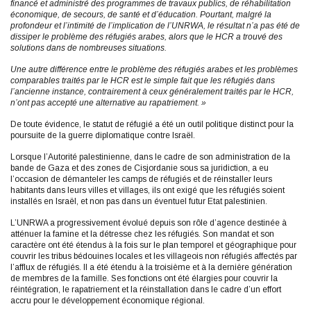
financé et administré des programmes de travaux publics, de réhabilitation
économique, de secours, de santé et d’éducation. Pourtant, malgré la
profondeur et l’intimité de l’implication de l’UNRWA, le résultat n’a pas été de
dissiper le problème des réfugiés arabes, alors que le HCR a trouvé des
solutions dans de nombreuses situations.
Une autre différence entre le problème des réfugiés arabes et les problèmes
comparables traités par le HCR est le simple fait que les réfugiés dans
l’ancienne instance, contrairement à ceux généralement traités par le HCR,
n’ont pas accepté une alternative au rapatriement. »
De toute évidence, le statut de réfugié a été un outil politique distinct pour la
poursuite de la guerre diplomatique contre Israël.
Lorsque l’Autorité palestinienne, dans le cadre de son administration de la
bande de Gaza et des zones de Cisjordanie sous sa juridiction, a eu
l’occasion de démanteler les camps de réfugiés et de réinstaller leurs
habitants dans leurs villes et villages, ils ont exigé que les réfugiés soient
installés en Israël, et non pas dans un éventuel futur Etat palestinien.
L’UNRWA a progressivement évolué depuis son rôle d’agence destinée à
atténuer la famine et la détresse chez les réfugiés. Son mandat et son
caractère ont été étendus à la fois sur le plan temporel et géographique pour
couvrir les tribus bédouines locales et les villageois non réfugiés affectés par
l’afflux de réfugiés. Il a été étendu à la troisième et à la dernière génération
de membres de la famille. Ses fonctions ont été élargies pour couvrir la
réintégration, le rapatriement et la réinstallation dans le cadre d’un effort
accru pour le développement économique régional.