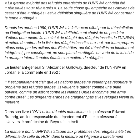
«
La grande majorité des réfugiés enregistrés de l’UNRWA ont déjà été
« réinstallés »ou« réintégrés ». L
a
seule chose qui empêche des citoyens de
cesser d’être « réfugiés» est la définition singulière de l’UNRWA concernant
le terme « réfugié »
.
Depuis les années 1950, l’UNRWA n’a fait aucun effort pour la réinstallation
ou l’intégration locale. L’UNRWA a délibérément choisi de ne pas faire
d’efforts pour mettre fin au statut de réfugié des réfugiés inscrits de l’UNRWA,
ni même de retirer de la liste des réfugiés inscrits ceux qui, par leurs propres
efforts et/ou par les actions des États hôtes, ont été réinstallés ou localement
intégrés et, par conséquent, ne sont plus des réfugiés en vertu de la loi et de
la pratique internationales établies en matière de réfugiés.
Le lieutenant-général Sir Alexander Galloway, directeur de l’UNRWA en
Jordanie, a commenté en 1952 :
« Il est parfaitement clair que les nations arabes ne veulent pas résoudre le
problème des réfugiés arabes. Ils veulent le garder comme une plaie
ouverte, comme un affront contre les Nations Unies et comme une arme
contre Israël. Les dirigeants arabes ne craignent pas si les réfugiés vivent ou
meurent.
Dans son livre
L’ONU et les réfugiés palestiniens
, le professeur Edward
Buehrig, ancien responsable du département d’Etat et professeur à
l’Université américaine de Beyrouth, a écrit :
La manière dont l’UNRWA s’attaque aux problèmes des réfugiés a été très
différente de celle du HCR, dans la mesure où l’Agence a directement