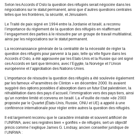
Selon les Accords d’Oslo la question des réfugiés serait négociée dans les
négociations sur le statut permanent, ainsi que d’autres questions centrales
telles que les frontières, la sécurité, et Jérusalem.
Le Traité de paix signé en 1994 entre la Jordanie et Israël, a reconnu
l’importance du règlement de la question des réfugiés en réaffirmant
l’engagement des parties à le résoudre par un groupe de travail multilatéral,
ainsi par les négociations sur le statut permanent.
La reconnaissance générale de la centralité de la nécessité de régler la
question des réfugiés pour parvenir à la paix, telle qu’elle figure dans les
Accords d’Oslo, a été approuvée par les Etats-Unis et la Russie qui ont signé
ces Accords en tant que témoins, avec l’Egypte, la Norvège et l’Union
européenne et l’approbation des Nations-Unies.
L’importance de résoudre la question des réfugiés a été soulevée également
par les fameux «Paramètres de Clinton » en décembre 2000. Ils avaient
suggéré des options possibles d’absorption dans un futur Etat palestinien, la
réhabilitation dans des pays d’accueil, l’immigration vers des pays tiers, ainsi
qu’un nombre limité et convenu en Israël. La «Feuille de route »de 2003
proposée par le Quartet (États-Unis, Russie, ONU et UE) a appelé à une
conférence internationale pour régler entre autres la question des réfugiés.
Il est largement reconnu que le caractère irréaliste et souvent artificiel de
l’UNRWA, avec ses registres bien « gonflés » de réfugiés, sert un objectif
précis comme l’explique James G. Lindsay, ancien conseiller juridique de
l’UNRWA :