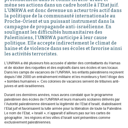
mène ses actions dans un cadre hostile à l’Etat juif.
L’UNRWA est donc devenue un acteur très actif dans
la politique de la communauté internationale au
Proche-Orient et un puissant instrument dans la
campagne de propagande anti-israélienne. En
soulignant les difficultés humanitaires des
Palestiniens, l’UNRWA participe à leur cause
politique. Elle accepte indirectement le climat de
haine et de violence dans ses écoles et favorise ainsi
les activités terroristes.
L’UNRWA a été plusieurs fois accusée d’abriter des combattants du Hamas
et de stocker des roquettes et des explosifs dans ses écoles et ses locaux.
Dans les camps de vacances de l’UNRWA, les enfants palestiniens reçoivent
depuis l’été 2000 un entraînement militaire et les moniteurs y font l’éloge des
« bombes humaines ». Ces colonies de vacances servent de tribunes anti-
juives et anti-israéliennes.
Durant ces dernières années, nous avons constaté que le programme
palestinien des écoles de l’UNRWA et leurs manuels scolaires délivrés par
l’Autorité palestinienne déniaient la légitimité de l’Etat d’Israël, diabolisaient
l’Etat juif et favorisaient la lutte armée pour la libération de toute la Palestine.
Le nom de l’Etat, « Israël », n’apparaît d’ailleurs pas sur les cartes de
géographie ; les régions et les villes d’Israël sont présentées comme
exclusivement palestiniennes.