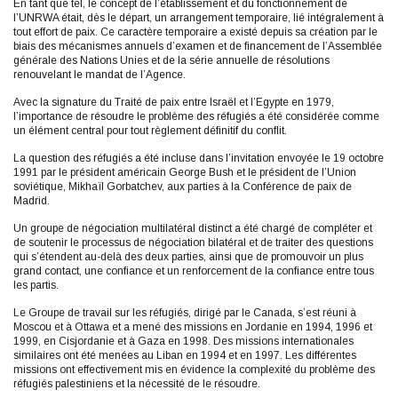
En tant que tel, le concept de l’établissement et du fonctionnement de
l’UNRWA était, dès le départ, un arrangement temporaire, lié intégralement à
tout effort de paix. Ce caractère temporaire a existé depuis sa création par le
biais des mécanismes annuels d’examen et de financement de l’Assemblée
générale des Nations Unies et de la série annuelle de résolutions
renouvelant le mandat de l’Agence.
Avec la signature du Traité de paix entre Israël et l’Egypte en 1979,
l’importance de résoudre le problème des réfugiés a été considérée comme
un élément central pour tout règlement définitif du conflit.
La question des réfugiés a été incluse dans l’invitation envoyée le 19 octobre
1991 par le président américain George Bush et le président de l’Union
soviétique, Mikhaïl Gorbatchev, aux parties à la Conférence de paix de
Madrid.
Un groupe de négociation multilatéral distinct a été chargé de compléter et
de soutenir le processus de négociation bilatéral et de traiter des questions
qui s’étendent au-delà des deux parties, ainsi que de promouvoir un plus
grand contact, une confiance et un renforcement de la confiance entre tous
les partis.
Le Groupe de travail sur les réfugiés, dirigé par le Canada, s’est réuni à
Moscou et à Ottawa et a mené des missions en Jordanie en 1994, 1996 et
1999, en Cisjordanie et à Gaza en 1998. Des missions internationales
similaires ont été menées au Liban en 1994 et en 1997. Les différentes
missions ont effectivement mis en évidence la complexité du problème des
réfugiés palestiniens et la nécessité de le résoudre.