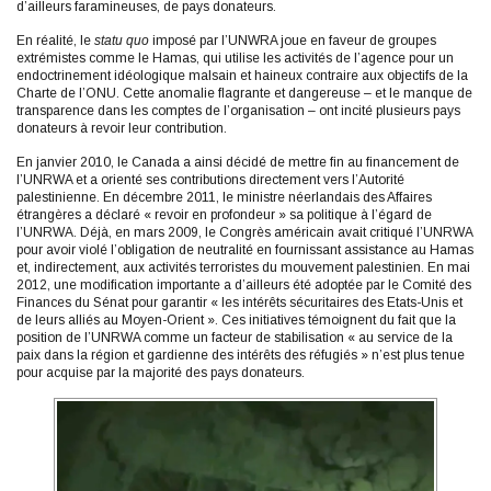
d’ailleurs faramineuses, de pays donateurs.
En réalité, le
statu quo
imposé par l’UNWRA joue en faveur de groupes
extrémistes comme le Hamas, qui utilise les activités de l’agence pour un
endoctrinement idéologique malsain et haineux contraire aux objectifs de la
Charte de l’ONU. Cette anomalie flagrante et dangereuse – et le manque de
transparence dans les comptes de l’organisation – ont incité plusieurs pays
donateurs à revoir leur contribution.
En janvier 2010, le Canada a ainsi décidé de mettre fin au financement de
l’UNRWA et a orienté ses contributions directement vers l’Autorité
palestinienne. En décembre 2011, le ministre néerlandais des Affaires
étrangères a déclaré « revoir en profondeur » sa politique à l’égard de
l’UNRWA. Déjà, en mars 2009, le Congrès américain avait critiqué l’UNRWA
pour avoir violé l’obligation de neutralité en fournissant assistance au Hamas
et, indirectement, aux activités terroristes du mouvement palestinien. En mai
2012, une modification importante a d’ailleurs été adoptée par le Comité des
Finances du Sénat pour garantir « les intérêts sécuritaires des Etats-Unis et
de leurs alliés au Moyen-Orient ». Ces initiatives témoignent du fait que la
position de l’UNRWA comme un facteur de stabilisation « au service de la
paix dans la région et gardienne des intérêts des réfugiés » n’est plus tenue
pour acquise par la majorité des pays donateurs.