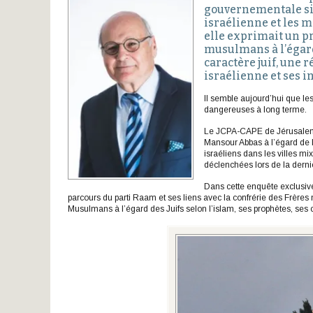
gouvernementale sio
israélienne et les 
elle exprimait un p
musulmans à l’égard 
caractère juif, une r
israélienne et ses i
Il semble aujourd’hui que les 
dangereuses à long terme.
Le JCPA-CAPE de Jérusalem vi
Mansour Abbas à l’égard de l
israéliens dans les villes m
déclenchées lors de la dern
Dans cette enquête exclusiv
parcours du parti Raam et ses liens avec la confrérie des Frères 
Musulmans à l’égard des Juifs selon l’islam, ses prophètes, ses c