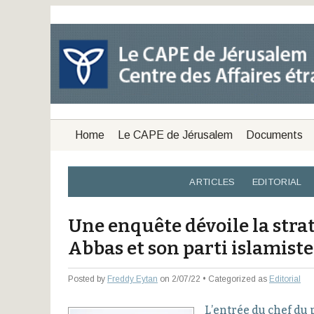
Home
Le CAPE de Jérusalem
Documents
ARTICLES
EDITORIAL
Une enquête dévoile la str
Abbas et son parti islamiste
Posted by
Freddy Eytan
on 2/07/22 • Categorized as
Editorial
L’entrée du chef du 