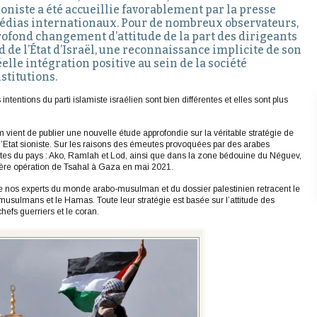
niste a été accueillie favorablement par la presse
médias internationaux. Pour de nombreux observateurs,
rofond changement d’attitude de la part des dirigeants
de l’État d’Israël, une reconnaissance implicite de son
éelle intégration positive au sein de la société
nstitutions.
intentions du parti islamiste israélien sont bien différentes et elles sont plus
ent de publier une nouvelle étude approfondie sur la véritable stratégie de
’Etat sioniste. Sur les raisons des émeutes provoquées par des arabes
ixtes du pays : Ako, Ramlah et Lod, ainsi que dans la zone bédouine du Néguev,
ière opération de Tsahal à Gaza en mai 2021.
e nos experts du monde arabo-musulman et du dossier palestinien retracent le
musulmans et le Hamas. Toute leur stratégie est basée sur l’attitude des
hefs guerriers et le coran.