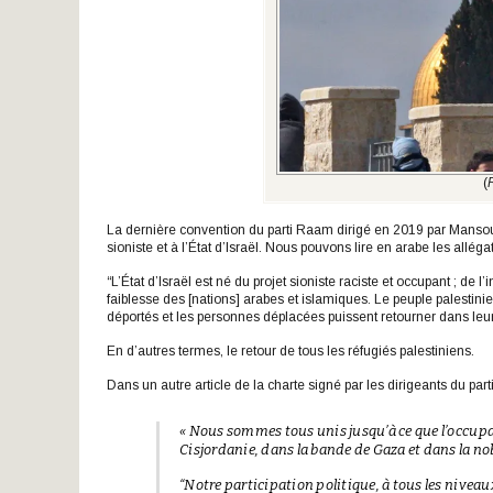
(
La dernière convention du parti Raam dirigé en 2019 par Mans
sioniste et à l’État d’Israël. Nous pouvons lire en arabe les alléga
“L’État d’Israël est né du projet sioniste raciste et occupant ; de l
faiblesse des [nations] arabes et islamiques. Le peuple palestinien
déportés et les personnes déplacées puissent retourner dans leur 
En d’autres termes, le retour de tous les réfugiés palestiniens.
Dans un autre article de la charte signé par les dirigeants du par
« Nous sommes tous unis jusqu’à ce que l’occupat
Cisjordanie, dans la bande de Gaza et dans la no
“Notre participation politique, à tous les niveau