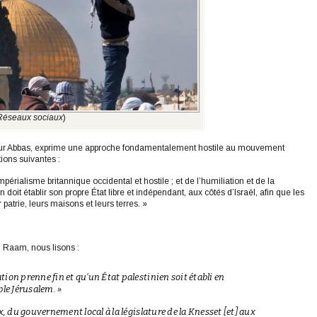
Réseaux sociaux
)
our Abbas, exprime une approche fondamentalement hostile au mouvement
tions suivantes :
’impérialisme britannique occidental et hostile ; et de l’humiliation et de la
 doit établir son propre État libre et indépendant, aux côtés d’Israël, afin que les
patrie, leurs maisons et leurs terres. »
ti Raam, nous lisons :
ion prenne fin et qu’un État palestinien soit établi en
ble Jérusalem. »
x, du gouvernement local à la législature de la Knesset [et] aux