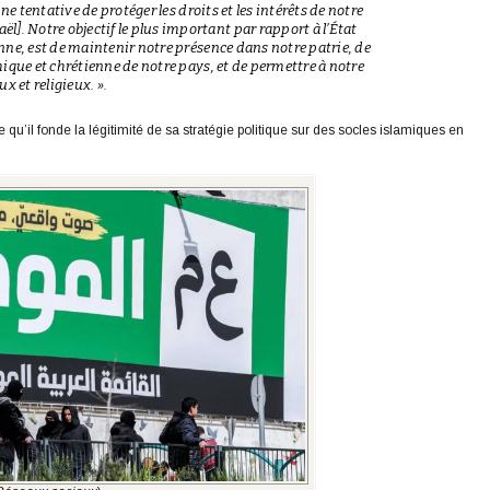
’une tentative de protéger les droits et les intérêts de notre
]. Notre objectif le plus important par rapport à l’État
ienne, est de maintenir notre présence dans notre patrie, de
amique et chrétienne de notre pays, et de permettre à notre
x et religieux. ».
’il fonde la légitimité de sa stratégie politique sur des socles islamiques en