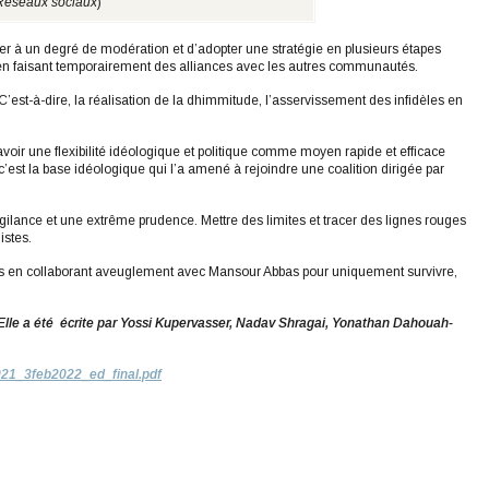
Réseaux sociaux
)
er à un degré de modération et d’adopter une stratégie en plusieurs étapes
n faisant temporairement des alliances avec les autres communautés.
 C’est-à-dire, la réalisation de la dhimmitude, l’asservissement des infidèles en
 avoir une flexibilité idéologique et politique comme moyen rapide et efficace
e c’est la base idéologique qui l’a amené à rejoindre une coalition dirigée par
ilance et une extrême prudence. Mettre des limites et tracer des lignes rouges
istes.
pas en collaborant aveuglement avec Mansour Abbas pour uniquement survivre,
Elle a été écrite par Yossi Kupervasser, Nadav Shragai, Yonathan Dahouah-
_2021_3feb2022_ed_final.pdf