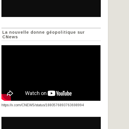
La nouvelle donne géopolitique sur
CNews
https://x.com/CNEWS/status/1880576893763698994