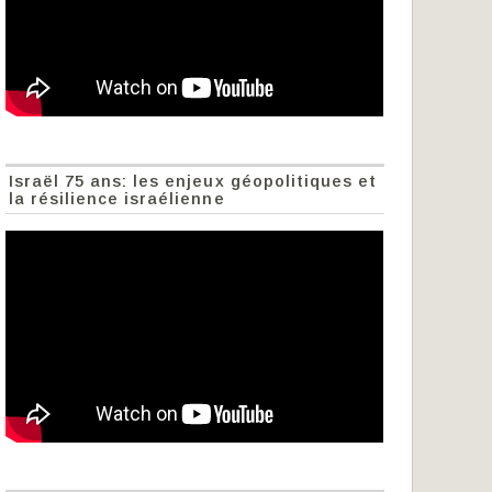
Israël 75 ans: les enjeux géopolitiques et
la résilience israélienne