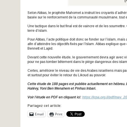
(
Selon Abbas, le prophète Mahomet a instruit les croyants d’adhér
basée sur le renforcement de la communauté musulmane, tout e
Une tactique dans le but final est de vaincre et de les soumettre.
terre d’islam.
Pour Abbas, l’acte politique doit donc se fonder sur l’islam, mais
afin d’atteindre les objectifs fixés par l’Islam. Abbas explique qu
Bennett et Lapid.
Devant cette nouvelle étude, le gouvernement devra agir avec vig
pour ne pas tomber bêtement dans le piège dangereux des islam
Certes, améliorer le niveau de vie des Arabes israéliens mais 
et surtout pour éviter le retour du Likoud au pouvoir.
Cette étude de 188 pages est publiée actuellement en hébreu. 
Halévy, Yoni Ben Menahem et Pinhas Inbari.
Voir l’étude en PDF en cliquant ici:
https://jcpa.org.il/pdf/may
Partagez cet article:
Email
Print