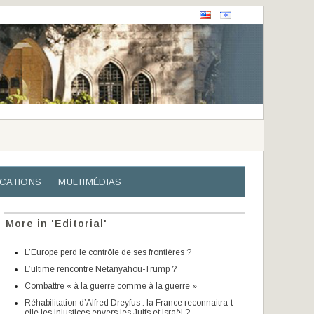
ICATIONS
MULTIMÉDIAS
More in 'Editorial'
L’Europe perd le contrôle de ses frontières ?
L’ultime rencontre Netanyahou-Trump ?
Combattre « à la guerre comme à la guerre »
Réhabilitation d’Alfred Dreyfus : la France reconnaitra-t-
elle les injustices envers les Juifs et Israël ?