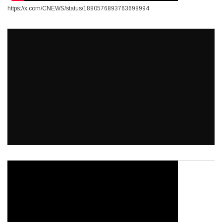
https://x.com/CNEWS/status/1880576893763698994