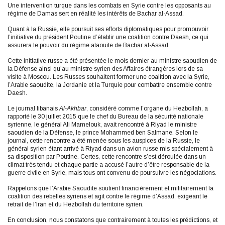
Une intervention turque dans les combats en Syrie contre les opposants au
régime de Damas sert en réalité les intérêts de Bachar al-Assad.
Quant à la Russie, elle poursuit ses efforts diplomatiques pour promouvoir
l’initiative du président Poutine d’établir une coalition contre Daesh, ce qui
assurera le pouvoir du régime alaouite de Bachar al-Assad.
Cette initiative russe a été présentée le mois dernier au ministre saoudien de
la Défense ainsi qu’au ministre syrien des Affaires étrangères lors de sa
visite à Moscou. Les Russes souhaitent former une coalition avec la Syrie,
l’Arabie saoudite, la Jordanie et la Turquie pour combattre ensemble contre
Daesh.
Le journal libanais
Al-Akhbar
, considéré comme l’organe du Hezbollah, a
rapporté le 30 juillet 2015 que le chef du Bureau de la sécurité nationale
syrienne, le général Ali Mamelouk, avait rencontré à Riyad le ministre
saoudien de la Défense, le prince Mohammed ben Salmane. Selon le
journal, cette rencontre a été menée sous les auspices de la Russie, le
général syrien étant arrivé à Riyad dans un avion russe mis spécialement à
sa disposition par Poutine. Certes, cette rencontre s’est déroulée dans un
climat très tendu et chaque partie a accusé l’autre d’être responsable de la
guerre civile en Syrie, mais tous ont convenu de poursuivre les négociations.
Rappelons que l’Arabie Saoudite soutient financièrement et militairement la
coalition des rebelles syriens et agit contre le régime d’Assad, exigeant le
retrait de l’Iran et du Hezbollah du territoire syrien.
En conclusion, nous constatons que contrairement à toutes les prédictions, et