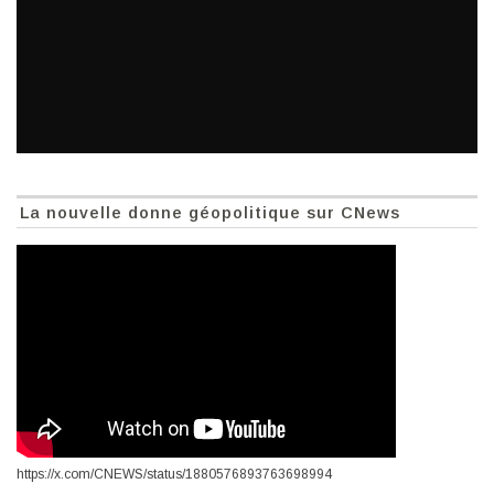
La nouvelle donne géopolitique sur CNews
https://x.com/CNEWS/status/1880576893763698994