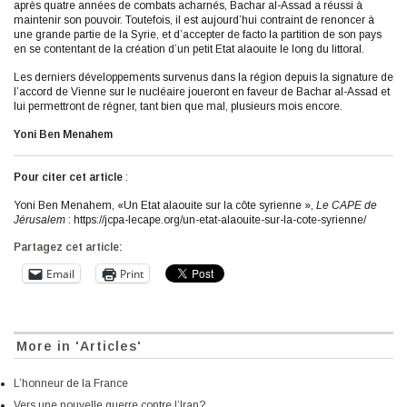
après quatre années de combats acharnés, Bachar al-Assad a réussi à
maintenir son pouvoir. Toutefois, il est aujourd’hui contraint de renoncer à
une grande partie de la Syrie, et d’accepter de facto la partition de son pays
en se contentant de la création d’un petit Etat alaouite le long du littoral.
Les derniers développements survenus dans la région depuis la signature de
l’accord de Vienne sur le nucléaire joueront en faveur de Bachar al-Assad et
lui permettront de régner, tant bien que mal, plusieurs mois encore.
Yoni Ben Menahem
Pour citer cet article
:
Yoni Ben Menahem, «Un Etat alaouite sur la côte syrienne »,
Le CAPE de
Jérusalem
: https://jcpa-lecape.org/un-etat-alaouite-sur-la-cote-syrienne/
Partagez cet article:
Email
Print
More in 'Articles'
L’honneur de la France
Vers une nouvelle guerre contre l’Iran?