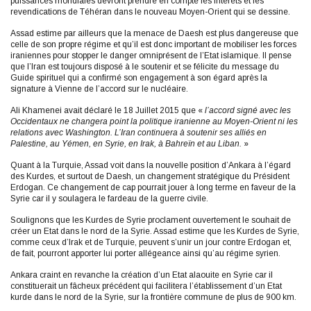
puissances mondiales devront prendre en compte les intérêts et les
revendications de Téhéran dans le nouveau Moyen-Orient qui se dessine.
Assad estime par ailleurs que la menace de Daesh est plus dangereuse que
celle de son propre régime et qu’il est donc important de mobiliser les forces
iraniennes pour stopper le danger omniprésent de l’Etat islamique. Il pense
que l’Iran est toujours disposé à le soutenir et se félicite du message du
Guide spirituel qui a confirmé son engagement à son égard après la
signature à Vienne de l’accord sur le nucléaire.
Ali Khamenei avait déclaré le 18 Juillet 2015 que «
l’accord signé avec les
Occidentaux ne changera point la politique iranienne au Moyen-Orient ni les
relations avec Washington. L’Iran continuera à soutenir ses alliés en
Palestine, au Yémen, en Syrie, en Irak, à Bahreïn et au Liban.
»
Quant à la Turquie, Assad voit dans la nouvelle position d’Ankara à l’égard
des Kurdes, et surtout de Daesh, un changement stratégique du Président
Erdogan. Ce changement de cap pourrait jouer à long terme en faveur de la
Syrie car il y soulagera le fardeau de la guerre civile.
Soulignons que les Kurdes de Syrie proclament ouvertement le souhait de
créer un Etat dans le nord de la Syrie. Assad estime que les Kurdes de Syrie,
comme ceux d’Irak et de Turquie, peuvent s’unir un jour contre Erdogan et,
de fait, pourront apporter lui porter allégeance ainsi qu’au régime syrien.
Ankara craint en revanche la création d’un Etat alaouite en Syrie car il
constituerait un fâcheux précédent qui facilitera l’établissement d’un Etat
kurde dans le nord de la Syrie, sur la frontière commune de plus de 900 km.