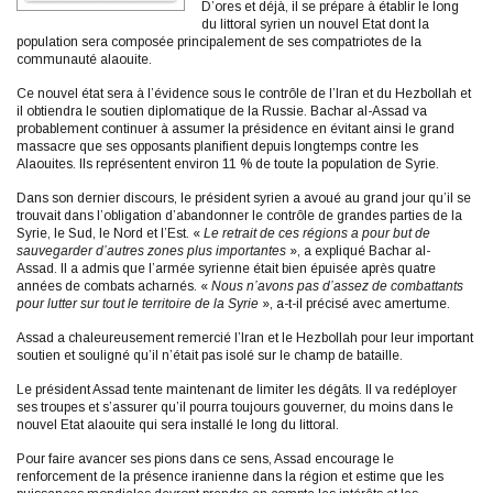
D’ores et déjà, il se prépare à établir le long
du littoral syrien un nouvel Etat dont la
population sera composée principalement de ses compatriotes de la
communauté alaouite.
Ce nouvel état sera à l’évidence sous le contrôle de l’Iran et du Hezbollah et
il obtiendra le soutien diplomatique de la Russie. Bachar al-Assad va
probablement continuer à assumer la présidence en évitant ainsi le grand
massacre que ses opposants planifient depuis longtemps contre les
Alaouites. Ils représentent environ 11 % de toute la population de Syrie.
Dans son dernier discours, le président syrien a avoué au grand jour qu’il se
trouvait dans l’obligation d’abandonner le contrôle de grandes parties de la
Syrie, le Sud, le Nord et l’Est. «
Le retrait de ces régions a pour but de
sauvegarder d’autres zones plus importantes
», a expliqué Bachar al-
Assad. Il a admis que l’armée syrienne était bien épuisée après quatre
années de combats acharnés. «
Nous n’avons pas d’assez de combattants
pour lutter sur tout le territoire de la Syrie
», a-t-il précisé avec amertume.
Assad a chaleureusement remercié l’Iran et le Hezbollah pour leur important
soutien et souligné qu’il n’était pas isolé sur le champ de bataille.
Le président Assad tente maintenant de limiter les dégâts. Il va redéployer
ses troupes et s’assurer qu’il pourra toujours gouverner, du moins dans le
nouvel Etat alaouite qui sera installé le long du littoral.
Pour faire avancer ses pions dans ce sens, Assad encourage le
renforcement de la présence iranienne dans la région et estime que les