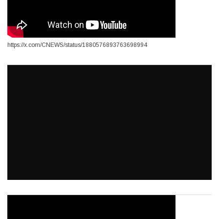
https://x.com/CNEWS/status/1880576893763698994