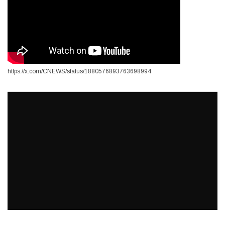
https://x.com/CNEWS/status/1880576893763698994