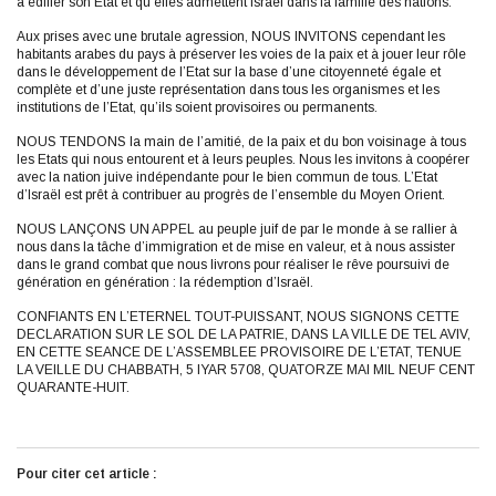
à édifier son Etat et qu’elles admettent Israël dans la famille des nations.
Aux prises avec une brutale agression, NOUS INVITONS cependant les
habitants arabes du pays à préserver les voies de la paix et à jouer leur rôle
dans le développement de l’Etat sur la base d’une citoyenneté égale et
complète et d’une juste représentation dans tous les organismes et les
institutions de l’Etat, qu’ils soient provisoires ou permanents.
NOUS TENDONS la main de l’amitié, de la paix et du bon voisinage à tous
les Etats qui nous entourent et à leurs peuples. Nous les invitons à coopérer
avec la nation juive indépendante pour le bien commun de tous. L’Etat
d’Israël est prêt à contribuer au progrès de l’ensemble du Moyen Orient.
NOUS LANÇONS UN APPEL au peuple juif de par le monde à se rallier à
nous dans la tâche d’immigration et de mise en valeur, et à nous assister
dans le grand combat que nous livrons pour réaliser le rêve poursuivi de
génération en génération : la rédemption d’Israël.
CONFIANTS EN L’ETERNEL TOUT-PUISSANT, NOUS SIGNONS CETTE
DECLARATION SUR LE SOL DE LA PATRIE, DANS LA VILLE DE TEL AVIV,
EN CETTE SEANCE DE L’ASSEMBLEE PROVISOIRE DE L’ETAT, TENUE
LA VEILLE DU CHABBATH, 5 IYAR 5708, QUATORZE MAI MIL NEUF CENT
QUARANTE-HUIT.
Pour citer cet article :