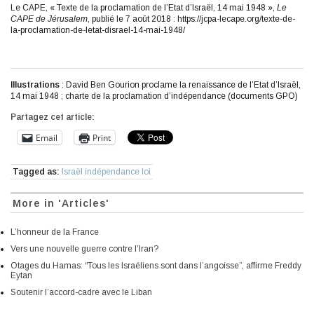
Le CAPE, « Texte de la proclamation de l’Etat d’Israël, 14 mai 1948 »,
Le
CAPE de Jérusalem
, publié le 7 août 2018 : https://jcpa-lecape.org/texte-de-
la-proclamation-de-letat-disrael-14-mai-1948/
Illustrations
: David Ben Gourion proclame la renaissance de l’Etat d’Israël,
14 mai 1948 ; charte de la proclamation d’indépendance (documents GPO)
Partagez cet article:
Email
Print
Tagged as:
Israël indépendance loi
More in 'Articles'
L’honneur de la France
Vers une nouvelle guerre contre l’Iran?
Otages du Hamas: “Tous les Israéliens sont dans l’angoisse”, affirme Freddy
Eytan
Soutenir l’accord-cadre avec le Liban