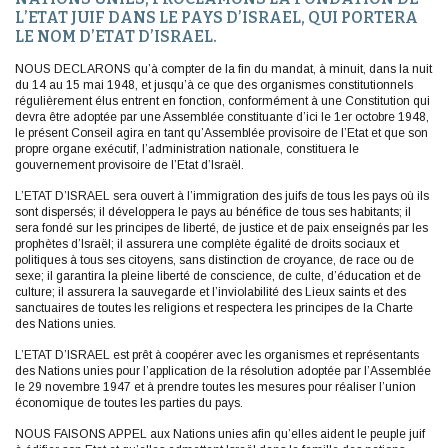
L’ETAT JUIF DANS LE PAYS D’ISRAEL, QUI PORTERA
LE NOM D’ETAT D’ISRAEL.
NOUS DECLARONS qu’à compter de la fin du mandat, à minuit, dans la nuit
du 14 au 15 mai 1948, et jusqu’à ce que des organismes constitutionnels
régulièrement élus entrent en fonction, conformément à une Constitution qui
devra être adoptée par une Assemblée constituante d’ici le 1er octobre 1948,
le présent Conseil agira en tant qu’Assemblée provisoire de l’Etat et que son
propre organe exécutif, l’administration nationale, constituera le
gouvernement provisoire de l’Etat d’Israël.
L’ETAT D’ISRAEL sera ouvert à l’immigration des juifs de tous les pays où ils
sont dispersés; il développera le pays au bénéfice de tous ses habitants; il
sera fondé sur les principes de liberté, de justice et de paix enseignés par les
prophètes d’Israël; il assurera une complète égalité de droits sociaux et
politiques à tous ses citoyens, sans distinction de croyance, de race ou de
sexe; il garantira la pleine liberté de conscience, de culte, d’éducation et de
culture; il assurera la sauvegarde et l’inviolabilité des Lieux saints et des
sanctuaires de toutes les religions et respectera les principes de la Charte
des Nations unies.
L’ETAT D’ISRAEL est prêt à coopérer avec les organismes et représentants
des Nations unies pour l’application de la résolution adoptée par l’Assemblée
le 29 novembre 1947 et à prendre toutes les mesures pour réaliser l’union
économique de toutes les parties du pays.
NOUS FAISONS APPEL aux Nations unies afin qu’elles aident le peuple juif