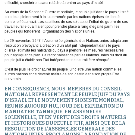
difficulté, cherchèrent sans relâche à rentrer au pays d’Israël.
Au cours de la Seconde Guerre mondiale, le peuple juif dans le pays d’Israël
contribua pleinement à la lutte menée par les nations éprises de liberté
contre le fléau nazi. Les sacrifices de ses soldats et l’effort de guerre de ses
travailleurs le qualifiaient pour prendre place à rang d’égalité parmi les
peuples qui fondèrent l’Organisation des Nations unies.
Le 29 novembre 1947, l’Assemblée générale des Nations unies adopta une
résolution prévoyant la création d’un Etat juif indépendant dans le pays
d’Israël et invita les habitants du pays à prendre les mesures nécessaires
pour appliquer ce plan. La reconnaissance par les Nations unies du droit du
peuple juif à établir son Etat indépendant ne saurait être révoquée.
C’est de plus, le droit naturel du peuple juif d’être une nation comme les
autres nations et de devenir maître de son destin dans son propre Etat
souverain.
EN CONSEQUENCE, NOUS, MEMBRES DU CONSEIL
NATIONAL REPRESENTANT LE PEUPLE JUIF DU PAYS
D’ISRAEL ET LE MOUVEMENT SIONISTE MONDIAL,
REUNIS AUJOURD’HUI, JOUR DE L’EXPIRATION DU
MANDAT BRITANNIQUE, EN ASSEMBLEE
SOLENNELLE, ET EN VERTU DES DROITS NATURELS
ET HISTORIQUES DU PEUPLE JUIF, AINSI QUE DE LA
RESOLUTION DE L’ASSEMBLEE GENERALE DES
NATIONS UNIES, PROCLAMONS LA FONDATION DE