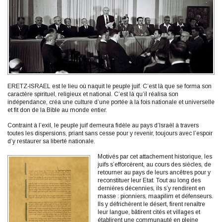
ERETZ-ISRAEL est le lieu où naquit le peuple juif. C’est là que se forma son
caractère spirituel, religieux et national. C’est là qu’il réalisa son
indépendance, créa une culture d’une portée à la fois nationale et universelle
et fit don de la Bible au monde entier.
Contraint à l’exil, le peuple juif demeura fidèle au pays d’Israël à travers
toutes les dispersions, priant sans cesse pour y revenir, toujours avec l’espoir
d’y restaurer sa liberté nationale.
Motivés par cet attachement historique, les
juifs s’efforcèrent, au cours des siècles, de
retourner au pays de leurs ancêtres pour y
reconstituer leur Etat. Tout au long des
dernières décennies, ils s’y rendirent en
masse : pionniers, maapilim et défenseurs.
Ils y défrichèrent le désert, firent renaître
leur langue, bâtirent cités et villages et
établirent une communauté en pleine