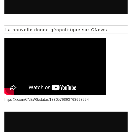
La nouvelle donne géopolitique sur CNews
https://x.com/CNEWS/status/1880576893763698994