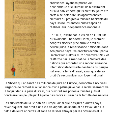
croissance, ayant sa propre vie
économique et culturelle. Ils n’aspiraient
qu’à la paix encore qu’ils aient toujours été
prêts à se défendre. Ils apportèrent les
bienfaits du progrès à tous les habitants du
pays. Ils nourrirent toujours l’espoir de
réaliser leur indépendance nationale.
En 1897, inspiré par la vision de l’Etat juif
qu’avait eue Théodore Herzl, le premier
congrès sioniste proclama le droit du
peuple juif à la renaissance nationale dans
son propre pays. Ce droit fut reconnu par la
Déclaration Balfour du 2 novembre 1917 et
réaffirmé par le mandat de la Société des
nations qui accordait une reconnaissance
internationale formelle des liens du peuple
juif avec la terre d’Israël, ainsi que de son
droit d’y reconstituer son foyer national.
La Shoah qui anéantit des millions de juifs en Europe, démontra à nouveau
l’urgence de remédier à l’absence d’une patrie juive par le rétablissement de
l’Etat juif dans le pays d’Israël, qui ouvrirait ses portes à tous les juifs et
conférerait au peuple juif l’égalité des droits au sein de la famille des nations.
Les survivants de la Shoah en Europe, ainsi que des juifs d’autres pays,
revendiquant leur droit à une vie de dignité, de liberté et de travail dans la
patrie de leurs ancêtres, et sans se laisser effrayer par les obstacles et la