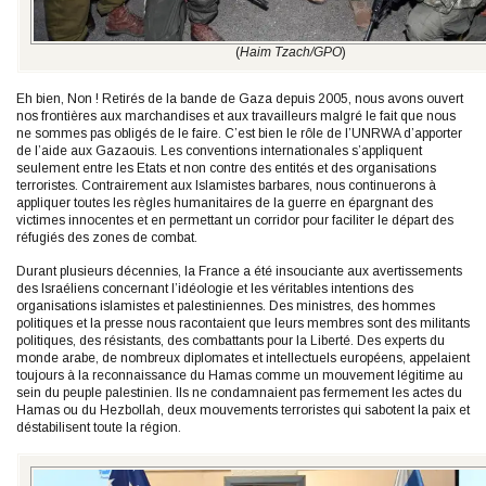
(
Haim Tzach/GPO
)
Eh bien, Non ! Retirés de la bande de Gaza depuis 2005, nous avons ouvert
nos frontières aux marchandises et aux travailleurs malgré le fait que nous
ne sommes pas obligés de le faire. C’est bien le rôle de l’UNRWA d’apporter
de l’aide aux Gazaouis. Les conventions internationales s’appliquent
seulement entre les Etats et non contre des entités et des organisations
terroristes. Contrairement aux Islamistes barbares, nous continuerons à
appliquer toutes les règles humanitaires de la guerre en épargnant des
victimes innocentes et en permettant un corridor pour faciliter le départ des
réfugiés des zones de combat.
Durant plusieurs décennies, la France a été insouciante aux avertissements
des Israéliens concernant l’idéologie et les véritables intentions des
organisations islamistes et palestiniennes. Des ministres, des hommes
politiques et la presse nous racontaient que leurs membres sont des militants
politiques, des résistants, des combattants pour la Liberté. Des experts du
monde arabe, de nombreux diplomates et intellectuels européens, appelaient
toujours à la reconnaissance du Hamas comme un mouvement légitime au
sein du peuple palestinien. Ils ne condamnaient pas fermement les actes du
Hamas ou du Hezbollah, deux mouvements terroristes qui sabotent la paix et
déstabilisent toute la région.