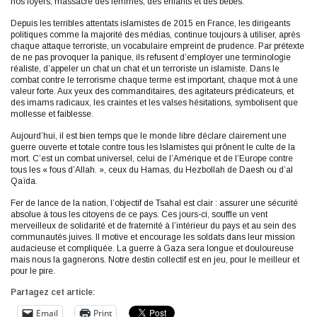
nos foyers, massacré des femmes, des enfants et des bébés.
Depuis les terribles attentats islamistes de 2015 en France, les dirigeants
politiques comme la majorité des médias, continue toujours à utiliser, après
chaque attaque terroriste, un vocabulaire empreint de prudence. Par prétexte
de ne pas provoquer la panique, ils refusent d’employer une terminologie
réaliste, d’appeler un chat un chat et un terroriste un islamiste. Dans le
combat contre le terrorisme chaque terme est important, chaque mot à une
valeur forte. Aux yeux des commanditaires, des agitateurs prédicateurs, et
des imams radicaux, les craintes et les valses hésitations, symbolisent que
mollesse et faiblesse.
Aujourd’hui, il est bien temps que le monde libre déclare clairement une
guerre ouverte et totale contre tous les Islamistes qui prônent le culte de la
mort. C’est un combat universel, celui de l’Amérique et de l’Europe contre
tous les « fous d’Allah. », ceux du Hamas, du Hezbollah de Daesh ou d’al
Qaïda.
Fer de lance de la nation, l’objectif de Tsahal est clair : assurer une sécurité
absolue à tous les citoyens de ce pays. Ces jours-ci, souffle un vent
merveilleux de solidarité et de fraternité à l’intérieur du pays et au sein des
communautés juives. Il motive et encourage les soldats dans leur mission
audacieuse et compliquée. La guerre à Gaza sera longue et douloureuse
mais nous la gagnerons. Notre destin collectif est en jeu, pour le meilleur et
pour le pire.
Partagez cet article:
Email
Print