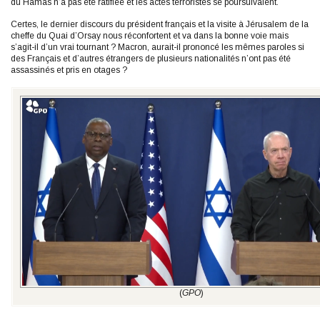
du Hamas n’a pas été ratifiée et les actes terroristes se poursuivaient.
Certes, le dernier discours du président français et la visite à Jérusalem de la
cheffe du Quai d’Orsay nous réconfortent et va dans la bonne voie mais
s’agit-il d’un vrai tournant ? Macron, aurait-il prononcé les mêmes paroles si
des Français et d’autres étrangers de plusieurs nationalités n’ont pas été
assassinés et pris en otages ?
(
GPO
)