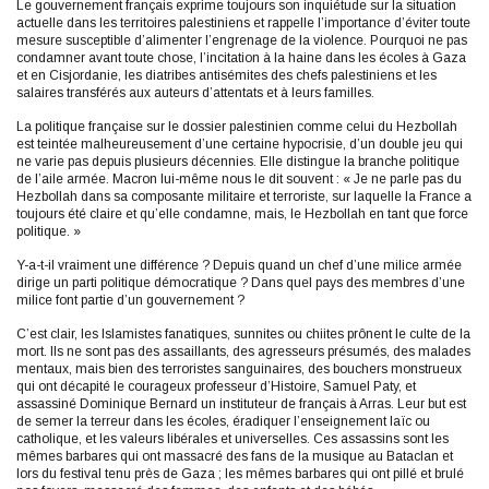
Le gouvernement français exprime toujours son inquiétude sur la situation
actuelle dans les territoires palestiniens et rappelle l’importance d’éviter toute
mesure susceptible d’alimenter l’engrenage de la violence. Pourquoi ne pas
condamner avant toute chose, l’incitation à la haine dans les écoles à Gaza
et en Cisjordanie, les diatribes antisémites des chefs palestiniens et les
salaires transférés aux auteurs d’attentats et à leurs familles.
La politique française sur le dossier palestinien comme celui du Hezbollah
est teintée malheureusement d’une certaine hypocrisie, d’un double jeu qui
ne varie pas depuis plusieurs décennies. Elle distingue la branche politique
de l’aile armée. Macron lui-même nous le dit souvent : « Je ne parle pas du
Hezbollah dans sa composante militaire et terroriste, sur laquelle la France a
toujours été claire et qu’elle condamne, mais, le Hezbollah en tant que force
politique. »
Y-a-t-il vraiment une différence ? Depuis quand un chef d’une milice armée
dirige un parti politique démocratique ? Dans quel pays des membres d’une
milice font partie d’un gouvernement ?
C’est clair, les Islamistes fanatiques, sunnites ou chiites prônent le culte de la
mort. Ils ne sont pas des assaillants, des agresseurs présumés, des malades
mentaux, mais bien des terroristes sanguinaires, des bouchers monstrueux
qui ont décapité le courageux professeur d’Histoire, Samuel Paty, et
assassiné Dominique Bernard un instituteur de français à Arras. Leur but est
de semer la terreur dans les écoles, éradiquer l’enseignement laïc ou
catholique, et les valeurs libérales et universelles. Ces assassins sont les
mêmes barbares qui ont massacré des fans de la musique au Bataclan et
lors du festival tenu près de Gaza ; les mêmes barbares qui ont pillé et brulé