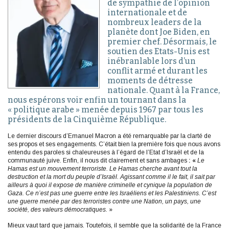
de sympathie de l’opinion
internationale et de
nombreux leaders de la
planète dont Joe Biden, en
premier chef. Désormais, le
soutien des Etats-Unis est
inébranlable lors d’un
conflit armé et durant les
moments de détresse
nationale. Quant à la France,
nous espérons voir enfin un tournant dans la
« politique arabe » menée depuis 1967 par tous les
présidents de la Cinquième République.
Le dernier discours d’Emanuel Macron a été remarquable par la clarté de
ses propos et ses engagements. C’était bien la première fois que nous avons
entendu des paroles si chaleureuses à l’égard de l’Etat d’Israël et de la
communauté juive. Enfin, il nous dit clairement et sans ambages
: «
Le
Hamas est un mouvement terroriste. Le Hamas cherche avant tout la
destruction et la mort du peuple d’Israël. Agissant comme il le fait, il sait par
ailleurs à quoi il expose de manière criminelle et cynique la population de
Gaza. Ce n’est pas une guerre entre les Israéliens et les Palestiniens. C’est
une guerre menée par des terroristes contre une Nation, un pays, une
société, des valeurs démocratiques.
»
Mieux vaut tard que jamais. Toutefois, il semble que la solidarité de la France