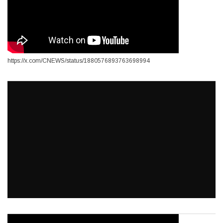
https://x.com/CNEWS/status/1880576893763698994