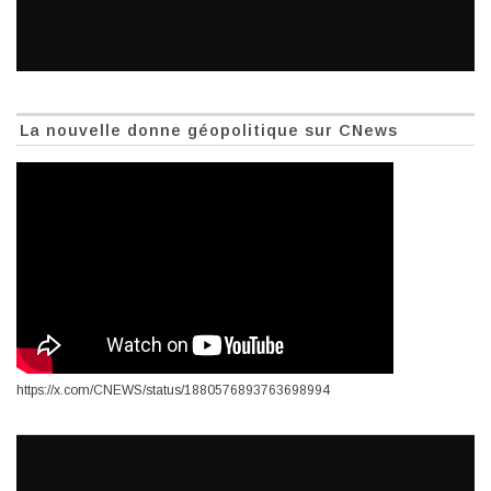
La nouvelle donne géopolitique sur CNews
https://x.com/CNEWS/status/1880576893763698994