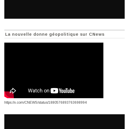
La nouvelle donne géopolitique sur CNews
https://x.com/CNEWS/status/1880576893763698994