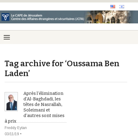
Tag archive for ‘Oussama Ben
Laden’
Après l’élimination
d’Al-Baghdadi, les
têtes de Nasrallah,
Soleimani et
d’autres sont mises
à prix
Freddy Eytan
03/11/19 •