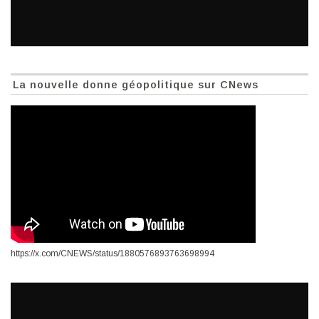
La nouvelle donne géopolitique sur CNews
https://x.com/CNEWS/status/1880576893763698994