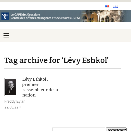
Tag archive for ‘Lévy Eshkol’
Lévy Eshkol :
premier
rassembleur de la
nation
Freddy Eytan
22/05/22 •
Recherche: