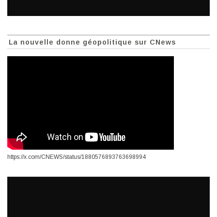
La nouvelle donne géopolitique sur CNews
https://x.com/CNEWS/status/1880576893763698994