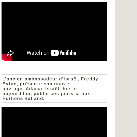
L’ancien ambassadeur d’Israël, Freddy
Eytan, présente son nouvel
ouvrage: Adama: Israël, hier et
aujourd’hui, publié ces jours-ci aux
Éditions Balland.