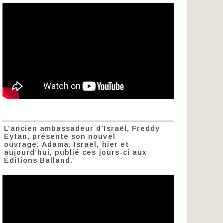
L’ancien ambassadeur d’Israël, Freddy
Eytan, présente son nouvel
ouvrage: Adama: Israël, hier et
aujourd’hui, publié ces jours-ci aux
Éditions Balland.