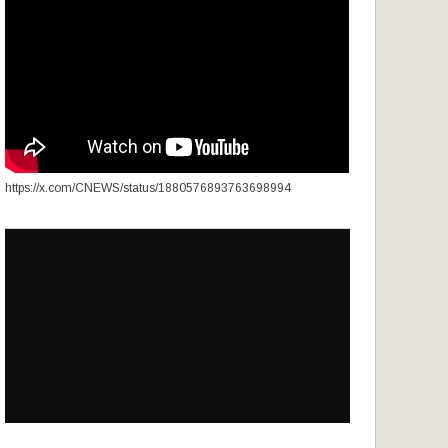
https://x.com/CNEWS/status/1880576893763698994