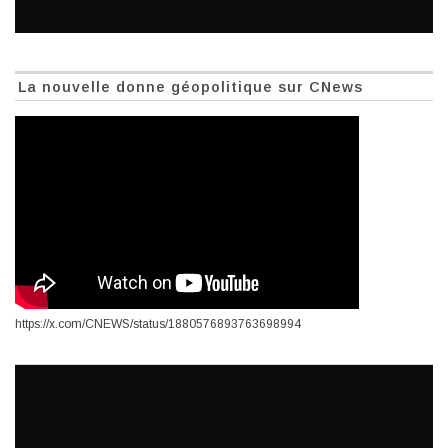
La nouvelle donne géopolitique sur CNews
https://x.com/CNEWS/status/1880576893763698994