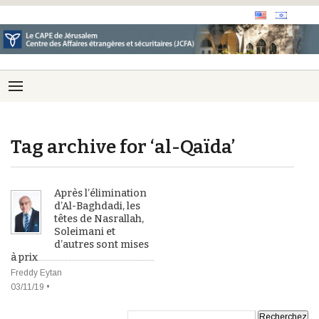
Tag archive for ‘al-Qaïda’
Après l’élimination
d’Al-Baghdadi, les
têtes de Nasrallah,
Soleimani et
d’autres sont mises
à prix
Freddy Eytan
03/11/19 •
Recherche: