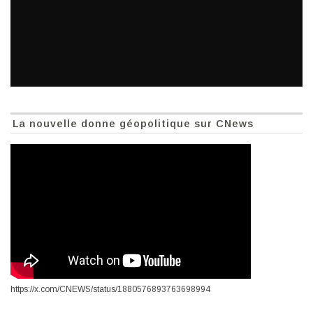
La nouvelle donne géopolitique sur CNews
https://x.com/CNEWS/status/1880576893763698994