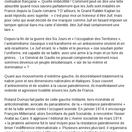
civilisation française ». Quelle imbécillité ! Comment peut-on dire une telle
absurdité quand nous savons parfaitement que les Juifs sont installés en
France depuis la Gaule romaine ? D’ailleurs, le Grand Rabbin Kaplan lui
avait répondu avec superbe : « c‘est pour moi un honneur d’être Juif, mais
pour celui qui avait décidé de me marquer comme Juif en faisant imposer un
tampon spécial dans ma carte d’identité, être Juif était certainement une
tare ».
Depuis la fin de la guerre des Six Jours et « l’occupation des Territoires »,
l’antisémitisme classique s’est transformé en un antisionisme virulent et en
anti-israélisme. Le Juif errant, le « faible et le peureux » ose soudain porter
l’uniforme, est capable de se battre, avec une arme à la main et un livre de
prières… Le Général de Gaulle ne pouvait comprendre comment nous
sommes devenus un peuple désobéissant, « sûr de lui-même et
dominateur » ?
Quant aux mouvements d’extrême-gauche, ils discréditaient totalement la
nation juive et ses dimensions nationales et étatiques. Sous couvert
d’antisionisme et de soutien à la cause palestinienne, ils manifestaient une
violente et agressive hostilité envers les Juifs de France.
Roland Dumas fait partie de cette gauche militante, tiers-mondiste et
anticolonialiste, avocate du panarabisme, de la « résistance palestinienne »
et de la lutte armée contre l’occupant sioniste. En janvier 1974, il encourage
François Mitterrand, alors Secrétaire du parti Socialiste, à rencontrer Yasser
Arafat au Caire. Il approuve l’éditorial de
L’Avenir socialiste
de mars 1974 :
« la piraterie aérienne fut le seul moyen pour la résistance palestinienne de
briser l’indifférence internationale ». Plusieurs années plus tard, il organisera