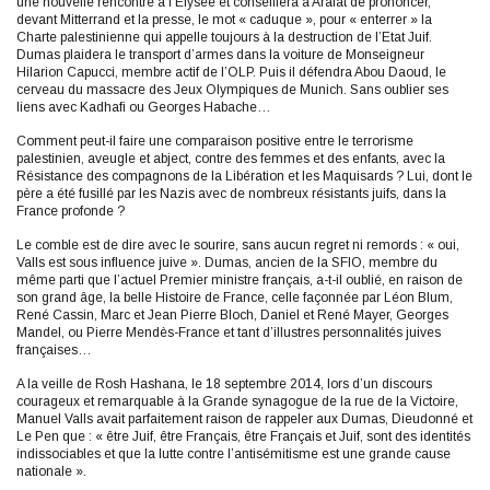
une nouvelle rencontre à l’Elysée et conseillera à Arafat de prononcer,
devant Mitterrand et la presse, le mot « caduque », pour « enterrer » la
Charte palestinienne qui appelle toujours à la destruction de l’Etat Juif.
Dumas plaidera le transport d’armes dans la voiture de Monseigneur
Hilarion Capucci, membre actif de l’OLP. Puis il défendra Abou Daoud, le
cerveau du massacre des Jeux Olympiques de Munich. Sans oublier ses
liens avec Kadhafi ou Georges Habache…
Comment peut-il faire une comparaison positive entre le terrorisme
palestinien, aveugle et abject, contre des femmes et des enfants, avec la
Résistance des compagnons de la Libération et les Maquisards ? Lui, dont le
père a été fusillé par les Nazis avec de nombreux résistants juifs, dans la
France profonde ?
Le comble est de dire avec le sourire, sans aucun regret ni remords : « oui,
Valls est sous influence juive ». Dumas, ancien de la SFIO, membre du
même parti que l’actuel Premier ministre français, a-t-il oublié, en raison de
son grand âge, la belle Histoire de France, celle façonnée par Léon Blum,
René Cassin, Marc et Jean Pierre Bloch, Daniel et René Mayer, Georges
Mandel, ou Pierre Mendès-France et tant d’illustres personnalités juives
françaises…
A la veille de Rosh Hashana, le 18 septembre 2014, lors d’un discours
courageux et remarquable à la Grande synagogue de la rue de la Victoire,
Manuel Valls avait parfaitement raison de rappeler aux Dumas, Dieudonné et
Le Pen que : « être Juif, être Français, être Français et Juif, sont des identités
indissociables et que la lutte contre l’antisémitisme est une grande cause
nationale ».