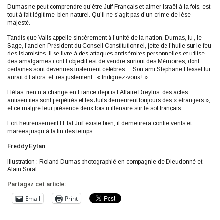
Dumas ne peut comprendre qu’être Juif Français et aimer Israël à la fois, est
tout à fait légitime, bien naturel. Qu’il ne s’agit pas d’un crime de lèse-
majesté.
Tandis que Valls appelle sincèrement à l’unité de la nation, Dumas, lui, le
Sage, l’ancien Président du Conseil Constitutionnel, jette de l’huile sur le feu
des Islamistes. Il se livre à des attaques antisémites personnelles et utilise
des amalgames dont l’objectif est de vendre surtout des Mémoires, dont
certaines sont devenues tristement célèbres… Son ami Stéphane Hessel lui
aurait dit alors, et très justement : « Indignez-vous ! ».
Hélas, rien n’a changé en France depuis l’Affaire Dreyfus, des actes
antisémites sont perpétrés et les Juifs demeurent toujours des « étrangers »,
et ce malgré leur présence deux fois millénaire sur le sol français.
Fort heureusement l’Etat Juif existe bien, il demeurera contre vents et
marées jusqu’à la fin des temps.
Freddy Eytan
Illustration : Roland Dumas photographié en compagnie de Dieudonné et
Alain Soral.
Partagez cet article:
Email
Print