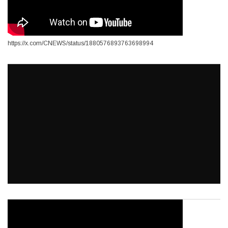
https://x.com/CNEWS/status/1880576893763698994