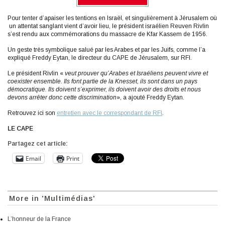
Pour tenter d’apaiser les tentions en Israël, et singulièrement à Jérusalem où
un attentat sanglant vient d’avoir lieu, le président israélien Reuven Rivlin
s’est rendu aux commémorations du massacre de Kfar Kassem de 1956.
Un geste très symbolique salué par les Arabes et par les Juifs, comme l’a
expliqué Freddy Eytan, le directeur du CAPE de Jérusalem, sur RFI.
Le président Rivlin «
veut prouver qu’Arabes et Israéliens peuvent vivre et
coexister ensemble. Ils font partie de la Knesset, ils sont dans un pays
démocratique. Ils doivent s’exprimer, ils doivent avoir des droits et nous
devons arrêter donc cette discrimination
», a ajouté Freddy Eytan.
Retrouvez ici son
entretien avec le correspondant de RFI
.
LE CAPE
Partagez cet article:
Email
Print
More in 'Multimédias'
L’honneur de la France