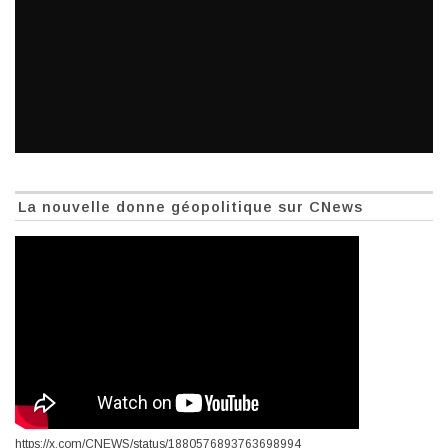
La nouvelle donne géopolitique sur CNews
https://x.com/CNEWS/status/1880576893763698994