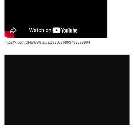
https://x.com/CNEWS/status/1880576893763698994