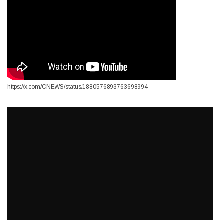
https://x.com/CNEWS/status/1880576893763698994