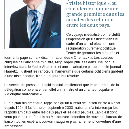
« visite historique », ou
considérée comme une
grande première dans les
annales des relations
entre les deux pays.
Ce voyage médiatisé donne plutôt
l’impression qu’il s’inscrit dans le
cadre d’un calcul électoral, une
récupération purement politique.
Tenter de gommer les préjugés et
tourner la page sur la « discrimination des « Orientaux ». Les acerbes
critiques de l’ancienne ministre, Miry Régev, publiées dans une longue
interview dans le Yediot Aharonot, et une caricature parue dans le journal
Haaretz, illustrent les rancœurs, l’amertume que certains politiciens gardent
d’une triste époque, bien qu’aujourd’hui révolue.
Le service de presse de Lapid insistait inutilement que les membres de la
délégation comprenaient en effet un ministre et un chanteur populaire
« d’origine marocaine » …
Sur le plan diplomatique, rappelons qu’un bureau de liaison existe à Rabat
depuis 1994. Il fut fermé en septembre 2000 mais rien n’a interrompu les
rapports amicaux entre les deux pays et les deux peuples. Lapid est donc
venu pour la première fois au Maroc avec l’intention de rouvrir ce bureau de
liaison tout en espérant pouvoir inaugurer prochainement l’ouverture d’une
ambassade.