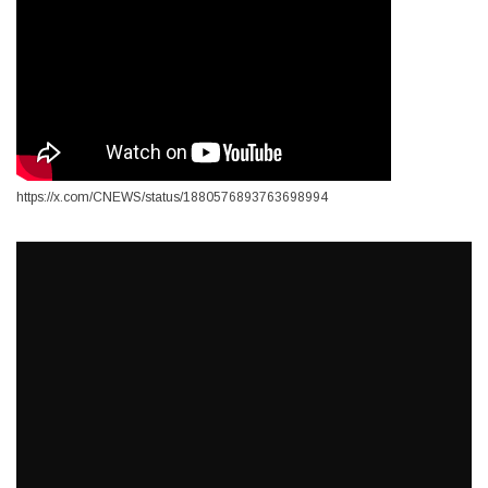
https://x.com/CNEWS/status/1880576893763698994