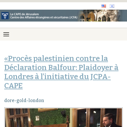
«Procès palestinien contre la
Déclaration Balfour: Plaidoyer à
Londres à l’initiative du JCPA-
CAPE
dore-gold-london