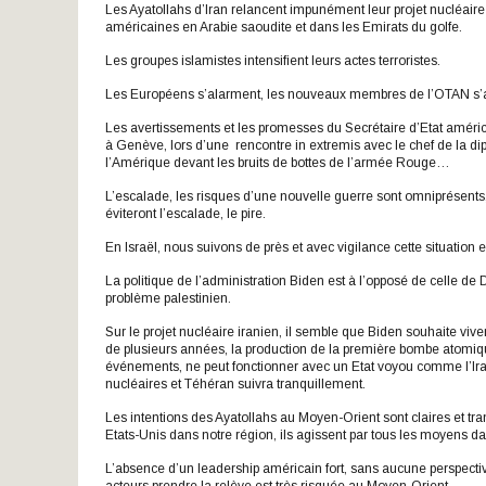
Les Ayatollahs d’Iran relancent impunément leur projet nucléaire 
américaines en Arabie saoudite et dans les Emirats du golfe.
Les groupes islamistes intensifient leurs actes terroristes.
Les Européens s’alarment, les nouveaux membres de l’OTAN s’aff
Les avertissements et les promesses du Secrétaire d’Etat améric
à Genève, lors d’une rencontre in extremis avec le chef de la dip
l’Amérique devant les bruits de bottes de l’armée Rouge…
L’escalade, les risques d’une nouvelle guerre sont omniprésents
éviteront l’escalade, le pire.
En Israël, nous suivons de près et avec vigilance cette situation e
La politique de l’administration Biden est à l’opposé de celle de
problème palestinien.
Sur le projet nucléaire iranien, il semble que Biden souhaite viv
de plusieurs années, la production de la première bombe atomique
événements, ne peut fonctionner avec un Etat voyou comme l’Ira
nucléaires et Téhéran suivra tranquillement.
Les intentions des Ayatollahs au Moyen-Orient sont claires et transp
Etats-Unis dans notre région, ils agissent par tous les moyens dan
L’absence d’un leadership américain fort, sans aucune perspectiv