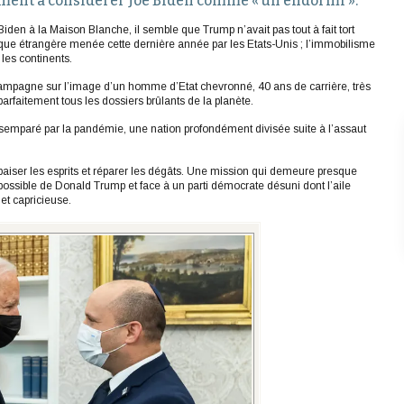
ent à considérer Joe Biden comme « un endormi ».
iden à la Maison Blanche, il semble que Trump n’avait pas tout à fait tort
que étrangère menée cette dernière année par les Etats-Unis ; l’immobilisme
les continents.
t campagne sur l’image d’un homme d’Etat chevronné, 40 ans de carrière, très
arfaitement tous les dossiers brûlants de la planète.
désemparé par la pandémie, une nation profondément divisée suite à l’assaut
apaiser les esprits et réparer les dégâts. Une mission qui demeure presque
possible de Donald Trump et face à un parti démocrate désuni dont l’aile
et capricieuse.