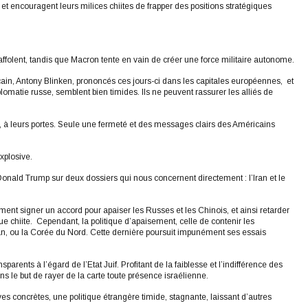
et encouragent leurs milices chiites de frapper des positions stratégiques
olent, tandis que Macron tente en vain de créer une force militaire autonome.
ain, Antony Blinken, prononcés ces jours-ci dans les capitales européennes, et
lomatie russe, semblent bien timides. Ils ne peuvent rassurer les alliés de
, à leurs portes. Seule une fermeté et des messages clairs des Américains
xplosive.
 Donald Trump sur deux dossiers qui nous concernent directement : l’Iran et le
ement signer un accord pour apaiser les Russes et les Chinois, et ainsi retarder
 chiite. Cependant, la politique d’apaisement, celle de contenir les
n, ou la Corée du Nord. Cette dernière poursuit impunément ses essais
arents à l’égard de l’Etat Juif. Profitant de la faiblesse et l’indifférence des
s le but de rayer de la carte toute présence israélienne.
es concrètes, une politique étrangère timide, stagnante, laissant d’autres