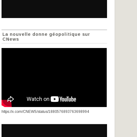
La nouvelle donne géopolitique sur
CNews
https://x.com/CNEWS/status/1880576893763698994