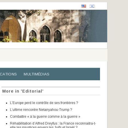
ICATIONS
MULTIMÉDIAS
More in 'Editorial'
L’Europe perd le contrôle de ses frontières ?
L’ultime rencontre Netanyahou-Trump ?
Combattre « à la guerre comme à la guerre »
Réhabilitation d’Alfred Dreyfus : la France reconnaitra-t-
elle les injustices envers les Juifs et Israël ?