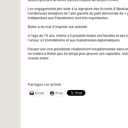
acteurs prendre la relève est très risquée au Moyen-Orient.
Les engagements pris suite à la signature des Accords d’Abraham
nombreuses tentatives de l’aile gauche du parti démocrate de « puni
indépendant aux Palestiniens sont très inquiétantes.
Biden a du mal d’imposer son autorité.
A l’âge de 79 ans, même s’il possède toutes ses facultés et ses i
l’erreur, à l’immobilisme et aux maladresses diplomatiques.
Devant une vice-présidente relativement inexpérimentée dans les 
ne restera à Biden peu de temps pour prouver ses capacités, redon
monde entier.
Partagez cet article:
Email
Print