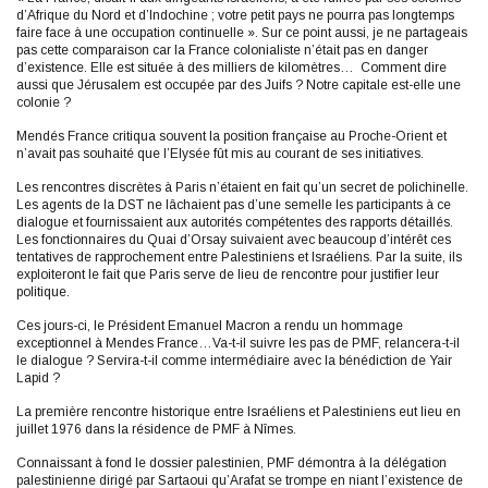
d’Afrique du Nord et d’Indochine ; votre petit pays ne pourra pas longtemps
faire face à une occupation continuelle ». Sur ce point aussi, je ne partageais
pas cette comparaison car la France colonialiste n’était pas en danger
d’existence. Elle est située à des milliers de kilomètres… Comment dire
aussi que Jérusalem est occupée par des Juifs ? Notre capitale est-elle une
colonie ?
Mendés France critiqua souvent la position française au Proche-Orient et
n’avait pas souhaité que l’Elysée fût mis au courant de ses initiatives.
Les rencontres discrètes à Paris n’étaient en fait qu’un secret de polichinelle.
Les agents de la DST ne lâchaient pas d’une semelle les participants à ce
dialogue et fournissaient aux autorités compétentes des rapports détaillés.
Les fonctionnaires du Quai d’Orsay suivaient avec beaucoup d’intérêt ces
tentatives de rapprochement entre Palestiniens et Israéliens. Par la suite, ils
exploiteront le fait que Paris serve de lieu de rencontre pour justifier leur
politique.
Ces jours-ci, le Président Emanuel Macron a rendu un hommage
exceptionnel à Mendes France…Va-t-il suivre les pas de PMF, relancera-t-il
le dialogue ? Servira-t-il comme intermédiaire avec la bénédiction de Yair
Lapid ?
La première rencontre historique entre Israéliens et Palestiniens eut lieu en
juillet 1976 dans la résidence de PMF à Nîmes.
Connaissant à fond le dossier palestinien, PMF démontra à la délégation
palestinienne dirigé par Sartaoui qu’Arafat se trompe en niant l’existence de