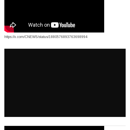
https://x.com/CNEWS/status/1880576893763698994