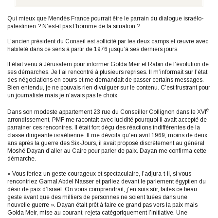
Qui mieux que Mendès France pourrait être le parrain du dialogue israélo-
palestinien ? N’est-il pas l’homme de la situation ?
L’ancien président du Conseil est sollicité par les deux camps et œuvre avec
habileté dans ce sens à partir de 1976 jusqu’à ses derniers jours.
Il était venu à Jérusalem pour informer Golda Meir et Rabin de l’évolution de
ses démarches. Je l’ai rencontré à plusieurs reprises. Il m’informait sur l’état
des négociations en cours et me demandait de passer certains messages.
Bien entendu, je ne pouvais rien divulguer sur le contenu. C’est frustrant pour
un journaliste mais je n’avais pas le choix.
e
Dans son modeste appartement 23 rue du Conseiller Collignon dans le XVI
arrondissement, PMF me racontait avec lucidité pourquoi il avait accepté de
parrainer ces rencontres. Il était fort déçu des réactions indifférentes de la
classe dirigeante israélienne. Il me dévoila qu’en avril 1969, moins de deux
ans après la guerre des Six-Jours, il avait proposé discrètement au général
Moshé Dayan d’aller au Caire pour parler de paix. Dayan me confirma cette
démarche.
« Vous feriez un geste courageux et spectaculaire, l’adjura-t-il, si vous
rencontriez Gamal Abdel Nasser et parliez devant le parlement égyptien du
désir de paix d’Israël. On vous comprendrait, j’en suis sûr, faites ce beau
geste avant que des milliers de personnes ne soient tuées dans une
nouvelle guerre ». Dayan était prêt à faire ce grand pas vers la paix mais
Golda Meir, mise au courant, rejeta catégoriquement l’initiative. Une