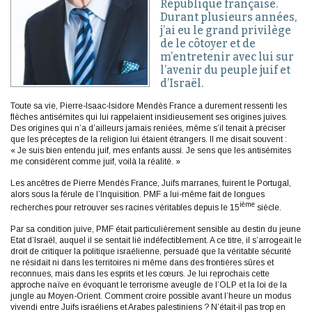
République française.
Durant plusieurs années,
j’ai eu le grand privilège
de le côtoyer et de
m’entretenir avec lui sur
l’avenir du peuple juif et
d’Israël.
Toute sa vie, Pierre-Isaac-Isidore Mendès France a durement ressenti les
flèches antisémites qui lui rappelaient insidieusement ses origines juives.
Des origines qui n’a d’ailleurs jamais reniées, même s’il tenait à préciser
que les préceptes de la religion lui étaient étrangers. Il me disait souvent :
« Je suis bien entendu juif, mes enfants aussi. Je sens que les antisémites
me considèrent comme juif, voilà la réalité. »
Les ancêtres de Pierre Mendès France, Juifs marranes, fuirent le Portugal,
alors sous la férule de l’Inquisition. PMF a lui-même fait de longues
ième
recherches pour retrouver ses racines véritables depuis le 15
siècle.
Par sa condition juive, PMF était particulièrement sensible au destin du jeune
Etat d’Israël, auquel il se sentait lié indéfectiblement. A ce titre, il s’arrogeait le
droit de critiquer la politique israélienne, persuadé que la véritable sécurité
ne résidait ni dans les territoires ni même dans des frontières sûres et
reconnues, mais dans les esprits et les cœurs. Je lui reprochais cette
approche naïve en évoquant le terrorisme aveugle de l’OLP et la loi de la
jungle au Moyen-Orient. Comment croire possible avant l’heure un modus
vivendi entre Juifs israéliens et Arabes palestiniens ? N’était-il pas trop en