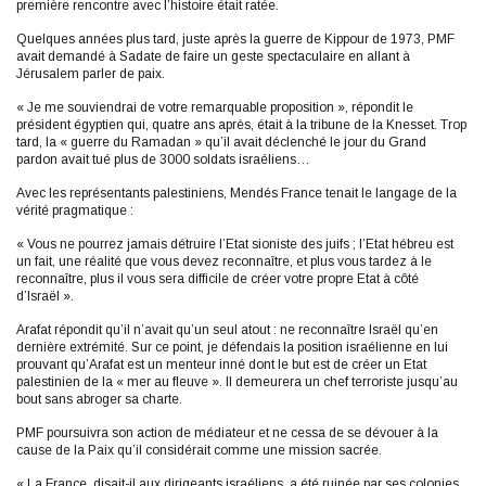
première rencontre avec l’histoire était ratée.
Quelques années plus tard, juste après la guerre de Kippour de 1973, PMF
avait demandé à Sadate de faire un geste spectaculaire en allant à
Jérusalem parler de paix.
« Je me souviendrai de votre remarquable proposition », répondit le
président égyptien qui, quatre ans après, était à la tribune de la Knesset. Trop
tard, la « guerre du Ramadan » qu’il avait déclenché le jour du Grand
pardon avait tué plus de 3000 soldats israéliens…
Avec les représentants palestiniens, Mendés France tenait le langage de la
vérité pragmatique :
« Vous ne pourrez jamais détruire l’Etat sioniste des juifs ; l’Etat hébreu est
un fait, une réalité que vous devez reconnaître, et plus vous tardez à le
reconnaître, plus il vous sera difficile de créer votre propre Etat à côté
d’Israël ».
Arafat répondit qu’il n’avait qu’un seul atout : ne reconnaître Israël qu’en
dernière extrémité. Sur ce point, je défendais la position israélienne en lui
prouvant qu’Arafat est un menteur inné dont le but est de créer un Etat
palestinien de la « mer au fleuve ». Il demeurera un chef terroriste jusqu’au
bout sans abroger sa charte.
PMF poursuivra son action de médiateur et ne cessa de se dévouer à la
cause de la Paix qu’il considérait comme une mission sacrée.
« La France, disait-il aux dirigeants israéliens, a été ruinée par ses colonies