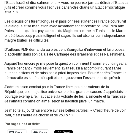
l’Etat d’Israël et dira calmement : « vous ne pourrez jamais détruire l’Etat des
juifs et créer comme vous l’écrivez dans votre charte un Etat démocratique
et laïc. »
Les discussions furent longues et passionnées et Mendès France poursuivit
le dialogue et sa médiation avec acharnement et conviction. PMF dira aux
Palestiniens que les pays arabes du Maghreb comme la Tunisie et le Maroc
ont été beaucoup plus intelligent et sages. Ils ont obtenu leur indépendance
malgré toutes les difficultés.
D’ailleurs PMF demanda au président Bourguiba d’intervenir et lui proposa
d’accueillir dans son palais de Carthage des Israéliens et des Palestiniens.
Aujourd’hui encore je me pose la question comment l’homme qui dirigea la
France pendant 7 mois seulement, avait réussi à accomplir durant sa vie
autant d’actions et de missions à priori impossibles. Pour Mendès France, la
démocratie est un état d’esprit et pour gouverner l’essentiel et de prévoir.
J’admirais son combat pour la France libre, pour les valeurs de la
République, pour la justice universelle et les grandes causes. J’appréciais le
courage exemplaire, l’audace et la volonté de fer, la sincérité et la franchise.
Je l’aimais comme on aime, selon la tradition juive, un maître.
Je médite aujourd’hui encore sur ses belles paroles : « C’est l’heure de voir
clair, c’est l’heure de choisir et de vouloir. »
Partagez cet article:
Email
Print