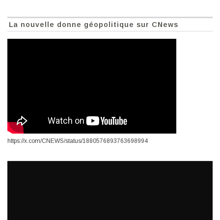
La nouvelle donne géopolitique sur CNews
https://x.com/CNEWS/status/1880576893763698994