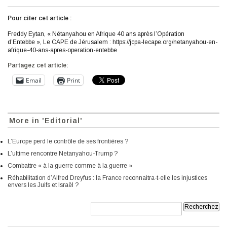
Pour citer cet article :
Freddy Eytan, « Nétanyahou en Afrique 40 ans après l’Opération
d’Entebbe », Le CAPE de Jérusalem : https://jcpa-lecape.org/netanyahou-en-
afrique-40-ans-apres-operation-entebbe
Partagez cet article:
Email
Print
More in 'Editorial'
L’Europe perd le contrôle de ses frontières ?
L’ultime rencontre Netanyahou-Trump ?
Combattre « à la guerre comme à la guerre »
Réhabilitation d’Alfred Dreyfus : la France reconnaitra-t-elle les injustices
envers les Juifs et Israël ?
Recherche: