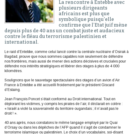
La rencontre à Entebbe avec
plusieurs dirigeants
africains est plus que
symbolique puisqu’elle
confirme que l’Etat juif mène
depuis plus de 40 ans un combat juste et audacieux
contre le fléau du terrorisme palestinien et
international.
Le raid d’Entebbe, comme celui lancé contre la centrale nucléaire d’Osirak à
Bagdad, prouve que nous sommes capables non seulement de défendre
nos frontières, mais aussi de mener des actions décisives et cruciales pour
défendre nos intérêts stratégiques et libérer des otages à plus de 4 000
kilomètres.
Soulignons que le sauvetage spectaculaire des otages d’un avion d’Air
France à Entebbe a été accueilli froidement par le président Giscard
d’Estaing.
Jean François Poncet s’était conformé au Droit international. Tout en
déplorant les victimes, y compris les pirates de l’air, il déclarait en colère :
« Israël a violé la souveraineté du territoire ougandais ; il n’avait pas le
droit ! ».
40 ans après, nous constatons le même langage employé par le Quai
d’Orsay ou dans les dépêches de l’AFP quand il s’agit de condamner le
terrorisme islamique ou palestinien. Le choix d’un vocabulaire, soi-disant