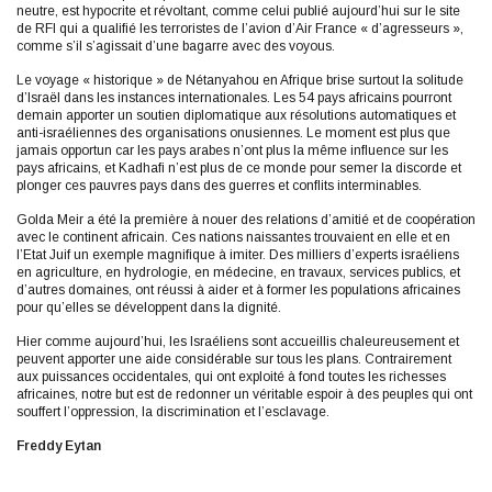
neutre, est hypocrite et révoltant, comme celui publié aujourd’hui sur le site
de RFI qui a qualifié les terroristes de l’avion d’Air France « d’agresseurs »,
comme s’il s’agissait d’une bagarre avec des voyous.
Le voyage « historique » de Nétanyahou en Afrique brise surtout la solitude
d’Israël dans les instances internationales. Les 54 pays africains pourront
demain apporter un soutien diplomatique aux résolutions automatiques et
anti-israéliennes des organisations onusiennes. Le moment est plus que
jamais opportun car les pays arabes n’ont plus la même influence sur les
pays africains, et Kadhafi n’est plus de ce monde pour semer la discorde et
plonger ces pauvres pays dans des guerres et conflits interminables.
Golda Meir a été la première à nouer des relations d’amitié et de coopération
avec le continent africain. Ces nations naissantes trouvaient en elle et en
l’Etat Juif un exemple magnifique à imiter. Des milliers d’experts israéliens
en agriculture, en hydrologie, en médecine, en travaux, services publics, et
d’autres domaines, ont réussi à aider et à former les populations africaines
pour qu’elles se développent dans la dignité.
Hier comme aujourd’hui, les Israéliens sont accueillis chaleureusement et
peuvent apporter une aide considérable sur tous les plans. Contrairement
aux puissances occidentales, qui ont exploité à fond toutes les richesses
africaines, notre but est de redonner un véritable espoir à des peuples qui ont
souffert l’oppression, la discrimination et l’esclavage.
Freddy Eytan