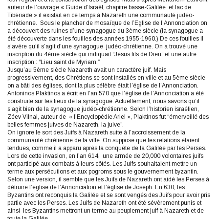
auteur de l’ouvrage « Guide d’Israël, chapitre basse-Galilée et lac de
Tibériade » il existait en ce temps à Nazareth une communauté judéo-
chrétienne. Sous le plancher de mosaïque de l’Eglise de l’Annonciation on
a découvert des ruines d’une synagogue du 3ème siècle (la synagogue a
été découverte dans les fouilles des années 1955-1960.) De ces fouilles il
s’avère qu’il s’agit d’une synagogue judéo-chrétienne. On a trouvé une
inscription du 4ème siècle qui indiquait “Jésus fils de Dieu” et une autre
inscription : “Lieu saint de Myriam.”
Jusqu’au 5ème siècle Nazareth avait un caractère juif. Mais
progressivement, des Chrétiens se sont installés en ville et au 5ème siècle
on a bâti des églises, dont la plus célèbre était l’église de l’Annonciation.
Antoninos Plaktinos a écrit en l’an 570 que l’église de l’Annonciation a été
construite sur les lieux de la synagogue. Actuellement, nous savons qu’il
s’agit bien de la synagogue judéo-chrétienne. Selon l’historien israélien,
Zéev Vilnai, auteur de « l’Encyclopédie Ariel », Plaktinos fut “émerveillé des
belles femmes juives de Nazareth, la juive”.
On ignore le sort des Juifs à Nazareth suite à l’accroissement de la
communauté chrétienne de la ville. On suppose que les relations étaient
tendues, comme il a apparu après la conquête de la Galilée par les Perses.
Lors de cette invasion, en l’an 614, une armée de 20,000 volontaires juifs
ont participé aux combats à leurs côtés. Les Juifs souhaitaient mettre un
terme aux persécutions et aux pogroms sous le gouvernement byzantin.
Selon une version, il semble que les Juifs de Nazareth ont aidé les Perses à
détruire l’église de l’Annonciation et l’église de Joseph. En 630, les
Byzantins ont reconquis la Galilée et se sont vengés des Juifs pour avoir pris
partie avec les Perses. Les Juifs de Nazareth ont été sévèrement punis et
ainsi les Byzantins mettront un terme au peuplement juif à Nazareth et de
toute la Galilée.