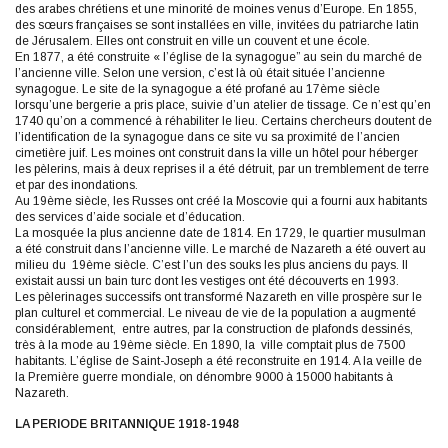
des arabes chrétiens et une minorité de moines venus d’Europe. En 1855,
des sœurs françaises se sont installées en ville, invitées du patriarche latin
de Jérusalem. Elles ont construit en ville un couvent et une école.
En 1877, a été construite « l’église de la synagogue” au sein du marché de
l’ancienne ville. Selon une version, c’est là où était située l’ancienne
synagogue. Le site de la synagogue a été profané au 17ème siècle
lorsqu’une bergerie a pris place, suivie d’un atelier de tissage. Ce n’est qu’en
1740 qu’on a commencé à réhabiliter le lieu. Certains chercheurs doutent de
l’identification de la synagogue dans ce site vu sa proximité de l’ancien
cimetière juif. Les moines ont construit dans la ville un hôtel pour héberger
les pèlerins, mais à deux reprises il a été détruit, par un tremblement de terre
et par des inondations.
Au 19ème siècle, les Russes ont créé la Moscovie qui a fourni aux habitants
des services d’aide sociale et d’éducation.
La mosquée la plus ancienne date de 1814. En 1729, le quartier musulman
a été construit dans l’ancienne ville. Le marché de Nazareth a été ouvert au
milieu du 19ème siècle. C’est l’un des souks les plus anciens du pays. Il
existait aussi un bain turc dont les vestiges ont été découverts en 1993.
Les pèlerinages successifs ont transformé Nazareth en ville prospère sur le
plan culturel et commercial. Le niveau de vie de la population a augmenté
considérablement, entre autres, par la construction de plafonds dessinés,
très à la mode au 19ème siècle. En 1890, la ville comptait plus de 7500
habitants. L’église de Saint-Joseph a été reconstruite en 1914. A la veille de
la Première guerre mondiale, on dénombre 9000 à 15000 habitants à
Nazareth.
LA PERIODE BRITANNIQUE 1918-1948