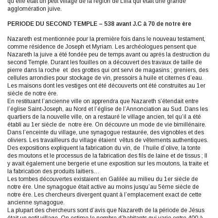
qu’elle était un petit village de la région de Lifia qui était une grande
agglomération juive.
PERIODE DU SECOND TEMPLE – 538 avant J.C à 70 de notre ère
Nazareth est mentionnée pour la première fois dans le nouveau testament,
comme résidence de Joseph et Myriam. Les archéologues pensent que
Nazareth la juive a été fondée peu de temps avant ou après la destruction du
second Temple. Durant les fouilles on a découvert des travaux de taille de
pierre dans la roche et des grottes qui ont servi de magasins ; greniers, des
cellules arrondies pour stockage de vin, pressoirs à huile et citernes d’eau.
Les maisons dont les vestiges ont été découverts ont été construites au 1er
siècle de notre ère.
En restituant l’ancienne ville on apprendra que Nazareth s’étendait entre
l’église Saint-Joseph, au Nord et l’église de l’Annonciation au Sud. Dans les
quartiers de la nouvelle ville, on a restauré le village ancien, tel qu’il a été
établi au 1er siècle de notre ère. On découvre un mode de vie bimillénaire.
Dans l’enceinte du village, une synagogue restaurée, des vignobles et des
oliviers. Les travailleurs du village étaient vêtus de vêtements authentiques.
Des expositions expliquent la fabrication du vin, de l’huile d’olive, la tonte
des moutons et le processus de la fabrication des fils de laine et de tissus ; Il
y avait également une bergerie et une exposition sur les moutons, la traite et
la fabrication des produits laitiers…
Les tombes découvertes existaient en Galilée au milieu du 1er siècle de
notre ère. Une synagogue était active au moins jusqu’au 5ème siècle de
notre ère. Les chercheurs divergent quant à l’emplacement exact de cette
ancienne synagogue.
La plupart des chercheurs sont d’avis que Nazareth de la période de Jésus