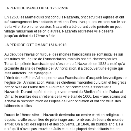
LA PERIODE MAMELOUKE 1260-1516
En 1263, les Mamelouks ont conquis Nazareth, ont détruit les églises et ont
tué sauvagement les habitants chrétiens. Des divergences existent sur le sort
de la ville. Selon une version, Nazareth a été durant cette période un petit
village musulman et selon d’autres, Nazareth est restée ville déserte
jusqu’au début du 17ème siècle.
LA PERIODE OTTOMANE 1516-1918
Au début de l’invasion turque, des moines franciscains se sont installés sur
les ruines de l’église de l’Annonciation, mais ils ont été chassés par les
Turcs. Un pèlerin franciscain qui s’est rendu à Nazareth en 1533 a noté qu’à
proximité du site de l’église de l’Annonciation, il a découvert une église qui
était autrefois une synagogue.
L’émir druze Faher Adin a permis aux Franciscains d’acquérir les vestiges de
l’église de l’Annonciation. Ainsi, les chrétiens maronites du Liban et les grecs
orthodoxes de l’autre rive du Jourdain ont commencé à s’installer à
Nazareth. Durant la période du gouvernement du Sheikh bédouin Dahar al
Omar, le nombre des chrétiens de la ville était de 1000. Les Franciscains ont
achevé la reconstruction de l’église de l’Annonciation et ont construit des
bâtiments publics.
Durant le 19ème siècle, Nazareth deviendra un centre chrétien-religieux et
depuis, la ville est un lieu de pèlerinage aux nombreux chrétiens du monde
entier. On a bâti des églises et des couvents. En 1848, un touriste anglais a
noté qu’il n’avait pas trouvé de Juifs et que la plupart des habitants étaient