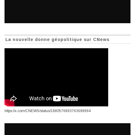
La nouvelle donne géopolitique sur CNews
https://x.com/CNEWS/status/1880576893763698994