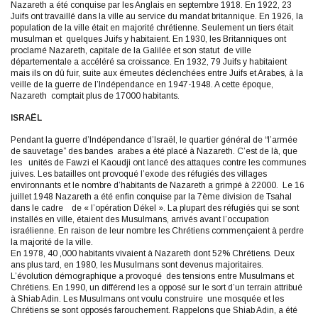
Nazareth a été conquise par les Anglais en septembre 1918. En 1922, 23
Juifs ont travaillé dans la ville au service du mandat britannique. En 1926, la
population de la ville était en majorité chrétienne. Seulement un tiers était
musulman et quelques Juifs y habitaient. En 1930, les Britanniques ont
proclamé Nazareth, capitale de la Galilée et son statut de ville
départementale a accéléré sa croissance. En 1932, 79 Juifs y habitaient
mais ils on dû fuir, suite aux émeutes déclenchées entre Juifs et Arabes, à la
veille de la guerre de l’Indépendance en 1947-1948. A cette époque,
Nazareth comptait plus de 17000 habitants.
ISRAËL
Pendant la guerre d’Indépendance d’Israël, le quartier général de “l’armée
de sauvetage” des bandes arabes a été placé à Nazareth. C’est de là, que
les unités de Fawzi el Kaoudji ont lancé des attaques contre les communes
juives. Les batailles ont provoqué l’exode des réfugiés des villages
environnants et le nombre d’habitants de Nazareth a grimpé à 22000. Le 16
juillet 1948 Nazareth a été enfin conquise par la 7ème division de Tsahal
dans le cadre de « l’opération Dékel ». La plupart des réfugiés qui se sont
installés en ville, étaient des Musulmans, arrivés avant l’occupation
israélienne. En raison de leur nombre les Chrétiens commençaient à perdre
la majorité de la ville.
En 1978, 40 ,000 habitants vivaient à Nazareth dont 52% Chrétiens. Deux
ans plus tard, en 1980, les Musulmans sont devenus majoritaires.
L’évolution démographique a provoqué des tensions entre Musulmans et
Chrétiens. En 1990, un différend les a opposé sur le sort d’un terrain attribué
à Shiab Adin. Les Musulmans ont voulu construire une mosquée et les
Chrétiens se sont opposés farouchement. Rappelons que Shiab Adin, a été