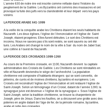
L’année 630 de notre ère est inscrite comme néfaste dans l’histoire du
peuplement de la Galilée. Les Byzantins ont commis des massacres et ont
provoqué la fuite des juifs vers la clandestinité et leur départ vers les pays
voisins.
LA PERIODE ARABE 641-1099
A la veille de la conquête arabe les Chrétiens étaient les seuls habitants de
Nazareth. Les deux églises, l’église de l’Annonciation et l’église de Saint
Joseph, étaient prospères. Elles furent détruites. Le sort des Chrétiens est
inconnu. Nous ne savons pas s’ils sont restés, se sont sauvés ou ont été
tués. Les Arabes ont changé le nom de la ville à Sair du nom de Jabel Sair,
une colline à l’ouest de Nazareth.
LA PERIODE DES CROISADES 1099-1260
Au cours de la Première croisade, en 1100, Nazareth devient la capitale
administrative des Croisés de Galilée. Les Chrétiens se sont réinstallés en
ville et Nazareth deviendra le siège de l’archevêché. La population
chrétienne est composée d’habitants étrangers qui se sont convertis, de
pèlerins, de curés et de moines chrétiens, byzantins et européens. Les
Croisés ont reconstruit l’église de l’Annonciation et ont restauré l’église de
Saint-Joseph. Selon un témoignage d’un Croisé, datant de l’année 1280, la
synagogue juive est devenue « l’église de la synagogue ». Sous l’église de
Saint-Joseph, selon la tradition chrétienne, se trouve la charpenterie de
Joseph, père de Jésus. Dans les fouilles, on a découvert une grotte avec des
poteries en argile datant de l’âge de fer, de la période romaine, byzantine,
arabe et celle des croisades.