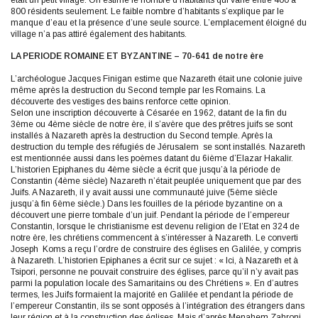
était un petit village. On estime le nombre d’habitants qui varie entre 400 à
800 résidents seulement. Le faible nombre d’habitants s’explique par le
manque d’eau et la présence d’une seule source. L’emplacement éloigné du
village n’a pas attiré également des habitants.
LA PERIODE ROMAINE ET BYZANTINE – 70-641 de notre ère
L’archéologue Jacques Finigan estime que Nazareth était une colonie juive
même après la destruction du Second temple par les Romains. La
découverte des vestiges des bains renforce cette opinion.
Selon une inscription découverte à Césarée en 1962, datant de la fin du
3ème ou 4ème siècle de notre ère, il s’avère que des prêtres juifs se sont
installés à Nazareth après la destruction du Second temple. Après la
destruction du temple des réfugiés de Jérusalem se sont installés. Nazareth
est mentionnée aussi dans les poèmes datant du 6ième d’Elazar Hakalir.
L’historien Epiphanes du 4ème siècle a écrit que jusqu’à la période de
Constantin (4ème siècle) Nazareth n’était peuplée uniquement que par des
Juifs. A Nazareth, il y avait aussi une communauté juive (5ème siècle
jusqu’à fin 6ème siècle.) Dans les fouilles de la période byzantine on a
découvert une pierre tombale d’un juif. Pendant la période de l’empereur
Constantin, lorsque le christianisme est devenu religion de l’Etat en 324 de
notre ère, les chrétiens commencent à s’intéresser à Nazareth. Le converti
Joseph Koms a reçu l’ordre de construire des églises en Galilée, y compris
à Nazareth. L’historien Epiphanes a écrit sur ce sujet : « Ici, à Nazareth et à
Tsipori, personne ne pouvait construire des églises, parce qu’il n’y avait pas
parmi la population locale des Samaritains ou des Chrétiens ». En d’autres
termes, les Juifs formaient la majorité en Galilée et pendant la période de
l’empereur Constantin, ils se sont opposés à l’intégration des étrangers dans
leur région et à la construction des églises. Mais d’après Menahem Zahroni,