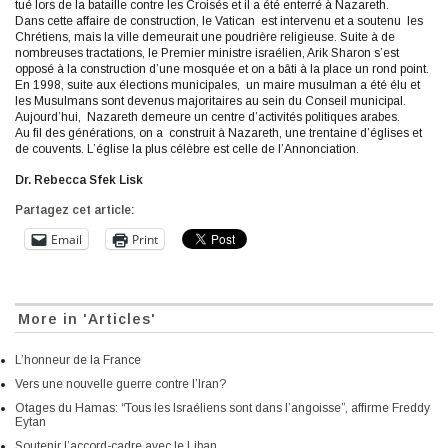
tué lors de la bataille contre les Croisés et il a été enterré à Nazareth.
Dans cette affaire de construction, le Vatican est intervenu et a soutenu les
Chrétiens, mais la ville demeurait une poudrière religieuse. Suite à de
nombreuses tractations, le Premier ministre israélien, Arik Sharon s’est
opposé à la construction d’une mosquée et on a bâti à la place un rond point.
En 1998, suite aux élections municipales, un maire musulman a été élu et
les Musulmans sont devenus majoritaires au sein du Conseil municipal.
Aujourd’hui, Nazareth demeure un centre d’activités politiques arabes.
Au fil des générations, on a construit à Nazareth, une trentaine d’églises et
de couvents. L’église la plus célèbre est celle de l’Annonciation.
Dr. Rebecca Sfek Lisk
Partagez cet article:
Email
Print
More in 'Articles'
L’honneur de la France
Vers une nouvelle guerre contre l’Iran?
Otages du Hamas: “Tous les Israéliens sont dans l’angoisse”, affirme Freddy
Eytan
Soutenir l’accord-cadre avec le Liban