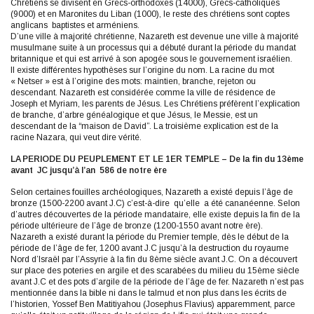
Chrétiens se divisent en Grecs-orthodoxes (14000), Grecs-catholiques
(9000) et en Maronites du Liban (1000), le reste des chrétiens sont coptes
anglicans baptistes et arméniens.
D’une ville à majorité chrétienne, Nazareth est devenue une ville à majorité
musulmane suite à un processus qui a débuté durant la période du mandat
britannique et qui est arrivé à son apogée sous le gouvernement israélien.
Il existe différentes hypothèses sur l’origine du nom. La racine du mot
« Netser » est à l’origine des mots: maintien, branche, rejeton ou
descendant. Nazareth est considérée comme la ville de résidence de
Joseph et Myriam, les parents de Jésus. Les Chrétiens préfèrent l’explication
de branche, d’arbre généalogique et que Jésus, le Messie, est un
descendant de la “maison de David”. La troisième explication est de la
racine Nazara, qui veut dire vérité.
LA PERIODE DU PEUPLEMENT ET LE 1ER TEMPLE – De la fin du 13ème
avant JC jusqu’à l’an 586 de notre ère
Selon certaines fouilles archéologiques, Nazareth a existé depuis l’âge de
bronze (1500-2200 avant J.C) c’est-à-dire qu’elle a été cananéenne. Selon
d’autres découvertes de la période mandataire, elle existe depuis la fin de la
période ultérieure de l’âge de bronze (1200-1550 avant notre ère).
Nazareth a existé durant la période du Premier temple, dès le début de la
période de l’âge de fer, 1200 avant J.C jusqu’à la destruction du royaume
Nord d’Israël par l’Assyrie à la fin du 8ème siècle avant J.C. On a découvert
sur place des poteries en argile et des scarabées du milieu du 15ème siècle
avant J.C et des pots d’argile de la période de l’âge de fer. Nazareth n’est pas
mentionnée dans la bible ni dans le talmud et non plus dans les écrits de
l’historien, Yossef Ben Matitiyahou (Josephus Flavius) apparemment, parce