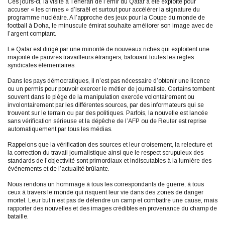
Ces jours-ci, la visite à Téhéran de l’émir du Qatar a été exploité pour
accuser « les crimes » d’Israël et surtout pour accélérer la signature du
programme nucléaire. A l’approche des jeux pour la Coupe du monde de
football à Doha, le minuscule émirat souhaite améliorer son image avec de
l’argent comptant.
Le Qatar est dirigé par une minorité de nouveaux riches qui exploitent une
majorité de pauvres travailleurs étrangers, bafouant toutes les règles
syndicales élémentaires.
Dans les pays démocratiques, il n’est pas nécessaire d’obtenir une licence
ou un permis pour pouvoir exercer le métier de journaliste. Certains tombent
souvent dans le piège de la manipulation exercée volontairement ou
involontairement par les différentes sources, par des informateurs qui se
trouvent sur le terrain ou par des politiques. Parfois, la nouvelle est lancée
sans vérification sérieuse et la dépêche de l’AFP ou de Reuter est reprise
automatiquement par tous les médias.
Rappelons que la vérification des sources et leur croisement, la relecture et
la correction du travail journalistique ainsi que le respect scrupuleux des
standards de l’objectivité sont primordiaux et indiscutables à la lumière des
événements et de l’actualité brûlante.
Nous rendons un hommage à tous les correspondants de guerre, à tous
ceux à travers le monde qui risquent leur vie dans des zones de danger
mortel. Leur but n’est pas de défendre un camp et combattre une cause, mais
rapporter des nouvelles et des images crédibles en provenance du champ de
bataille.