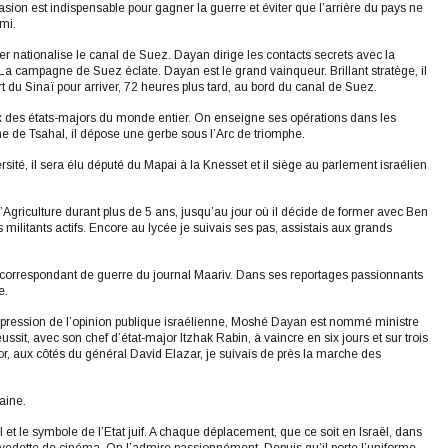
uasion est indispensable pour gagner la guerre et éviter que l’arrière du pays ne
emi.
r nationalise le canal de Suez. Dayan dirige les contacts secrets avec la
a campagne de Suez éclate. Dayan est le grand vainqueur. Brillant stratège, il
t du Sinaï pour arriver, 72 heures plus tard, au bord du canal de Suez.
x des états-majors du monde entier. On enseigne ses opérations dans les
me de Tsahal, il dépose une gerbe sous l’Arc de triomphe.
sité, il sera élu député du Mapai à la Knesset et il siège au parlement israélien
’Agriculture durant plus de 5 ans, jusqu’au jour où il décide de former avec Ben
 militants actifs. Encore au lycée je suivais ses pas, assistais aux grands
correspondant de guerre du journal Maariv. Dans ses reportages passionnants
e.
 pression de l’opinion publique israélienne, Moshé Dayan est nommé ministre
sit, avec son chef d’état-major Itzhak Rabin, à vaincre en six jours et sur trois
jor, aux côtés du général David Elazar, je suivais de près la marche des
aine.
et le symbole de l’Etat juif. A chaque déplacement, que ce soit en Israël, dans