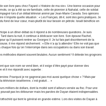
de son livre paru chez Fayard « Histoire de ma vie». Une bonne occasion pour
ots, ce qu’a été sa vie familiale, celle de pionnier à Nahalal, celle de soldat
compagné lors d’un débat télévisé animé par Jean-Marie Cavada. Ses opinions
re n’importe quelle situation : « Les Français, dit-il, sont des gens pratiques. Je
u fond de leur cœur, mais plutôt de leur besoin en pétrole. Israël bénéficie en
cipe à un dîner-débat où il répond à de nombreuses questions. Je suis
s. Tard dans la nuit, il continue à dédicacer son livre. Son épouse Rachel,
our qu’il puissent rentrer au Georges V. Je lui fais part discrètement de la
 épouse, il me répond sèchement : « Elle n’a qu’à attendre ! Elle ne voit pas que
e à chaque fois qu’on l’interrompe dans ses occupations ou dans son travail.
t ses méthodes étaient souvent brutales. Aucun sentiment ! Il déteste les grognons
ent que son nom se vend bien, et il exige d’être payé pour donner des
on et il me répondit avec superbe :
terview. Pourquoi je ne gagnerai pas moi aussi quelque chose » ? Mais par
a télévision israélienne, c’est gratuit… »
rs milliers de dollars, dont la moitié sont d’ailleurs versée au fisc. Pour une
ne pouvait pas les débourser mais les paroles de Dayan étaient indispensables.
hschild qui tient le général en grande estime. Lors des visites de Dayan à