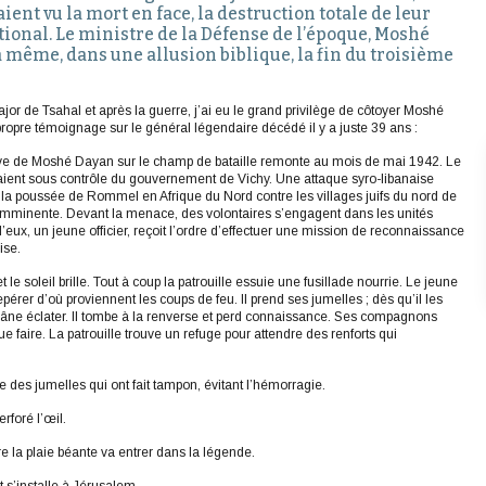
ient vu la mort en face, la destruction totale de leur
tional. Le ministre de la Défense de l’époque, Moshé
même, dans une allusion biblique, la fin du troisième
ajor de Tsahal et après la guerre, j’ai eu le grand privilège de côtoyer Moshé
ropre témoignage sur le général légendaire décédé il y a juste 39 ans :
ve de Moshé Dayan sur le champ de bataille remonte au mois de mai 1942. Le
étaient sous contrôle du gouvernement de Vichy. Une attaque syro-libanaise
la poussée de Rommel en Afrique du Nord contre les villages juifs du nord de
t imminente. Devant la menace, des volontaires s’engagent dans les unités
d’eux, un jeune officier, reçoit l’ordre d’effectuer une mission de reconnaissance
ise.
t le soleil brille. Tout à coup la patrouille essuie une fusillade nourrie. Le jeune
epérer d’où proviennent les coups de feu. Il prend ses jumelles ; dès qu’il les
crâne éclater. Il tombe à la renverse et perd connaissance. Ses compagnons
ue faire. La patrouille trouve un refuge pour attendre des renforts qui
e des jumelles qui ont fait tampon, évitant l’hémorragie.
rforé l’œil.
e la plaie béante va entrer dans la légende.