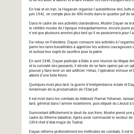
et de les aider à sauver et à faire évader les Juifs rescapés des 
En Irak et en Iran, la Haganah organise l’autodéfense des Juifs et 
juin 1941, on compte plus de 400 morts dans le quartier juif de la 
Dans le cadre de ses activités clandestines, Moshé Dayan se trouv
le célèbre musée de l’époque mésopotamienne, encore jeune pour 
n’est que plusieurs années plus tard qu’il se passionnera pour l’
De retour en Palestine, Dayan consacre ses activités à l’organis
parmi les rares travaillistes à apprécier les actions courageuse
et surtout leur esprit de sacrifice pour la patrie.
En avril 1946, Dayan participe à Bâle à une réunion du Mapai diri
et la curiosité des passants, il décide de se faire opérer par un o
pouvoir y faire tenir un œil artificiel. Hélas, l’opération échoue e
atteint d’une forte fièvre.
Quelques mois plus tard, la guerre d’indépendance éclate et Dayan
lendemain de la proclamation de l’Etat juif.
Il est mort dans les combats du kibboutz Ramat Yohanan, laissan
tard, général dans l’armée israélienne, puis député du Likoud à 
Surmontant difficilement le deuil de son frère, Moshé prend une
cadre du 89ième bataillon. Après avoir commandé le secteur de
1954 chef d’état-major de Tsahal.
Dayan réforme profondément les méthodes de combats. Il est le pre