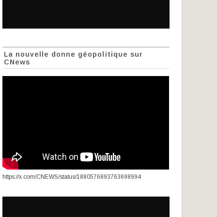
La nouvelle donne géopolitique sur
CNews
https://x.com/CNEWS/status/1880576893763698994