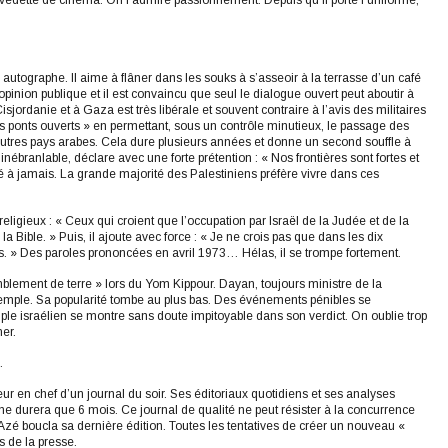
ne vedette de cinéma. On l’admire passionnément. Depuis qu’il porte l’uniforme,
autographe. Il aime à flâner dans les souks à s’asseoir à la terrasse d’un café
opinion publique et il est convaincu que seul le dialogue ouvert peut aboutir à
jordanie et à Gaza est très libérale et souvent contraire à l’avis des militaires
des ponts ouverts » en permettant, sous un contrôle minutieux, le passage des
 autres pays arabes. Cela dure plusieurs années et donne un second souffle à
ébranlable, déclare avec une forte prétention : « Nos frontières sont fortes et
sé à jamais. La grande majorité des Palestiniens préfère vivre dans ces
eligieux : « Ceux qui croient que l’occupation par Israël de la Judée et de la
ible. » Puis, il ajoute avec force : « Je ne crois pas que dans les dix
. » Des paroles prononcées en avril 1973… Hélas, il se trompe fortement.
emblement de terre » lors du Yom Kippour. Dayan, toujours ministre de la
Temple. Sa popularité tombe au plus bas. Des événements pénibles se
le israélien se montre sans doute impitoyable dans son verdict. On oublie trop
er.
.
ur en chef d’un journal du soir. Ses éditoriaux quotidiens et ses analyses
i ne durera que 6 mois. Ce journal de qualité ne peut résister à la concurrence
Azé boucla sa dernière édition. Toutes les tentatives de créer un nouveau «
s de la presse.