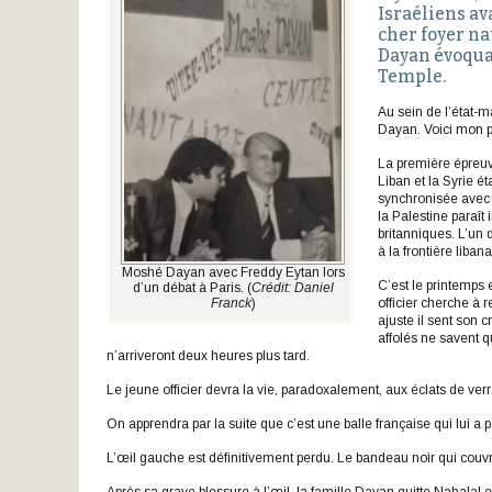
Israéliens ava
cher foyer na
Dayan évoqua 
Temple.
Au sein de l’état-m
Dayan. Voici mon p
La première épreu
Liban et la Syrie 
synchronisée avec 
la Palestine paraî
britanniques. L’un 
à la frontière libana
Moshé Dayan avec Freddy Eytan lors
C’est le printemps e
d’un débat à Paris. (
Crédit: Daniel
Franck
)
officier cherche à r
ajuste il sent son 
affolés ne savent q
n’arriveront deux heures plus tard.
Le jeune officier devra la vie, paradoxalement, aux éclats de verr
On apprendra par la suite que c’est une balle française qui lui a pe
L’œil gauche est définitivement perdu. Le bandeau noir qui couvr