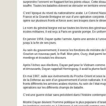
surprendre l’ennemi en frappant fort les points vitaux. Cette diss
souffre. Toutes les batailles doivent se dérouler en territoire enn
C’est l’époque du réveil du nationalisme arabe. Le Colonel Nasse
France et la Grande Bretagne en vue d’une opération conjointe. L
opère sur plusieurs fronts et fonce avec ses troupes dans le déser
Le nom du général borgne est sur toutes les lèvres des générau
écoles militaires. Il est reçu à Paris en grande pompe. En unifor
En janvier 1958, Dayan quitte l’armée. Après une année à l’univer
jusqu’à la fin de ses jours.
Au sein du gouvernement, il exerce les fonctions de ministre de l
Gourion un nouveau parti, le Rafi. Mon père, Ouzy, était parmi les
meetings et écoutais les discours.
Après l’échec aux élections, Dayan part pour le Vietnam comme 
et émouvants, Dayan rappelait Hemingway, il avait la plume facil
En mai 1967, suite aux événements du Proche-Orient et sous la
de la Défense au sein d’un gouvernement d’union nationale. Il réus
fronts différents les armées arabes réunies. Au sein de l’état-ma
opérations sur les différents champs de bataille.
C’est une guerre éclair sans précédent dans l’histoire contempor
Moshé Dayan devient l’homme politique le plus populaire d’Israël 