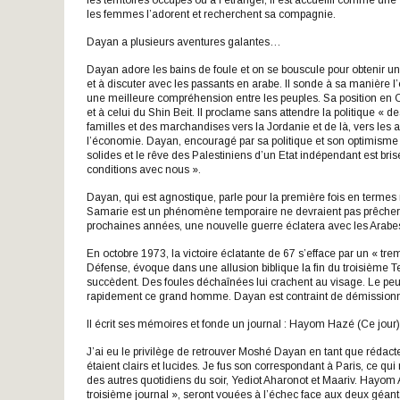
les territoires occupés ou à l’étranger, il est accueilli comme u
les femmes l’adorent et recherchent sa compagnie.
Dayan a plusieurs aventures galantes…
Dayan adore les bains de foule et on se bouscule pour obtenir un 
et à discuter avec les passants en arabe. Il sonde à sa manière l’
une meilleure compréhension entre les peuples. Sa position en Cis
et à celui du Shin Beit. Il proclame sans attendre la politique « 
familles et des marchandises vers la Jordanie et de là, vers les
l’économie. Dayan, encouragé par sa politique et son optimisme in
solides et le rêve des Palestiniens d’un Etat indépendant est bri
conditions avec nous ».
Dayan, qui est agnostique, parle pour la première fois en termes r
Samarie est un phénomène temporaire ne devraient pas prêcher la B
prochaines années, une nouvelle guerre éclatera avec les Arabes
En octobre 1973, la victoire éclatante de 67 s’efface par un « tr
Défense, évoque dans une allusion biblique la fin du troisième 
succèdent. Des foules déchaînées lui crachent au visage. Le peup
rapidement ce grand homme. Dayan est contraint de démissionn
Il écrit ses mémoires et fonde un journal : Hayom Hazé (Ce jour)
J’ai eu le privilège de retrouver Moshé Dayan en tant que rédacte
étaient clairs et lucides. Je fus son correspondant à Paris, ce qu
des autres quotidiens du soir, Yediot Aharonot et Maariv. Hayom 
troisième journal », seront vouées à l’échec face aux deux géant