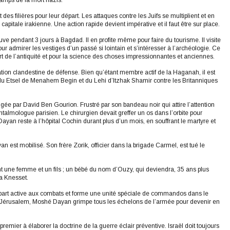
camps de la mort nazis.
des filières pour leur départ. Les attaques contre les Juifs se multiplient et en
capitale irakienne. Une action rapide devient impérative et il faut être sur place.
e pendant 3 jours à Bagdad. Il en profite même pour faire du tourisme. Il visite
admirer les vestiges d’un passé si lointain et s’intéresser à l’archéologie. Ce
art de l’antiquité et pour la science des choses impressionnantes et anciennes.
ation clandestine de défense. Bien qu’étant membre actif de la Haganah, il est
s du Etsel de Menahem Begin et du Lehi d’Itzhak Shamir contre les Britanniques
gée par David Ben Gourion. Frustré par son bandeau noir qui attire l’attention
phtalmologue parisien. Le chirurgien devait greffer un os dans l’orbite pour
t Dayan reste à l’hôpital Cochin durant plus d’un mois, en souffrant le martyre et
 est mobilisé. Son frère Zorik, officier dans la brigade Carmel, est tué le
t une femme et un fils ; un bébé du nom d’Ouzy, qui deviendra, 35 ans plus
la Knesset.
 part active aux combats et forme une unité spéciale de commandos dans le
 Jérusalem, Moshé Dayan grimpe tous les échelons de l’armée pour devenir en
mier à élaborer la doctrine de la guerre éclair préventive. Israël doit toujours