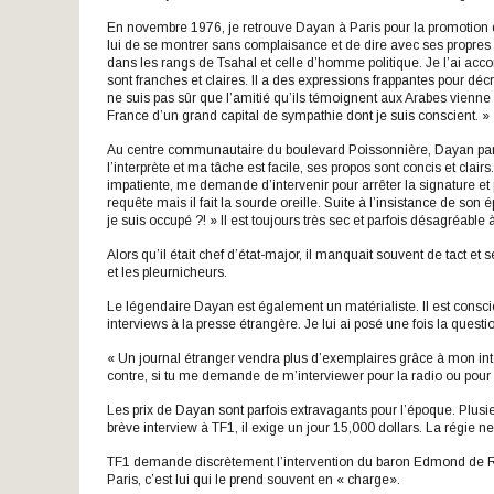
En novembre 1976, je retrouve Dayan à Paris pour la promotion 
lui de se montrer sans complaisance et de dire avec ses propres m
dans les rangs de Tsahal et celle d’homme politique. Je l’ai ac
sont franches et claires. Il a des expressions frappantes pour décri
ne suis pas sûr que l’amitié qu’ils témoignent aux Arabes vienne d
France d’un grand capital de sympathie dont je suis conscient. »
Au centre communautaire du boulevard Poissonnière, Dayan parti
l’interprète et ma tâche est facile, ses propos sont concis et clair
impatiente, me demande d’intervenir pour arrêter la signature et p
requête mais il fait la sourde oreille. Suite à l’insistance de son
je suis occupé ?! » Il est toujours très sec et parfois désagréabl
Alors qu’il était chef d’état-major, il manquait souvent de tact e
et les pleurnicheurs.
Le légendaire Dayan est également un matérialiste. Il est consci
interviews à la presse étrangère. Je lui ai posé une fois la questi
« Un journal étranger vendra plus d’exemplaires grâce à mon in
contre, si tu me demande de m’interviewer pour la radio ou pour l
Les prix de Dayan sont parfois extravagants pour l’époque. Plusieu
brève interview à TF1, il exige un jour 15,000 dollars. La régie 
TF1 demande discrètement l’intervention du baron Edmond de Rot
Paris, c’est lui qui le prend souvent en « charge».