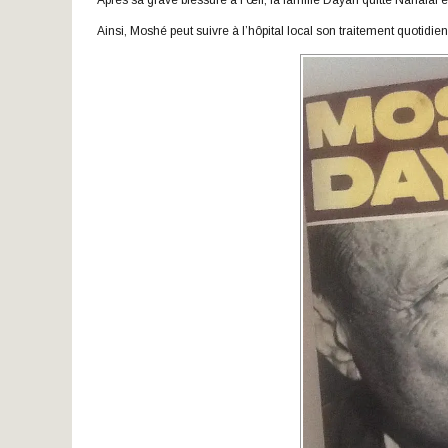
Après sa grave blessure à l’œil, la famille Dayan quitte Nahalal e
Ainsi, Moshé peut suivre à l’hôpital local son traitement quotidie