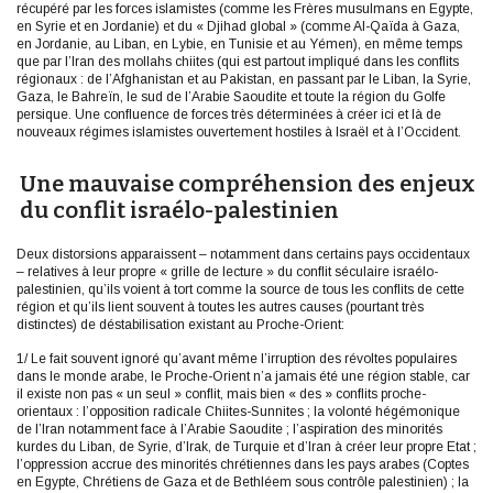
récupéré par les forces islamistes (comme les Frères musulmans en Egypte,
en Syrie et en Jordanie) et du « Djihad global » (comme Al-Qaïda à Gaza,
en Jordanie, au Liban, en Lybie, en Tunisie et au Yémen), en même temps
que par l’Iran des mollahs chiites (qui est partout impliqué dans les conflits
régionaux : de l’Afghanistan et au Pakistan, en passant par le Liban, la Syrie,
Gaza, le Bahreïn, le sud de l’Arabie Saoudite et toute la région du Golfe
persique. Une confluence de forces très déterminées à créer ici et là de
nouveaux régimes islamistes ouvertement hostiles à Israël et à l’Occident.
Une mauvaise compréhension des enjeux
du conflit israélo-palestinien
Deux distorsions apparaissent – notamment dans certains pays occidentaux
– relatives à leur propre « grille de lecture » du conflit séculaire israélo-
palestinien, qu’ils voient à tort comme la source de tous les conflits de cette
région et qu’ils lient souvent à toutes les autres causes (pourtant très
distinctes) de déstabilisation existant au Proche-Orient:
1/ Le fait souvent ignoré qu’avant même l’irruption des révoltes populaires
dans le monde arabe, le Proche-Orient n’a jamais été une région stable, car
il existe non pas « un seul » conflit, mais bien « des » conflits proche-
orientaux : l’opposition radicale Chiites-Sunnites ; la volonté hégémonique
de l’Iran notamment face à l’Arabie Saoudite ; l’aspiration des minorités
kurdes du Liban, de Syrie, d’Irak, de Turquie et d’Iran à créer leur propre Etat ;
l’oppression accrue des minorités chrétiennes dans les pays arabes (Coptes
en Egypte, Chrétiens de Gaza et de Bethléem sous contrôle palestinien) ; la