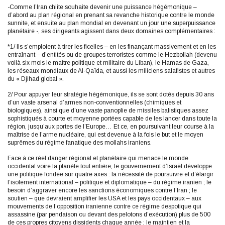
-Comme l’Iran chiite souhaite devenir une puissance hégémonique –
d’abord au plan régional en prenant sa revanche historique contre le monde
sunnite, et ensuite au plan mondial en devenant un jour une superpuissance
planétaire -, ses dirigeants agissent dans deux domaines complémentaires :
*1/ Ils s’emploient à tirer les ficelles – en les finançant massivement et en les
entraînant – d’entités ou de groupes terroristes comme le Hezbollah (devenu
voilà six mois le maître politique et militaire du Liban), le Hamas de Gaza,
les réseaux mondiaux de Al-Qaïda, et aussi les miliciens salafistes et autres
du « Djihad global ».
2/ Pour appuyer leur stratégie hégémonique, ils se sont dotés depuis 30 ans
d’un vaste arsenal d’armes non-conventionnelles (chimiques et
biologiques), ainsi que d’une vaste panoplie de missiles balistiques assez
sophistiqués à courte et moyenne portées capable de les lancer dans toute la
région, jusqu’aux portes de l’Europe… Et ce, en poursuivant leur course à la
maîtrise de l’arme nucléaire, qui est devenue à la fois le but et le moyen
suprêmes du régime fanatique des mollahs iraniens.
Face à ce réel danger régional et planétaire qui menace le monde
occidental voire la planète tout entière, le gouvernement d’Israël développe
une politique fondée sur quatre axes : la nécessité de poursuivre et d’élargir
l’isolement international – politique et diplomatique – du régime iranien ; le
besoin d’aggraver encore les sanctions économiques contre l’Iran ; le
soutien – que devraient amplifier les USA et les pays occidentaux – aux
mouvements de l’opposition iranienne contre ce régime despotique qui
assassine (par pendaison ou devant des pelotons d’exécution) plus de 500
de ces propres citoyens dissidents chaque année ; le maintien et la