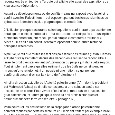
récente entrée en jeu de la Turquie qui affiche elle aussi des aspirations de
« puissance régionale ».
Autant de développements ou de conflits – sans nul rapport avec Israël et le
conflit avec les Palestiniens – qui opposent partout des forces islamistes ou
djihadistes à des forces plus pragmatiques et modérées.
2/ L’illusion presque rassurante selon laquelle le conflit israélo-palestinien ne
serait qu’un conflit « territorial » – sur des territoires « disputés » – susceptible
d’être finalement un jour résolu par un simple « compromis territorial »…
Alors qu’il s’agit d’un conflit identitaire opposant deux cultures historico-
politiques différentes.
A preuve, le fait que toutes les factions palestiniennes réunies (Fatah, Hamas
et Djihadistes) s’entêtent depuis des décennies à refuser de reconnaître à
Israël le droit d’exister en tant qu’Etat-nation du peuple juif dans cette région.
Tout simplement parce qu’elles estiment que les Juifs ne constituent au
mieux qu’une religion et ni un peuple ni une nation, ce qui ne leur
confèrerait aucun droit sur la « terre de Palestine » !
Ainsi la direction actuelle de l’Autorité palestinienne (AP – dont le président
est Mahmoud Abbas) se dit-elle certes prête à une solution basée sur
l’existence de « deux Etats vivant côte à côte », mais pas de deux peuples
(l’un palestinien, et l’autre juif qui a donc lui des droits historiques et
nationaux sur cette terre censée être « partagée » !)…
Voilà pourquoi les accusations de la propagande arabo-palestinienne –
souvent reprises par certains secteurs en Occident traitant par exemple Israël