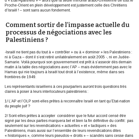
d’« Etat-Apartheid » – alors que la seule minorité arabo-chrétienne de tout le
Proche-Orient en plein développement est justement celle des Chrétiens
d’Israël ! – sont sans aucun fondement.
Comment sortir de l’impasse actuelle du
processus de négociations avec les
Palestiniens ?
-Israël ne tient pas du tout à « contrôler » ou à « dominer » les Palestiniens :
ni à Gaza – dont il s’est retiré unilatéralement en août 2005 -, ni en Judée-
Samarie. Voilà pourquoi son gouvernement est prêt à s’asseoir dès demain
matin à la table des négociations avec l’AP – mais évidemment pas avec le
Hamas qui nie toujours à Israël tout droit à l’existence, même dans ses
frontières de 1949.
Les représentants israéliens à ces pourparlers auront trois questions très
claires à poser à leurs interlocuteurs palestiniens :
1/ L’AP et l’OLP sont-elles prêtes à reconnaître Israël en tant qu’Etat-nation
du peuple juif ?
2/ Sont-elles prêtes à accepter considérer que le futur accord censé être
signé par les deux parties marquera bel et bien la fin définitive du conflit : pas
seulement sur les revendications « actuelles » et « tactiques » des
Palestiniens, mais aussi sur l’ensemble de leurs revendications dites
« historiques », comme leurs pseudos-« droits » – scandés sans cesse dans