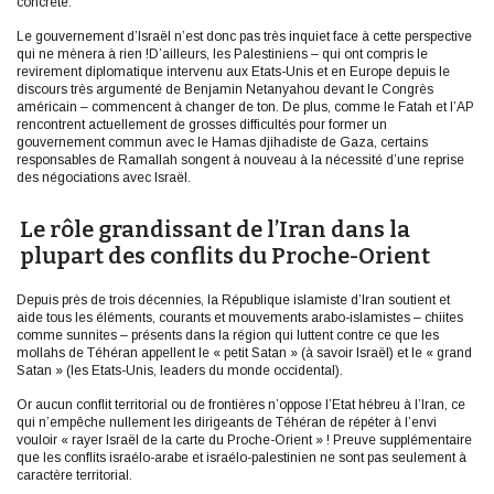
concrète.
Le gouvernement d’Israël n’est donc pas très inquiet face à cette perspective
qui ne mènera à rien !D’ailleurs, les Palestiniens – qui ont compris le
revirement diplomatique intervenu aux Etats-Unis et en Europe depuis le
discours très argumenté de Benjamin Netanyahou devant le Congrès
américain – commencent à changer de ton. De plus, comme le Fatah et l’AP
rencontrent actuellement de grosses difficultés pour former un
gouvernement commun avec le Hamas djihadiste de Gaza, certains
responsables de Ramallah songent à nouveau à la nécessité d’une reprise
des négociations avec Israël.
Le rôle grandissant de l’Iran dans la
plupart des conflits du Proche-Orient
Depuis près de trois décennies, la République islamiste d’Iran soutient et
aide tous les éléments, courants et mouvements arabo-islamistes – chiites
comme sunnites – présents dans la région qui luttent contre ce que les
mollahs de Téhéran appellent le « petit Satan » (à savoir Israël) et le « grand
Satan » (les Etats-Unis, leaders du monde occidental).
Or aucun conflit territorial ou de frontières n’oppose l’Etat hébreu à l’Iran, ce
qui n’empêche nullement les dirigeants de Téhéran de répéter à l’envi
vouloir « rayer Israël de la carte du Proche-Orient » ! Preuve supplémentaire
que les conflits israélo-arabe et israélo-palestinien ne sont pas seulement à
caractère territorial.