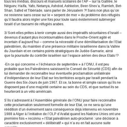
tous les médias, discours et manuels scolaires de l’AP – sur la Galilée, le
Néguev, Haïfa, Yafo, Netanya, Ashdod, Ashkelon, Beer-Shev’a, Ramleh, Bet-
Shan, Safed et Tibériade, sans parler de Jérusalem ?! Sans non plus qu’on
ne revienne sans cesse sur le « serpent de mer » du problème des réfugiés
qu’il faudra alors régler une fois pour toute sans évidemment submerger
Israël d’un tsunami de réfugiés arabes.
3/ Sont-elles prêtes à tenir compte aussi des impératifs sécuritaires d’Israël –
devenus d’autant plus incontournables dans le Proche-Orient agité et
incertain d’aujourd’hui – comme la nécessité d’une démilitarisation de l’Etat
palestinien, du maintien d’une présence militaire israélienne dans la Vallée
du Jourdain et en certains points stratégiques de Judée-Samarie, ainsi
que la poursuite du contrôle israélien sur l’espace aérien des deux Etats !?
-En ce qui concerne « l’échéance de septembre » à l’ONU, il est peu
probable que les Palestiniens saisissent le Conseil de Sécurité (CDS) afin de
lui demander de reconnaître leur éventuelle proclamation unilatérale
d’indépendance de leur Etat sur les territoires acquis par Israël pendant la
Guerre des Six-Jours de juin 1967. Et ce, la bonne et simple raison qu’ils ne
disposent pas d’une majorité certaine au sein du CDS, et que surtout ils se
heurteront à un véto américain.
S’ils s’adressent à l’Assemblée générale de l’ONU pour faire reconnaître
cette proclamation seulement formelle de leur Etat, ce ne sera qu’une
réédition d’un événement sans conséquence déjà intervenu en novembre
1988 à Alger à l’initiative de l’OLP d’Arafat quand les Nations Unies ont une
première fois « reconnu » l’Etat palestinien auto-proclamé : une décision à
caractère exclusivement « délibératif » qui n’a eu en fait aucune suite