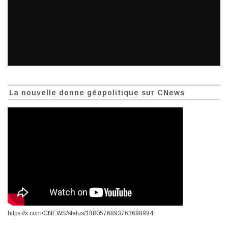
La nouvelle donne géopolitique sur CNews
https://x.com/CNEWS/status/1880576893763698994