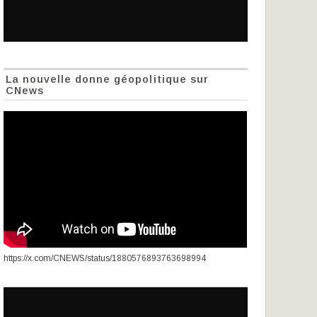
La nouvelle donne géopolitique sur
CNews
https://x.com/CNEWS/status/1880576893763698994