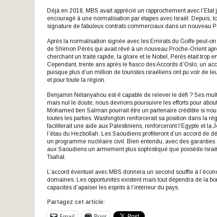
Déjà en 2018, MBS avait apprécié un rapprochement avec l’Etat j
encouragé à une normalisation par étapes avec Israël. Depuis, tout
signature de fabuleux contrats commerciaux dans un nouveau Pr
Après la normalisation signée avec les Emirats du Golfe peut-on 
de Shimon Pérès qui avait rêvé à un nouveau Proche-Orient après 
cherchant un traité rapide, la gloire et le Nobel, Pérès était tro
Cependant, trente ans après le fiasco des Accords d’Oslo, un acc
puisque plus d’un million de touristes israéliens ont pu voir de l
et pour toute la région.
Benjamin Nétanyahou est-il capable de relever le défi ? Ses multi
mais nul le doute, nous devrions poursuivre les efforts pour abo
Mohamed ben Salman pourrait être un partenaire crédible si nous
toutes les parties. Washington renforcerait sa position dans la ré
faciliterait une aide aux Palestiniens, renforceront l’Egypte et la
l’étau du Hezbollah. Les Saoudiens profiteront d’un accord de dé
un programme nucléaire civil. Bien entendu, avec des garanties so
aux Saoudiens un armement plus sophistiqué que possède Israël. 
Tsahal.
L’accord éventuel avec MBS donnera un second souffle à l’économ
domaines. Les opportunités existent mais tout dépendra de la b
capacités d’apaiser les esprits à l’intérieur du pays.
Partagez cet article:
Email
Print