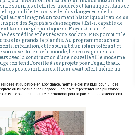
 projets révolutionnaires dans un monde musulman
ntre sunnites et chiites, modérés et fanatiques, dans ce
el a grandi le terroriste le plus dangereux de la
 Qui aurait imaginé un tournant historique si rapide en
l inspiré des
Sept piliers de la sagesse
? Est-il capable de
nt la donne géopolitique du Moyen-Orient ?
e des médias et des réseaux sociaux, MBS parcourt le
c tous les grands la planète. Au programme : achats
ents, médiation, et le souhait d’un islam tolérant et
 son ouverture sur le monde, l’encouragement au
eux avec la construction d’une nouvelle ville moderne
ge ; on tend l’oreille à ses projets pour l’égalité aux
des postes militaires. Il leur avait offert même un
s idées et du pétrole en abondance, même le ciel n’a plus, pour lui, des
quête du nucléaire et de l’espace. Il souhaite représenter une puissance
asis florissante, un centre international pour la paix et la coexistence entre