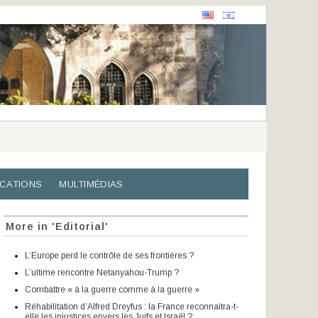
ICATIONS
MULTIMÉDIAS
More in 'Editorial'
L’Europe perd le contrôle de ses frontières ?
L’ultime rencontre Netanyahou-Trump ?
Combattre « à la guerre comme à la guerre »
Réhabilitation d’Alfred Dreyfus : la France reconnaitra-t-
elle les injustices envers les Juifs et Israël ?