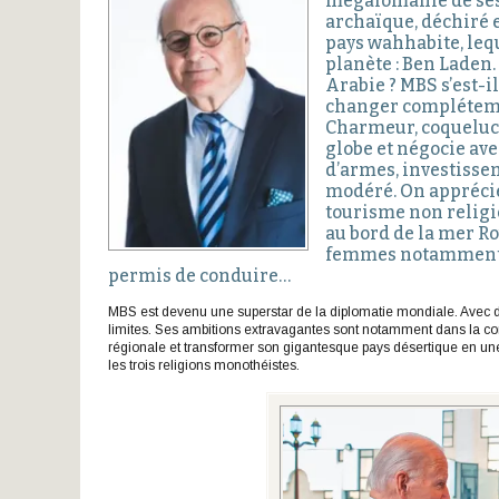
mégalomanie de ses
archaïque, déchiré e
pays wahhabite, lequ
planète : Ben Laden.
Arabie ? MBS s’est-i
changer compléteme
Charmeur, coqueluch
globe et négocie ave
d’armes, investissem
modéré. On apprécie
tourisme non religi
au bord de la mer Rou
femmes notamment à 
permis de conduire…
MBS est devenu une superstar de la diplomatie mondiale. Avec de
limites. Ses ambitions extravagantes sont notamment dans la con
régionale et transformer son gigantesque pays désertique en une o
les trois religions monothéistes.