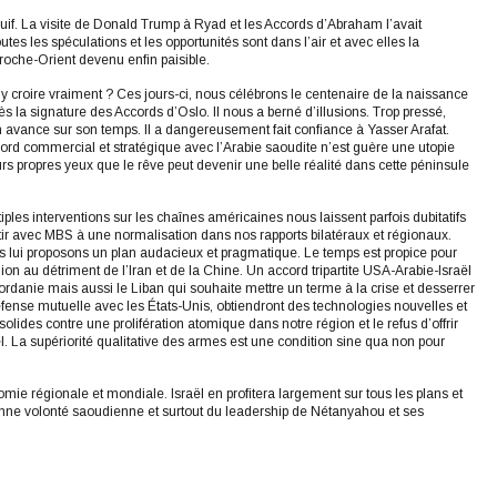
uif. La visite de Donald Trump à Ryad et les Accords d’Abraham l’avait
es les spéculations et les opportunités sont dans l’air et avec elles la
oche-Orient devenu enfin paisible.
y croire vraiment ? Ces jours-ci, nous célébrons le centenaire de la naissance
la signature des Accords d’Oslo. Il nous a berné d’illusions. Trop pressé,
p en avance sur son temps. Il a dangereusement fait confiance à Yasser Arafat.
ord commercial et stratégique avec l’Arabie saoudite n’est guère une utopie
eurs propres yeux que le rêve peut devenir une belle réalité dans cette péninsule
ples interventions sur les chaînes américaines nous laissent parfois dubitatifs
utir avec MBS à une normalisation dans nos rapports bilatéraux et régionaux.
 lui proposons un plan audacieux et pragmatique. Le temps est propice pour
gion au détriment de l’Iran et de la Chine. Un accord tripartite USA-Arabie-Israël
 Jordanie mais aussi le Liban qui souhaite mettre un terme à la crise et desserrer
fense mutuelle avec les États-Unis, obtiendront des technologies nouvelles et
lides contre une prolifération atomique dans notre région et le refus d’offrir
La supériorité qualitative des armes est une condition sine qua non pour
ie régionale et mondiale. Israël en profitera largement sur tous les plans et
onne volonté saoudienne et surtout du leadership de Nétanyahou et ses