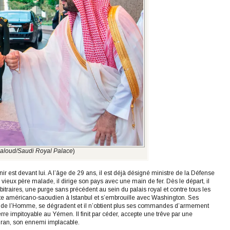
jaloud/Saudi Royal Palace
)
 est devant lui. A l’âge de 29 ans, il est déjà désigné ministre de la Défense
ieux père malade, il dirige son pays avec une main de fer. Dès le départ, il
bitraires, une purge sans précédent au sein du palais royal et contre tous les
ste américano-saoudien à Istanbul et s’embrouille avec Washington. Ses
oits de l’Homme, se dégradent et il n’obtient plus ses commandes d’armement
re impitoyable au Yémen. Il finit par céder, accepte une trêve par une
l’Iran, son ennemi implacable.