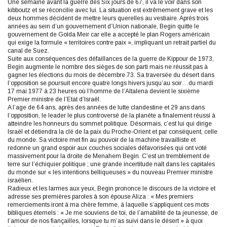
Une semaine avant la guerre des Six jours de 67, il va le voir dans son
kibboutz et se réconcilie avec lui. La situation est extrêmement grave et les
deux hommes décident de mettre leurs querelles au vestiaire. Après trois
années au sein d’un gouvernement d’Union nationale, Begin quitte le
gouvernement de Golda Meir car elle a accepté le plan Rogers américain
qui exige la formule « territoires contre paix », impliquant un retrait partiel du
canal de Suez.
Suite aux conséquences des défaillances de la guerre de Kippour de 1973,
Begin augmente le nombre des sièges de son parti mais ne réussit pas à
gagner les élections du mois de décembre 73. Sa traversée du désert dans
l’opposition se poursuit encore quatre longs hivers jusqu’au soir…du mardi
17 mai 1977 à 23 heures où l’homme de l’Altalena devient le sixième
Premier ministre de l’Etat d’Israël.
A l’age de 64 ans, après des années de lutte clandestine et 29 ans dans
l’opposition, le leader le plus controversé de la planète a finalement réussi à
atteindre les honneurs du sommet politique. Désormais, c’est lui qui dirige
Israël et détiendra la clé de la paix du Proche-Orient et par conséquent, celle
du monde. Sa victoire met fin au pouvoir de la machine travailliste et
redonne un grand espoir aux couches sociales défavorisées qui ont voté
massivement pour la droite de Menahem Begin. C’est un tremblement de
terre sur l’échiquier politique ; une grande incertitude naît dans les capitales
du monde sur « les intentions belliqueuses » du nouveau Premier ministre
israélien.
Radieux et les larmes aux yeux, Begin prononce le discours de la victoire et
adresse ses premières paroles à son épouse Aliza : « Mes premiers
remerciements iront à ma chère femme, à laquelle s’appliquent ces mots
bibliques éternels : « Je me souviens de toi, de l’amabilité de ta jeunesse, de
l’amour de nos fiançailles, lorsque tu m’as suivi dans le désert » à quoi