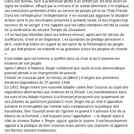
Dans son bureau, face à la fameuse photo d’un enfant juif, les bras levés en
signe de reddition, effrayé par la menace d’un soldat allemand, il m’expliqua
ses convictions profondes d’être au service du peuple juif et de l’Etat d’Israël.
Dans les combats pour l’indépendance, il ne voulait pas aggraver la situation
et faire ainsi le jeu des Arabes acharnés à anéantir Israël, et des Anglais trop
heureux de se venger. Il me rappelle que les luttes intestines ont été la cause
de la destruction du second Temple de Jérusalem.
« Il ne faut pas retomber dans les mêmes erreurs, après tant de siècles de
souffrances, d’exil et de dispersion. Les questions de prestige personnel »,
dit-il, «sont trop futiles en regard du but sacré de la Rédemption du peuple
juif, qui doit prouver sa maturité et sa grandeur à tous les peuples du monde.
»
Il est visible que cet homme a souffert dans sa chair et qu’il assume les
misères de son peuple.
Après l’affaire d’Altalena, Begin comprend que seule la voie démocratique
pourrait aboutir à un changement de pouvoir.
Il fonde un nouveau parti, le Herout, et obtient 14 sièges aux premières
élections législatives du 25 janvier 1949.
En 1952, Begin mène une nouvelle bataille contre Ben Gourion au sujet des
réparations allemandes aux victimes de la Shoah. Les manifestations dans
les rues et les débats houleux à la Knesset provoquent une suspension de
ses activités au parlement pendant 3 mois. Begin est un chef d’opposition
acharné et incorruptible qui combat sans complaisance la politique des
travaillistes. Ben Gourion tente de l’ignorer et quand il s’adresse à lui de la
tribune de la Knesset, c’est toujours sous l’appellation : « le député assis à
côté du docteur Bader ». Begin, agacé, garde le sourire. Il est farouchement
opposé à la politique de Ben Gourion mais admire son charisme et apprécie
ses flèches souvent insidieuses.