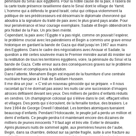
péninsule du Sinaï aux égyptiens. Pour la noble cause de la paix, il rasera de
la carte toute présence israélienne dans le Sinaï dont le village de Yamit.
L’homme qui a défendu le grand Israël, celui qui critiqua violemment la
politique de ses prédécesseurs est désormais le diplomate chevronné qui
aboutira à la signature du traité de paix avec le plus grand pays arabe. Pour
leur persévérance et leur courage exemplaire, Sadate et Begin obtiendront le
prix Nobel de la Paix. Un prix bien mérité.
Cependant, la paix avec l’Egypte n’a pas réglé, comme on pouvait l’espérer,
le problème crucial avec les palestiniens et Begin a commis une grave erreur
historique en gardant la bande de Gaza qui était jusqu’en 1967 aux mains
des Egyptiens. Dans le cadre des négociations avec Anouar el Sadate, la
question a été certes soulevée mais le Premier ministre aurait dû insister sur
la restitution de tous les territoires égyptiens, voire, la péninsule du Sinaï et la
bande de Gaza. Cette erreur aura des conséquences graves sur le problème
palestinien et compliquera la solution.
Dans l’attente, Menahem Begin est inquiet de la fourniture d’une centrale
nucléaire française à l’Irak de Saddam Hussein.
Il me dira un jour : « C’est un nouveau génocide qui se prépare. » Il nous
racontait qu’il ne dormait pas assez les nuits car une succession d’images
atroces défilaient devant ses yeux. Des milliers de jardins d’enfants réduits
en cendres. Un champignon colossal qui s’élève dans le ciel, effaçant villes
et villages. Des ponts qui s’écroulent, de la ferraille tordue, des brasiers. Le
livre 1984 de George Orwell l’obsédait. Les bombes atomiques tueraient
beaucoup d’enfants. Pendant l’Holocauste, le peuple juif a perdu un million et
demi d’enfants. Ce peuple perdra-t-il maintenant encore des dizaines de
milliers de jeunes innocents ? Il faut agir et très vite. Eviter le désastre.
Après plusieurs nuits de sommeil agité, aux premières heures de l’aube,
Begin, dans sa chambre, debout sur sa jambe fragile, suite à une fracture au