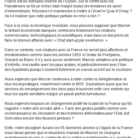
France est un domaine réservé de l’Elysée. Sur le conflit avec les
Palestiniens se fut un échec total malgré toutes les tentatives de servir
d’intermédiaire. Réussira-t-il maintenant à mettre à l’écart le Quai d’Orsay ?
Va-t-il réaliser que cette politique partiale ne rime à rien ?
Face à la crise économique mondiale, nous pouvons supposer que Macron,
le brillant économiste-banquier, renforcera froidement les relations
commerciales, technologiques et scientifiques, mais dans un but précis de
faire de bonnes affaires avec « l’Etat start-up par excellence. »
Dans ce contexte, nos relations avec la France ne seront plus affectives et
émotionnelles comme dans les années 1950. A l’instar de Pompidou,
Giscard ou Barre, il n’y aura aucun sentiment. Macron adoptera une politique
d’intérêts, mercantile avec les pays arabes, et particulièrement avec l’Iran
des Ayatollahs puisqu’il soutient fortement un nouvel accord sur le nucléaire.
Nous espérons que Macron continuera à lutter contre la délégitimation et
tous les boycottages, notamment contre le BDS. Souhaitons aussi que les
services du renseignement des deux pays trouveront enfin une entente sur
tous les sujets sensibles malgré un passé parfois tumultueux.
Nous espérons toujours un changement positif de la part de la France qui fut
naguère « notre ami et notre allié ». Faire des gestes positifs comme une
reconnaissance de Jérusalem et des frontières défendables pour l’Etat Juif.
Sont-elles encore des illusions perdues ?
Enfin, notre déception durant ces 55 dernières années à l’égard de la France
nous laisse penser que le deuxième mandat de Macron ne changera
probablement en rien la continuité de la politique traditionnelle au Levant de