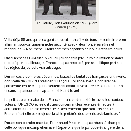
De Gaulle, Ben Gourion en 1960 (
Fritz
Cohen | GPO)
Voilà déjà 55 ans qu’ils exigent un retrait d’Israël « de tous les territoires » en
affirmant pouvoir garantir notre sécurité avec « des frontières sûres et
reconnues. » Non merci ! Nous sommes capables de nous défendre seuls.
Israël n’est pas l’Ukraine. A vouloir jouer à tout prix un rôle d’influence dans
notre région et ailleurs, la France n’a pas respecté, par sa politique partiale,
les règles du jeu et le vrai arbitrage.
Durant ces 5 dernières décennies, toutes les tentatives françaises ont avorté,
dont celle de 2017 du président François Hollande avec la conférence
parisienne tenue cinq jours seulement avant l’investiture de Donald Trump,
et sans la participation capitale de l’Etat d’Israël.
La politique pro-arabe de la France durant ce demi-siècle, avec les honteux
votes à l’UNESCO et les critiques concernant les récentes émeutes à
Jérusalem a-t-elle été bénéfique ? Bien entendu que non. Pis encore la
France n’est-elle pas toujours la cible préférée des terroristes islamistes ?
Durant son premier mandat, Emmanuel Macron n’a pas réussi à changer
cette politique incompréhensive. Rappelons que la politique étrangère de la