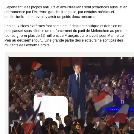
Cependant, des propos antijuifs et anti-israéliens sont prononcés aussi et en
permanence par l’extrême gauche française, par certains médias et
intellectuels. Il ne devrait y avoir un poids deux mesures.
Les deux blocs extrêmes font partie de l’échiquier politique et donc on ne
peut passer sous silence un renforcement du parti de Mélenchon au premier
tour et ignorer plus de 13 millions de Français qui ont voté pour Marine Le
Pen au deuxième tour…Une grande partie des électeurs ne sont pas des
militants de l’extrême droite.