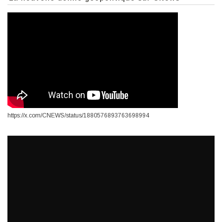
https://x.com/CNEWS/status/1880576893763698994