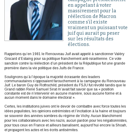
en appelant à voter
massivement pour la
réélection de Macron
comme s’il existe
vraiment un puissant vote
juif qui aurait pu peser
sur les résultats des
élections.
Rappelons qu’en 1981 le Renouveau Juif avait appelé à sanctionner Valéry
Giscard d’Estaing pour sa politique franchement anti-israélienne. Ce vote
sanction contre la réélection d’un président de la République fut une grande
première dans la vie politique des Juifs de France.
Soulignons qu’à l’époque la majorité écrasante des leaders
communautaires s’opposaient farouchement à la campagne du Renouveau
Juif. Le baron Guy de Rothschild, président du FSJU fut révolté tandis que le
Grand rabbin René Samuel Sirat m’avait fait savoir que sa « position
constante est de n’intervenir en aucune manière, sous aucune forme et à
aucun moment dans le domaine électoral ».
Certes, les institutions juives ont le devoir de combattre avec force toutes les
idées populistes, les opinions extrémistes et l’incitation à la haine et toujours
se souvenir des années sombres du régime de Vichy. Aucun blanchiment
pour les collaborateurs avec les nazis, aucun pardon pour les négationnistes,
pour tous ceux en France et ailleurs banalisent, aujourd’hui encore la Shoah,
et propagent les actes et les écrits antisémites.