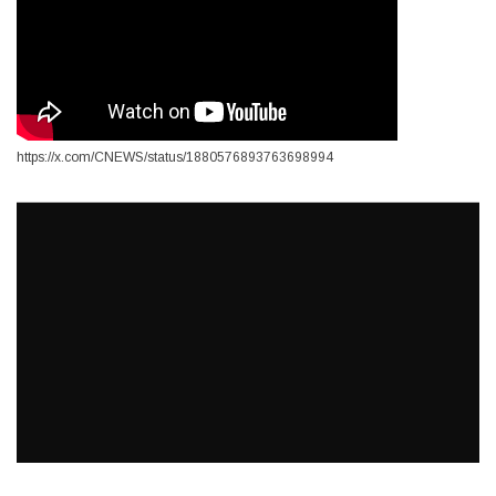
https://x.com/CNEWS/status/1880576893763698994