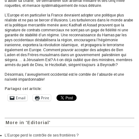
d’abolir sa charte, de démanteler son arsenal militaire et ses cinq mille
roquettes, et menace systématiquement de nous détruire.
L’Europe et en particulier la France devraient adopter une politique plus
réaliste et ne pas se bercer d’illusions. Les turbulences dans le monde arabe
et la politique mercantile menée avec Kadhafi et Assad prouvent que la
signature de contrats commerciaux ne sont pas un gage de fidélité ni une
garantie de stabilité d’un régime. Une reconnaissance du Hamas par les
pays occidentaux déstabilisera la région, encouragera l’hégémonie
iranienne, exportera la révolution islamique, et propagera le terrorisme
également en Europe. Comment pouvoir accepter des adeptes de Ben
Laden et des Frères musulmans dans un gouvernement palestinien qui
siègera … à Jérusalem Est? A-t-on déjà oublié que des ministres, membres
armés du parti de Dieu, le Hezbollah, siègent toujours à Beyrouth?
Désormais, l’aveuglement occidental est le comble de l’absurde et une
naïveté impardonnable!
Partagez cet article:
Email
Print
More in 'Editorial'
L’Europe perd le contrôle de ses frontières ?