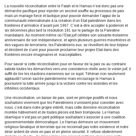
La nouvelle réconciliation entre le Fatah et le Hamas n’est donc pas une
démarche pacifique pour injecter un second souffle au processus de paix
mais un mariage forcé et tactique pour pouvoir demander l’appui de la
communauté internationale à la création d’un Etat palestinien dans les
frontières d’armistice d’avant juin 1967. C’est-à-dire accepter à posteriori et
six décennies plus tard la résolution 181 sur le partage de la Palestine
mandataire. Au moment même où l’Etat juif célèbre son soixante-troisième
anniversaire de son indépendance, et après plusieurs guerres meurtrières et
des vagues de terrorisme, les Palestiniens eux, se réveillent de leur torpeur
et décident de s’unir pour pouvoir proclamer leur propre Etat dans des
frontières encore imaginaires et inacceptables.
Pour savoir si cette réconciliation joue en faveur de la paix ou au contraire
sabote toutes les démarches vers une coexistence réelle avec le voisin juif, il
suffit de lire les réactions iraniennes sur ce sujet. Téhéran non seulement
applaudit l’union sacrée palestinienne mais encourage le Hamas à
poursuivre la lutte armée jusqu’à la victoire contre les sionistes et les
infidèles occidentaux.
Une réconciliation, un baiser de paix, sont en principe positifs et nous
souhaitons vivement que les Palestiniens s’unissent pour coexister avec
nous, c’est dans notre propre intérêt, mais cette dernière réconciliation
montée hâtivement et de toutes pièces est bien trompeuse. Le Hamas
islamique n’est pas un parti politique souhaitant s’associer à une coalition
gouvernementale démocratique. Le Hamas demeure un mouvement
religieux fanatique et terroriste qui ne reconnaît pas notre existence et notre
désir ardent de vivre en paix et en pleine sécurité. Il refuse obstinément