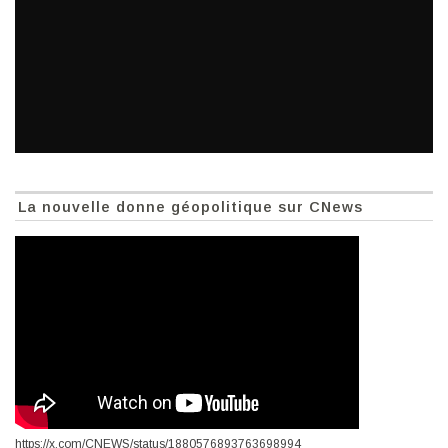
La nouvelle donne géopolitique sur CNews
https://x.com/CNEWS/status/1880576893763698994