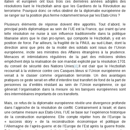
italien et européen ont tous trois ces dernières années adoptés des
résolutions liant le Hezbollah ainsi que les Gardiens de la Révolution au
terrorisme. Pourquoi donc ce refus obstiné de la diplomatie européenne de
se ranger sur la position plus ferme notamment tenue par les Etats-Unis ?
Plusieurs éléments de réponse doivent être apportés. Tout d’abord, le
principal poids diplomatique au sein de l’UE est la France, qui craint qu’une
telle résolution ne nuise à son influence traditionnelle dans la politique
libanaise alors que le clan pro-syrien, qui comporte le Hezbollah, y est en
position de force. Par ailleurs, la fragilité de la FINUL au sud-Liban, dont la
direction ainsi que près de la moitié des soldats sont issus de l’Union
européenne, incite ses ministres des Affaires étrangères à la prudence.
Menaces et intimidations régulières de la part des miliciens shiites
empêchent déjà la réalisation de son mandat explicité par la résolution 1701
du conseil de sécurité des Nations Unies
[4]
.Il est clair que le Hezbollah
recourrait à la violence contre ces Casques bleus si l’Union européenne en
venait à le classer comme organisation terroriste. Un des avantages
pratiques ce geste serait en effet d’interdire tout transfert de fond de la part de
personnes ou d’entités résidant au sein de l’Union européenne, ce qui
gênerait l’organisation dans la mesure où les banques européennes sont
des intermédiaires importants de ces transferts.
Mais, ce refus de la diplomatie européenne révèle une divergence profonde
dans l’approche de la résolution de conflit. Contrairement à Israël, et dans
une certaine mesure aux Etats-Unis, l’UE se base sur l’expérience historique
de la construction européenne. Elle compte répéter hors de l’Europe la
« success story » de la reconstruction économique et politique de
l’Allemagne de l’après-guerre et de l’Europe de l’Est après la guerre froide.