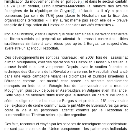
l’implication du mouvement shiite en politique
[2]
et dans le secteur caritatif.
Le 24 juillet dernier, Erato Kozakou-Marcoullis, la ministre des affaires
étrangères de la république de Chypre
[3]
, déclarait : « Il n’y a pas de
consensus [au sein de l’UE] pour placer le Hezbollah sur la liste des
organisations terroristes ». Il n’y aurait même pas selon elle de « preuve
tangible de l’implication du Hezbollah dans des activités terroristes ».
Ironie de l’histoire, c’est à Chypre que deux semaines auparavant était arrêté
un libano-suédois qui préparait un attentat à Limassol contre des cibles
israéliennes similaire à celui réussi peu après à Burgas. Le suspect s’est
avéré être un agent du Hezbollah.
Ces développements ne sont pas nouveaux : en 2008, lors de l’assassinat
d’Imad Moughnyeh, chef des opérations du Hezbollah, Hassan Nasrallah, a
accusé Israël et a juré vengeance. Depuis, avec le soutien financier et
technique des Gardiens de la Révolution iranienne, le Hezbollah s’est lancé
dans une vaste campagne visant les diplomates et touristes israéliens à
l’étranger, comme l’ont montré cette année les attentats partiellement
manqués en Inde et en Géorgie lors de l’anniversaire de la mort de
Moughnyeh, puis ceux déjoués en Azerbaïdjan, en Bulgarie et en Thaïlande.
Cette vague de violence shiite n’est que la dernière en date d’une longue
e
série : soulignons que l’attentat de Burgas s’est produit au 18
anniversaire
de l’explosion du centre communautaire juif AMIA de Buenos Aires qui avait
coûté la vie à 85 personnes, attentat commis par le Hezbollah et
commandité par Téhéran selon la justice argentine.
Ces faits, reconnus et étayés par les services de renseignement occidentaux,
ne sont pas inconnus de l’Union européenne : les parlements hollandais,