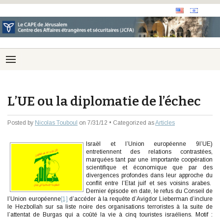
L’UE ou la diplomatie de l’échec
Posted by
Nicolas Touboul
on 7/31/12 • Categorized as
Articles
Israël et l’Union européenne 9l’UE)
entretiennent des relations contrastées,
marquées tant par une importante coopération
scientifique et économique que par des
divergences profondes dans leur approche du
conflit entre l’Etat juif et ses voisins arabes.
Dernier épisode en date, le refus du Conseil de
l’Union européenne
[1]
d’accéder à la requête d’Avigdor Lieberman d’inclure
le Hezbollah sur sa liste noire des organisations terroristes à la suite de
l’attentat de Burgas qui a coûté la vie à cinq touristes israéliens. Motif :