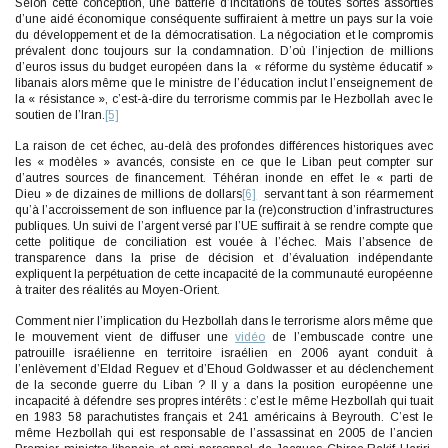
Selon cette conception, une batterie d’incitations de toutes sortes assorties
d’une aidé économique conséquente suffiraient à mettre un pays sur la voie
du développement et de la démocratisation. La négociation et le compromis
prévalent donc toujours sur la condamnation. D’où l’injection de millions
d’euros issus du budget européen dans la « réforme du système éducatif »
libanais alors même que le ministre de l’éducation inclut l’enseignement de
la « résistance », c’est-à-dire du terrorisme commis par le Hezbollah avec le
soutien de l’Iran.
[5]
La raison de cet échec, au-delà des profondes différences historiques avec
les « modèles » avancés, consiste en ce que le Liban peut compter sur
d’autres sources de financement. Téhéran inonde en effet le « parti de
Dieu » de dizaines de millions de dollars
[6]
servant tant à son réarmement
qu’à l’accroissement de son influence par la (re)construction d’infrastructures
publiques. Un suivi de l’argent versé par l’UE suffirait à se rendre compte que
cette politique de conciliation est vouée à l’échec. Mais l’absence de
transparence dans la prise de décision et d’évaluation indépendante
expliquent la perpétuation de cette incapacité de la communauté européenne
à traiter des réalités au Moyen-Orient.
Comment nier l’implication du Hezbollah dans le terrorisme alors même que
le mouvement vient de diffuser une
vidéo
de l’embuscade contre une
patrouille israélienne en territoire israélien en 2006 ayant conduit à
l’enlèvement d’Eldad Reguev et d’Ehoud Goldwasser et au déclenchement
de la seconde guerre du Liban ? Il y a dans la position européenne une
incapacité à défendre ses propres intérêts : c’est le même Hezbollah qui tuait
en 1983 58 parachutistes français et 241 américains à Beyrouth. C’est le
même Hezbollah qui est responsable de l’assassinat en 2005 de l’ancien