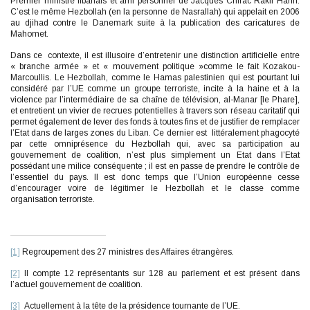
Premier ministre libanais et ami personnel de Jacques Chirac Rakif Hariri.
C’est le même Hezbollah (en la personne de Nasrallah) qui appelait en 2006
au djihad contre le Danemark suite à la publication des caricatures de
Mahomet.
Dans ce contexte, il est illusoire d’entretenir une distinction artificielle entre
« branche armée » et « mouvement politique »comme le fait Kozakou-
Marcoullis. Le Hezbollah, comme le Hamas palestinien qui est pourtant lui
considéré par l’UE comme un groupe terroriste, incite à la haine et à la
violence par l’intermédiaire de sa chaîne de télévision, al-Manar [le Phare],
et entretient un vivier de recrues potentielles à travers son réseau caritatif qui
permet également de lever des fonds à toutes fins et de justifier de remplacer
l’Etat dans de larges zones du Liban. Ce dernier est littéralement phagocyté
par cette omniprésence du Hezbollah qui, avec sa participation au
gouvernement de coalition, n’est plus simplement un Etat dans l’Etat
possédant une milice conséquente ; il est en passe de prendre le contrôle de
l’essentiel du pays. Il est donc temps que l’Union européenne cesse
d’encourager voire de légitimer le Hezbollah et le classe comme
organisation terroriste.
[1]
Regroupement des 27 ministres des Affaires étrangères.
[2]
Il compte 12 représentants sur 128 au parlement et est présent dans
l’actuel gouvernement de coalition.
[3]
Actuellement à la tête de la présidence tournante de l’UE.