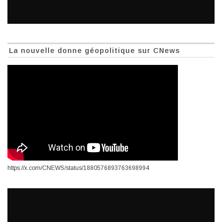
La nouvelle donne géopolitique sur CNews
https://x.com/CNEWS/status/1880576893763698994