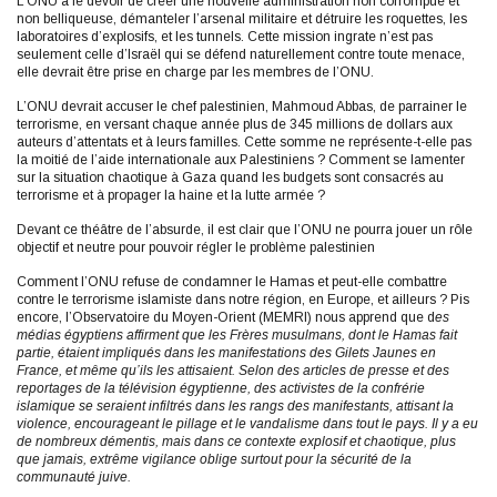
L’ONU a le devoir de créer une nouvelle administration non corrompue et
non belliqueuse, démanteler l’arsenal militaire et détruire les roquettes, les
laboratoires d’explosifs, et les tunnels. Cette mission ingrate n’est pas
seulement celle d’Israël qui se défend naturellement contre toute menace,
elle devrait être prise en charge par les membres de l’ONU.
L’ONU devrait accuser le chef palestinien, Mahmoud Abbas, de parrainer le
terrorisme, en versant chaque année plus de 345 millions de dollars aux
auteurs d’attentats et à leurs familles. Cette somme ne représente-t-elle pas
la moitié de l’aide internationale aux Palestiniens ? Comment se lamenter
sur la situation chaotique à Gaza quand les budgets sont consacrés au
terrorisme et à propager la haine et la lutte armée ?
Devant ce théâtre de l’absurde, il est clair que l’ONU ne pourra jouer un rôle
objectif et neutre pour pouvoir régler le problème palestinien
Comment l’ONU refuse de condamner le Hamas et peut-elle combattre
contre le terrorisme islamiste dans notre région, en Europe, et ailleurs ? Pis
encore, l’Observatoire du Moyen-Orient (MEMRI) nous apprend que d
es
médias égyptiens affirment que les Frères musulmans, dont le Hamas fait
partie, étaient impliqués dans les manifestations des Gilets Jaunes en
France, et même qu’ils les attisaient. Selon des articles de presse et des
reportages de la télévision égyptienne, des activistes de la confrérie
islamique se seraient infiltrés dans les rangs des manifestants, attisant la
violence, encourageant le pillage et le vandalisme dans tout le pays. Il y a eu
de nombreux démentis, mais dans ce contexte explosif et chaotique, plus
que jamais, extrême vigilance oblige surtout pour la sécurité de la
communauté juive.