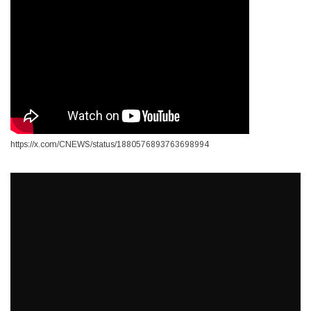
https://x.com/CNEWS/status/1880576893763698994