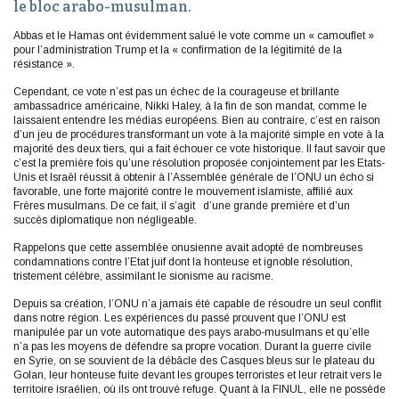
le bloc arabo-musulman.
Abbas et le Hamas ont évidemment salué le vote comme un « camouflet »
pour l’administration Trump et la « confirmation de la légitimité de la
résistance ».
Cependant, ce vote n’est pas un échec de la courageuse et brillante
ambassadrice américaine, Nikki Haley, à la fin de son mandat, comme le
laissaient entendre les médias européens. Bien au contraire, c’est en raison
d’un jeu de procédures transformant un vote à la majorité simple en vote à la
majorité des deux tiers, qui a fait échouer ce vote historique. Il faut savoir que
c’est la première fois qu’une résolution proposée conjointement par les Etats-
Unis et Israël réussit à obtenir à l’Assemblée générale de l’ONU un écho si
favorable, une forte majorité contre le mouvement islamiste, affilié aux
Frères musulmans. De ce fait, il s’agit d’une grande première et d’un
succès diplomatique non négligeable.
Rappelons que cette assemblée onusienne avait adopté de nombreuses
condamnations contre l’Etat juif dont la honteuse et ignoble résolution,
tristement célèbre, assimilant le sionisme au racisme.
Depuis sa création, l’ONU n’a jamais été capable de résoudre un seul conflit
dans notre région. Les expériences du passé prouvent que l’ONU est
manipulée par un vote automatique des pays arabo-musulmans et qu’elle
n’a pas les moyens de défendre sa propre vocation. Durant la guerre civile
en Syrie, on se souvient de la débâcle des Casques bleus sur le plateau du
Golan, leur honteuse fuite devant les groupes terroristes et leur retrait vers le
territoire israélien, où ils ont trouvé refuge. Quant à la FINUL, elle ne possède