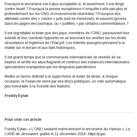
Pourquoi le terrorisme est-il plus acceptable si, et seulement, il est dirigé
contre Israël ? Pourquoi la presse européenne n’enquête-t-elle pas plus et
profondément sur les ONG et mouvements islamistes ? Pourquoi des
attentats contre des « colons » juifs sont-ils minimisés, et souvent ignorés
dans les pages des journaux, ou « justifiés » par certains commentateurs ?
Il est regrettable et triste que des pays, membres de l’ONU, poursuivent leur
activité et leur conduite hypocrite en se bouchant les oreilles sur les droits
sécuritaires et légitimes de l’Etat juif. Les intérêts aveugles prévalent à la
réalité sur le terrain et aux faits historiques.
Il est grand temps que la communauté internationale se réveille de sa
torpeur et arrête les abus flagrants et continus des instances internationales
spécialisées manipulées par les dirigeants palestiniens.
Mettre un terme définitif à la supercherie et éviter de briser, à chaque
occasion, le Palais de verre par des blocs politiques, un vote automatique
peu honorable à la Société des Nations.
Freddy Eytan
Pour citer cet article
Freddy Eytan, « L’ONU soutient indirectement le terrorisme du Hamas »,
Le
CAPE de Jérusalem
, publié le 11 décembre 2018: https://jcpa-