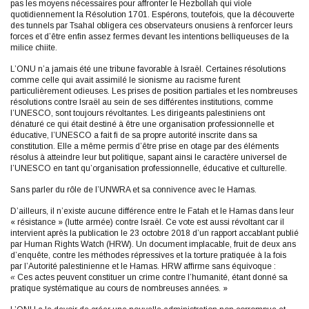
pas les moyens nécessaires pour affronter le Hezbollah qui viole
quotidiennement la Résolution 1701. Espérons, toutefois, que la découverte
des tunnels par Tsahal obligera ces observateurs onusiens à renforcer leurs
forces et d’être enfin assez fermes devant les intentions belliqueuses de la
milice chiite.
L’ONU n’a jamais été une tribune favorable à Israël. Certaines résolutions
comme celle qui avait assimilé le sionisme au racisme furent
particulièrement odieuses. Les prises de position partiales et les nombreuses
résolutions contre Israël au sein de ses différentes institutions, comme
l’UNESCO, sont toujours révoltantes. Les dirigeants palestiniens ont
dénaturé ce qui était destiné à être une organisation professionnelle et
éducative, l’UNESCO a fait fi de sa propre autorité inscrite dans sa
constitution. Elle a même permis d’être prise en otage par des éléments
résolus à atteindre leur but politique, sapant ainsi le caractère universel de
l’UNESCO en tant qu’organisation professionnelle, éducative et culturelle.
Sans parler du rôle de l’UNWRA et sa connivence avec le Hamas.
D’ailleurs, il n’existe aucune différence entre le Fatah et le Hamas dans leur
« résistance » (lutte armée) contre Israël. Ce vote est aussi révoltant car il
intervient après la publication le 23 octobre 2018 d’un rapport accablant publié
par Human Rights Watch (HRW). Un document implacable, fruit de deux ans
d’enquête, contre les méthodes répressives et la torture pratiquée à la fois
par l’Autorité palestinienne et le Hamas. HRW affirme sans équivoque :
«
Ces actes peuvent constituer un crime contre l’humanité, étant donné sa
pratique systématique au cours de nombreuses années. »