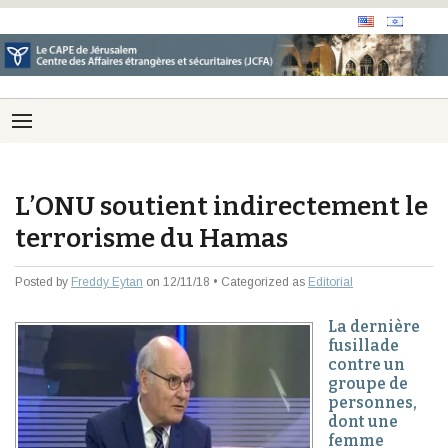
L’ONU soutient indirectement le
terrorisme du Hamas
Posted by
Freddy Eytan
on 12/11/18 • Categorized as
Editorial
La dernière
fusillade
contre un
groupe de
personnes,
dont une
femme