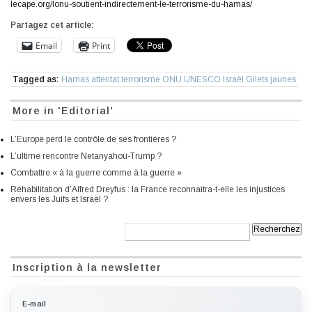
lecape.org/lonu-soutient-indirectement-le-terrorisme-du-hamas/
Partagez cet article:
Email
Print
Tagged as:
Hamas attentat terrorisme ONU UNESCO Israël Gilets jaunes
More in 'Editorial'
L’Europe perd le contrôle de ses frontières ?
L’ultime rencontre Netanyahou-Trump ?
Combattre « à la guerre comme à la guerre »
Réhabilitation d’Alfred Dreyfus : la France reconnaitra-t-elle les injustices
envers les Juifs et Israël ?
Recherche:
Inscription à la newsletter
E-mail