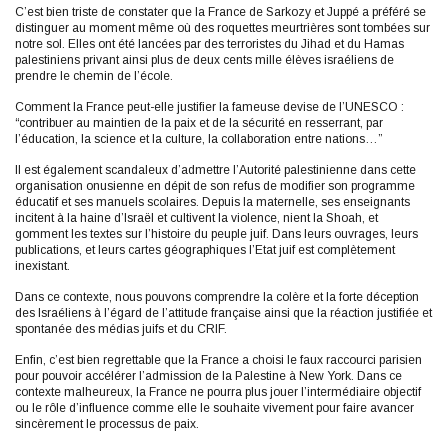
C’est bien triste de constater que la France de Sarkozy et Juppé a préféré se
distinguer au moment même où des roquettes meurtrières sont tombées sur
notre sol. Elles ont été lancées par des terroristes du Jihad et du Hamas
palestiniens privant ainsi plus de deux cents mille élèves israéliens de
prendre le chemin de l’école.
Comment la France peut-elle justifier la fameuse devise de l’UNESCO :
“contribuer au maintien de la paix et de la sécurité en resserrant, par
l’éducation, la science et la culture, la collaboration entre nations…”
Il est également scandaleux d’admettre l’Autorité palestinienne dans cette
organisation onusienne en dépit de son refus de modifier son programme
éducatif et ses manuels scolaires. Depuis la maternelle, ses enseignants
incitent à la haine d’Israël et cultivent la violence, nient la Shoah, et
gomment les textes sur l’histoire du peuple juif. Dans leurs ouvrages, leurs
publications, et leurs cartes géographiques l’Etat juif est complètement
inexistant.
Dans ce contexte, nous pouvons comprendre la colère et la forte déception
des Israéliens à l’égard de l’attitude française ainsi que la réaction justifiée et
spontanée des médias juifs et du CRIF.
Enfin, c’est bien regrettable que la France a choisi le faux raccourci parisien
pour pouvoir accélérer l’admission de la Palestine à New York. Dans ce
contexte malheureux, la France ne pourra plus jouer l’intermédiaire objectif
ou le rôle d’influence comme elle le souhaite vivement pour faire avancer
sincèrement le processus de paix.