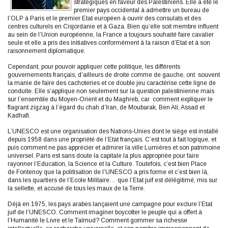
stratégiques en faveur des Palestiniens. Elle a été le
premier pays occidental à admettre un bureau de
l’OLP à Paris et le premier Etat européen à ouvrir des consulats et des
centres culturels en Cisjordanie et à Gaza. Bien qu’elle soit membre influent
au sein de l’Union européenne, la France a toujours souhaité faire cavalier
seule et elle a pris des initiatives conformément à la raison d’Etat et à son
raisonnement diplomatique.
Cependant, pour pouvoir appliquer cette politique, les différents
gouvernements français, d’ailleurs de droite comme de gauche, ont souvent
la manie de faire des cachoteries et ce double jeu caractérise cette ligne de
conduite. Elle s’applique non seulement sur la question palestinienne mais
sur l’ensemble du Moyen-Orient et du Maghreb, car comment expliquer le
flagrant zigzag à l’égard du chah d’Iran, de Moubarak, Ben Ali, Assad et
Kadhafi.
L’UNESCO est une organisation des Nations-Unies dont le siège est installé
depuis 1958 dans une propriété de l’Etat français. C’est tout à fait logique, et
puis comment ne pas apprécier et admirer la ville Lumières et son patrimoine
universel. Paris est sans doute la capitale la plus appropriée pour faire
rayonner l’Education, la Science et la Culture. Toutefois, c’est bien Place
de Fontenoy que la politisation de l’UNESCO a pris forme et c’est bien là,
dans les quartiers de l’Ecole Militaire… que l’Etat juif est délégitimé, mis sur
la sellette, et accusé de tous les maux de la Terre.
Déjà en 1975, les pays arabes lançaient une campagne pour exclure l’Etat
juif de l’UNESCO. Comment imaginer boycotter le peuple qui a offert à
l’Humanité le Livre et le Talmud? Comment gommer sa richesse