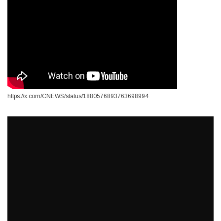
https://x.com/CNEWS/status/1880576893763698994