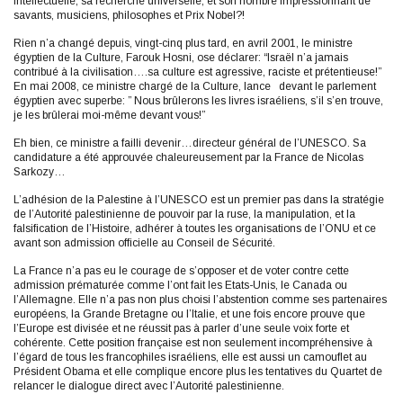
intellectuelle, sa recherche universelle, et son nombre impressionnant de
savants, musiciens, philosophes et Prix Nobel?!
Rien n’a changé depuis, vingt-cinq plus tard, en avril 2001, le ministre
égyptien de la Culture, Farouk Hosni, ose déclarer: “Israël n’a jamais
contribué à la civilisation….sa culture est agressive, raciste et prétentieuse!”
En mai 2008, ce ministre chargé de la Culture, lance devant le parlement
égyptien avec superbe: ” Nous brûlerons les livres israéliens, s’il s’en trouve,
je les brûlerai moi-même devant vous!”
Eh bien, ce ministre a failli devenir…directeur général de l’UNESCO. Sa
candidature a été approuvée chaleureusement par la France de Nicolas
Sarkozy…
L’adhésion de la Palestine à l’UNESCO est un premier pas dans la stratégie
de l’Autorité palestinienne de pouvoir par la ruse, la manipulation, et la
falsification de l’Histoire, adhérer à toutes les organisations de l’ONU et ce
avant son admission officielle au Conseil de Sécurité.
La France n’a pas eu le courage de s’opposer et de voter contre cette
admission prématurée comme l’ont fait les Etats-Unis, le Canada ou
l’Allemagne. Elle n’a pas non plus choisi l’abstention comme ses partenaires
européens, la Grande Bretagne ou l’Italie, et une fois encore prouve que
l’Europe est divisée et ne réussit pas à parler d’une seule voix forte et
cohérente. Cette position française est non seulement incompréhensive à
l’égard de tous les francophiles israéliens, elle est aussi un camouflet au
Président Obama et elle complique encore plus les tentatives du Quartet de
relancer le dialogue direct avec l’Autorité palestinienne.