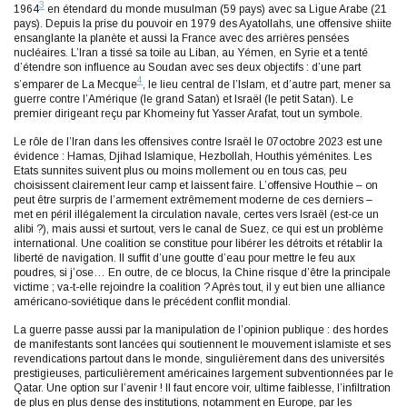
3
1964
en étendard du monde musulman (59 pays) avec sa Ligue Arabe (21
pays). Depuis la prise du pouvoir en 1979 des Ayatollahs, une offensive shiite
ensanglante la planète et aussi la France avec des arrières pensées
nucléaires. L’Iran a tissé sa toile au Liban, au Yémen, en Syrie et a tenté
d’étendre son influence au Soudan avec ses deux objectifs : d’une part
4
s’emparer de La Mecque
, le lieu central de l’Islam, et d’autre part, mener sa
guerre contre l’Amérique (le grand Satan) et Israël (le petit Satan). Le
premier dirigeant reçu par Khomeiny fut Yasser Arafat, tout un symbole.
Le rôle de l’Iran dans les offensives contre Israël le 07octobre 2023 est une
évidence : Hamas, Djihad Islamique, Hezbollah, Houthis yéménites. Les
Etats sunnites suivent plus ou moins mollement ou en tous cas, peu
choisissent clairement leur camp et laissent faire. L’offensive Houthie – on
peut être surpris de l’armement extrêmement moderne de ces derniers –
met en péril illégalement la circulation navale, certes vers Israël (est-ce un
alibi ?), mais aussi et surtout, vers le canal de Suez, ce qui est un problème
international. Une coalition se constitue pour libérer les détroits et rétablir la
liberté de navigation. Il suffit d’une goutte d’eau pour mettre le feu aux
poudres, si j’ose… En outre, de ce blocus, la Chine risque d’être la principale
victime ; va-t-elle rejoindre la coalition ? Après tout, il y eut bien une alliance
américano-soviétique dans le précédent conflit mondial.
La guerre passe aussi par la manipulation de l’opinion publique : des hordes
de manifestants sont lancées qui soutiennent le mouvement islamiste et ses
revendications partout dans le monde, singulièrement dans des universités
prestigieuses, particulièrement américaines largement subventionnées par le
Qatar. Une option sur l’avenir ! Il faut encore voir, ultime faiblesse, l’infiltration
de plus en plus dense des institutions, notamment en Europe, par les