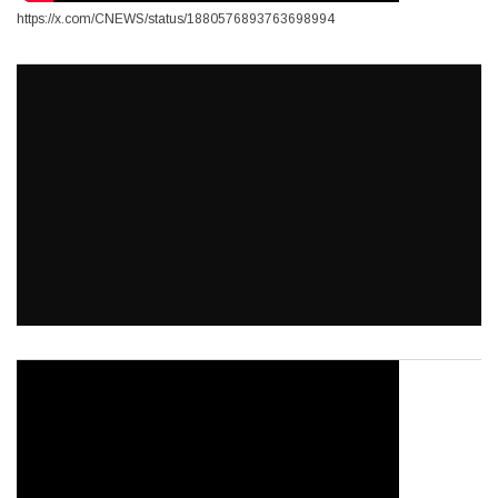
https://x.com/CNEWS/status/1880576893763698994