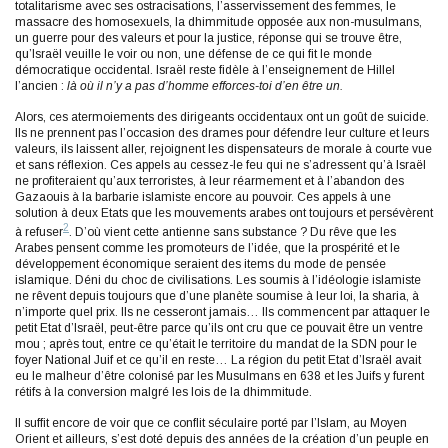
totalitarisme avec ses ostracisations, l’asservissement des femmes, le
massacre des homosexuels, la dhimmitude opposée aux non-musulmans,
un guerre pour des valeurs et pour la justice, réponse qui se trouve être,
qu’Israël veuille le voir ou non, une défense de ce qui fit le monde
démocratique occidental. Israël reste fidèle à l’enseignement de Hillel
l’ancien :
là où il n’y a pas d’homme efforces-toi d’en être un.
Alors, ces atermoiements des dirigeants occidentaux ont un goût de suicide.
Ils ne prennent pas l’occasion des drames pour défendre leur culture et leurs
valeurs, ils laissent aller, rejoignent les dispensateurs de morale à courte vue
et sans réflexion. Ces appels au cessez-le feu qui ne s’adressent qu’à Israël
ne profiteraient qu’aux terroristes, à leur réarmement et à l’abandon des
Gazaouis à la barbarie islamiste encore au pouvoir. Ces appels à une
solution à deux Etats que les mouvements arabes ont toujours et persévèrent
2
à refuser
. D’où vient cette antienne sans substance ? Du rêve que les
Arabes pensent comme les promoteurs de l’idée, que la prospérité et le
développement économique seraient des items du mode de pensée
islamique. Déni du choc de civilisations. Les soumis à l’idéologie islamiste
ne rêvent depuis toujours que d’une planète soumise à leur loi, la sharia, à
n’importe quel prix. Ils ne cesseront jamais… Ils commencent par attaquer le
petit Etat d’Israël, peut-être parce qu’ils ont cru que ce pouvait être un ventre
mou ; après tout, entre ce qu’était le territoire du mandat de la SDN pour le
foyer National Juif et ce qu’il en reste… La région du petit Etat d’Israël avait
eu le malheur d’être colonisé par les Musulmans en 638 et les Juifs y furent
rétifs à la conversion malgré les lois de la dhimmitude.
Il suffit encore de voir que ce conflit séculaire porté par l’Islam, au Moyen
Orient et ailleurs, s’est doté depuis des années de la création d’un peuple en