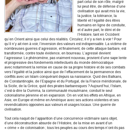
part celui de son rôle, malgré
lui peut être, de défense d’une
civilisation qui avait mis la vie,
la justice, la tolérance, la
liberté et l’égalité des êtres
humains en ligne de conduite,
et d’autre part, le déni et de
l’Histoire, tant en Occident
qu’en Orient ainsi que celui des réalités. Circulez, il n’y a rien à voir ! Pour
qu’il n’y ait rien à voir, l’inversion des valeurs est indispensable. La victime de
nombreuses guerres d’agression, et finalement, de cette attaque barbare, est
transformée, contre toute évidence, en bourreau. L’agressé devient
l’agresseur. Le phénomène, pas vraiment nouveau, provient d’une sape lente
et progressive des fondements intellectuels du monde démocratique
avec notamment la remise en cause de sa propre histoire et de ses combats
vers l’égalité et la justice ainsi que de l’effacement de la permanence des
conflits avec un Islam conquérant depuis sa naissance. Quid des Balkans,
de Constantinople, de l’Espagne et du Portugal, de la France méridionale, de
la Sicile, de la Grèce, quid des pirates barbaresques ? Aujourd’hui, l’Islam,
c’est-à-dire la Oumma, la communauté musulmane, conduit le seul
colonialisme pérenne et en expansion. On en voit les effets en Afrique, en
Asie, en Europe et même en Amérique avec ses actions violentes et ses
revendications opposées aux valeurs et usages locaux. Une guerre de
civilisation.
Tout cela naquit de l’apparition d’une concurrence victimaire sans objet,
d’une déconstruction absurde de l’Histoire, de la mise en avant d’un
« crime » de colonisation ; tous les peuples au cours des temps n’ont-ils pas