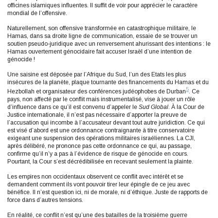
officines islamiques influentes. Il suffit de voir pour apprécier le caractère
mondial de l’offensive.
Naturellement, son offensive transformée en catastrophique militaire, le
Hamas, dans sa droite ligne de communication, essaie de se trouver un
soutien pseudo-juridique avec un renversement ahurissant des intentions : le
Hamas ouvertement génocidaire fait accuser Israël d’une intention de
génocide !
Une saisine est déposée par l’Afrique du Sud, l’un des Etats les plus
insécures de la planète, plaque tournante des financements du Hamas et du
5
Hezbollah et organisateur des conférences judéophobes de Durban
. Ce
pays, non affecté par le conflit mais instrumentalisé, vise à jouer un rôle
d’influence dans ce qu’il est convenu d’appeler le
Sud Global
. À la Cour de
Justice internationale, il n’est pas nécessaire d’apporter la preuve de
l’accusation qui incombe à l’accusateur devant tout autre juridiction. Ce qui
est visé d’abord est une ordonnance contraignante à titre conservatoire
exigeant une suspension des opérations militaires israéliennes. La CJI,
après délibéré, ne prononce pas cette ordonnance ce qui, au passage,
confirme qu’il n’y a pas à l’évidence de risque de génocide en cours.
Pourtant, la Cour s’est décrédibilisée en recevant seulement la plainte.
Les empires non occidentaux observent ce conflit avec intérêt et se
demandent comment ils vont pouvoir tirer leur épingle de ce jeu avec
bénéfice. Il n’est question ici, ni de morale, ni d’éthique. Juste de rapports de
force dans d’autres tensions.
En réalité, ce conflit n’est qu’une des batailles de la troisième guerre