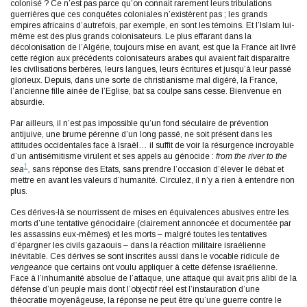
colonisé ? Ce n’est pas parce qu’on connait rarement leurs tribulations
guerrières que ces conquêtes coloniales n’existèrent pas ; les grands
empires africains d’autrefois, par exemple, en sont les témoins. Et l’Islam lui-
même est des plus grands colonisateurs. Le plus effarant dans la
décolonisation de l’Algérie, toujours mise en avant, est que la France ait livré
cette région aux précédents colonisateurs arabes qui avaient fait disparaitre
les civilisations berbères, leurs langues, leurs écritures et jusqu’à leur passé
glorieux. Depuis, dans une sorte de christianisme mal digéré, la France,
l’ancienne fille ainée de l’Eglise, bat sa coulpe sans cesse. Bienvenue en
absurdie.
Par ailleurs, il n’est pas impossible qu’un fond séculaire de prévention
antijuive, une brume pérenne d’un long passé, ne soit présent dans les
attitudes occidentales face à Israël… il suffit de voir la résurgence incroyable
d’un antisémitisme virulent et ses appels au génocide :
from the river to the
1
sea
,
sans réponse des Etats, sans prendre l’occasion d’élever le débat et
mettre en avant les valeurs d’humanité. Circulez, il n’y a rien à entendre non
plus.
Ces dérives-là se nourrissent de mises en équivalences abusives entre les
morts d’une tentative génocidaire (clairement annoncée et documentée par
les assassins eux-mêmes) et les morts – malgré toutes les tentatives
d’épargner les civils gazaouis – dans la réaction militaire israélienne
inévitable. Ces dérives se sont inscrites aussi dans le vocable ridicule de
vengeance
que certains ont voulu appliquer à cette défense israélienne.
Face à l’inhumanité absolue de l’attaque, une attaque qui avait pris alibi de la
défense d’un peuple mais dont l’objectif réel est l’instauration d’une
théocratie moyenâgeuse, la réponse ne peut être qu’une guerre contre le