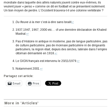
mondiale dans laquelle des alliés naturels jouent contre eux-mêmes, ils
veulent jouer « perso » comme on dit en football et se présentent isolément.
Un bon moyen de perdre. L’Occident trouvera-t-il une colonne vertébrale ?
Du fleuve à la mer
c’est-à-dire sans Israël
↩︎
1937,1947, 1967, 2000 etc… cf une dernière déclaration de Khaled
Mashal.
↩︎
Pas d’Histoire ni antique ni moderne, pas de langue particulière, pas
de culture particulière, pas de monnaie particulière ni de dirigeants
particuliers, la région était, depuis des siècles, latérale dans l’empire
ottoman démantelé en 1918.
↩︎
Le GIGN français est intervenu le 20/11/1979.
↩︎
Notamment 2001.
↩︎
Partagez cet article:
Email
Print
More in 'Articles'