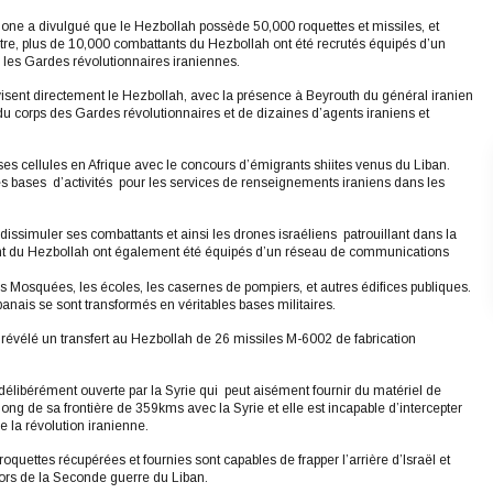
one a divulgué que le Hezbollah possède 50,000 roquettes et missiles, et
, plus de 10,000 combattants du Hezbollah ont été recrutés équipés d’un
r les Gardes révolutionnaires iraniennes.
rvisent directement le Hezbollah, avec la présence à Beyrouth du général iranien
orps des Gardes révolutionnaires et de dizaines d’agents iraniens et
s cellules en Afrique avec le concours d’émigrants shiites venus du Liban.
 des bases d’activités pour les services de renseignements iraniens dans les
issimuler ses combattants et ainsi les drones israéliens patrouillant dans la
nt du Hezbollah ont également été équipés d’un réseau de communications
s Mosquées, les écoles, les casernes de pompiers, et autres édifices publiques.
anais se sont transformés en véritables bases militaires.
révélé un transfert au Hezbollah de 26 missiles M-6002 de fabrication
t délibérément ouverte par la Syrie qui peut aisément fournir du matériel de
ng de sa frontière de 359kms avec la Syrie et elle est incapable d’intercepter
la révolution iranienne.
roquettes récupérées et fournies sont capables de frapper l’arrière d’Israël et
ors de la Seconde guerre du Liban.