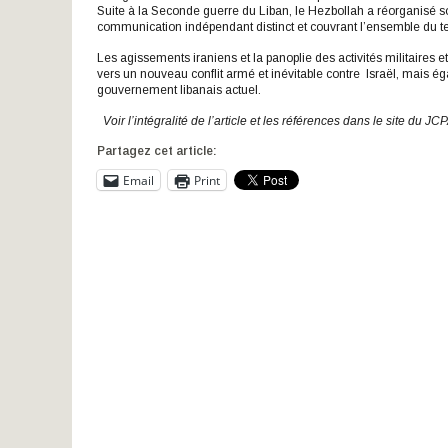
Suite à la Seconde guerre du Liban, le Hezbollah a réorganisé
communication indépendant distinct et couvrant l’ensemble du terr
Les agissements iraniens et la panoplie des activités militaires
vers un nouveau conflit armé et inévitable contre Israël, mais 
gouvernement libanais actuel.
Voir l’intégralité de l’article et les références dans le site d
Partagez cet article:
Email
Print