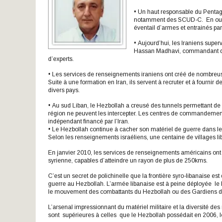
• Un haut responsable du Pentag
notamment des SCUD-C. En outre
éventail d’armes et entrainés pa
• Aujourd’hui, les Iraniens supe
Hassan Madhavi, commandant du c
d’experts.
• Les services de renseignements iraniens ont créé de nombreuse
Suite à une formation en Iran, ils servent à recruter et à fournir
divers pays.
• Au sud Liban, le Hezbollah a creusé des tunnels permettant de d
région ne peuvent les intercepter. Les centres de commandeme
indépendant financé par l’Iran.
• Le Hezbollah continue à cacher son matériel de guerre dans le
Selon les renseignements israéliens, une centaine de villages lib
En janvier 2010, les services de renseignements américains ont 
syrienne, capables d’atteindre un rayon de plus de 250kms.
C’est un secret de polichinelle que la frontière syro-libanaise es
guerre au Hezbollah. L’armée libanaise est à peine déployée le lo
le mouvement des combattants du Hezbollah ou des Gardiens de 
L’arsenal impressionnant du matériel militaire et la diversité des 
sont supérieures à celles que le Hezbollah possédait en 2006, l