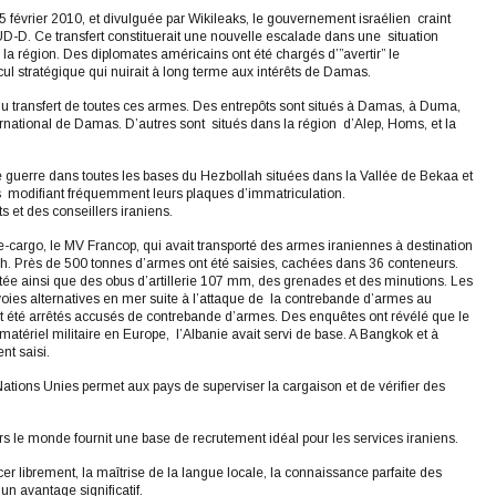
février 2010, et divulguée par Wikileaks, le gouvernement israélien craint
D-D. Ce transfert constituerait une nouvelle escalade dans une situation
e la région. Des diplomates américains ont été chargés d’”avertir” le
l stratégique qui nuirait à long terme aux intérêts de Damas.
 du transfert de toutes ces armes. Des entrepôts sont situés à Damas, à Duma,
nternational de Damas. D’autres sont situés dans la région d’Alep, Homs, et la
e guerre dans toutes les bases du Hezbollah situées dans la Vallée de Bekaa et
ns modifiant fréquemment leurs plaques d’immatriculation.
s et des conseillers iraniens.
-cargo, le MV Francop, qui avait transporté des armes iraniennes à destination
kieh. Près de 500 tonnes d’armes ont été saisies, cachées dans 36 conteneurs.
e ainsi que des obus d’artillerie 107 mm, des grenades et des minutions. Les
 voies alternatives en mer suite à l’attaque de la contrebande d’armes au
nt été arrêtés accusés de contrebande d’armes. Des enquêtes ont révélé que le
 matériel militaire en Europe, l’Albanie avait servi de base. A Bangkok et à
nt saisi.
tions Unies permet aux pays de superviser la cargaison et de vérifier des
rs le monde fournit une base de recrutement idéal pour les services iraniens.
acer librement, la maîtrise de la langue locale, la connaissance parfaite des
un avantage significatif.