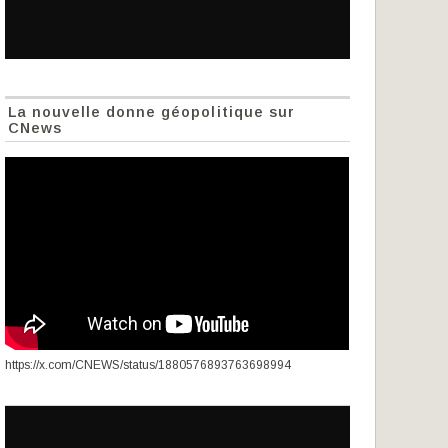
La nouvelle donne géopolitique sur
CNews
https://x.com/CNEWS/status/1880576893763698994