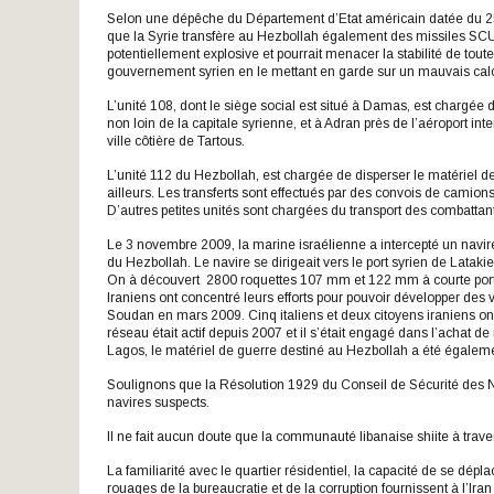
Selon une dépêche du Département d’Etat américain datée du 25 
que la Syrie transfère au Hezbollah également des missiles SCU
potentiellement explosive et pourrait menacer la stabilité de tout
gouvernement syrien en le mettant en garde sur un mauvais calcu
L’unité 108, dont le siège social est situé à Damas, est chargée
non loin de la capitale syrienne, et à Adran près de l’aéroport i
ville côtière de Tartous.
L’unité 112 du Hezbollah, est chargée de disperser le matériel d
ailleurs. Les transferts sont effectués par des convois de camio
D’autres petites unités sont chargées du transport des combattant
Le 3 novembre 2009, la marine israélienne a intercepté un navire
du Hezbollah. Le navire se dirigeait vers le port syrien de Lata
On à découvert 2800 roquettes 107 mm et 122 mm à courte porté
Iraniens ont concentré leurs efforts pour pouvoir développer des
Soudan en mars 2009. Cinq italiens et deux citoyens iraniens o
réseau était actif depuis 2007 et il s’était engagé dans l’achat de
Lagos, le matériel de guerre destiné au Hezbollah a été égaleme
Soulignons que la Résolution 1929 du Conseil de Sécurité des Na
navires suspects.
Il ne fait aucun doute que la communauté libanaise shiite à trave
La familiarité avec le quartier résidentiel, la capacité de se dépl
rouages de la bureaucratie et de la corruption fournissent à l’Iran 