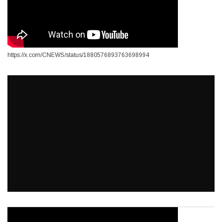
https://x.com/CNEWS/status/1880576893763698994