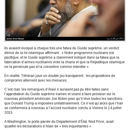
Ils avaient évoqué à chaque fois une fatwa du Guide suprême, un verdict
dérivé de la loi islamique affirmant : « Notre programme nucléaire est
pacifique, et le Guide suprême a clairement indiqué dans sa fatwa que la
fabrication d’armes nucléaires viole la charia et que la République islamique
ne la persécute pas et la considère comme interdite ».
En réalité, Téhéran joue un double jeu transparent : les propositions de
compromis alternent avec les menaces.
C’est clair, les remarques d’Alavi n’auraient pas pu être faites sans
l’approbation du Guide suprême iranien et visent à faire pression sur le
nouveau président américain Joe Biden pour qu’il lève toutes les sanctions
que Donald Trump a imposées unilatéralement. Ce n’est qu’alors que l’Iran
se conformera à nouveau à l’accord nucléaire conclu à Vienne le 14 juillet
2015.
A Washington, le porte-parole du Département d’État, Ned Price, avait
qualifié les déclarations d’Alavi de « très inquiétantes ».