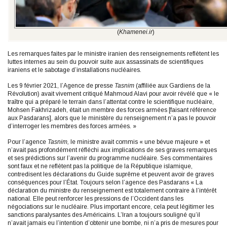
(
Khamenei.ir
)
Les remarques faites par le ministre iranien des renseignements reflètent les
luttes internes au sein du pouvoir suite aux assassinats de scientifiques
iraniens et le sabotage d’installations nucléaires.
Les 9 février 2021, l’Agence de presse
Tasnim
(affiliée aux Gardiens de la
Révolution) avait vivement critiqué Mahmoud Alavi pour avoir révélé que « le
traître qui a préparé le terrain dans l’attentat contre le scientifique nucléaire,
Mohsen Fakhrizadeh, était un membre des forces armées [faisant référence
aux Pasdarans], alors que le ministère du renseignement n’a pas le pouvoir
d’interroger les membres des forces armées. »
Pour l’agence
Tasnim,
le ministre avait commis « une bévue majeure » et
n’avait pas profondément réfléchi aux implications de ses graves remarques
et ses prédictions sur l’avenir du programme nucléaire. Ses commentaires
sont faux et ne reflètent pas la politique de la République islamique,
contredisent les déclarations du Guide suprême et peuvent avoir de graves
conséquences pour l’État. Toujours selon l’agence des Pasdarans « La
déclaration du ministre du renseignement est totalement contraire à l’intérêt
national. Elle peut renforcer les pressions de l’Occident dans les
négociations sur le nucléaire. Plus important encore, cela peut légitimer les
sanctions paralysantes des Américains. L’Iran a toujours souligné qu’il
n’avait jamais eu l’intention d’obtenir une bombe, ni n’a pris de mesures pour