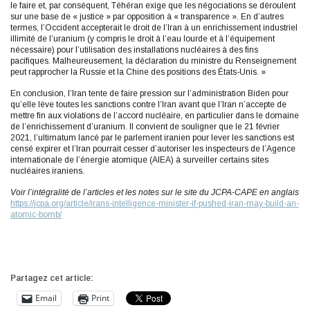
le faire et, par conséquent, Téhéran exige que les négociations se déroulent
sur une base de « justice » par opposition à « transparence ». En d’autres
termes, l’Occident accepterait le droit de l’Iran à un enrichissement industriel
illimité de l’uranium (y compris le droit à l’eau lourde et à l’équipement
nécessaire) pour l’utilisation des installations nucléaires à des fins
pacifiques. Malheureusement, la déclaration du ministre du Renseignement
peut rapprocher la Russie et la Chine des positions des États-Unis. »
En conclusion, l’Iran tente de faire pression sur l’administration Biden pour
qu’elle lève toutes les sanctions contre l’Iran avant que l’Iran n’accepte de
mettre fin aux violations de l’accord nucléaire, en particulier dans le domaine
de l’enrichissement d’uranium. Il convient de souligner que le 21 février
2021, l’ultimatum lancé par le parlement iranien pour lever les sanctions est
censé expirer et l’Iran pourrait cesser d’autoriser les inspecteurs de l’Agence
internationale de l’énergie atomique (AIEA) à surveiller certains sites
nucléaires iraniens.
Voir l’intégralité de l’articles et les notes sur le site du JCPA-CAPE en anglais
https://jcpa.org/article/irans-intelligence-minister-if-pushed-iran-may-build-an-
atomic-bomb/
Partagez cet article:
Email
Print