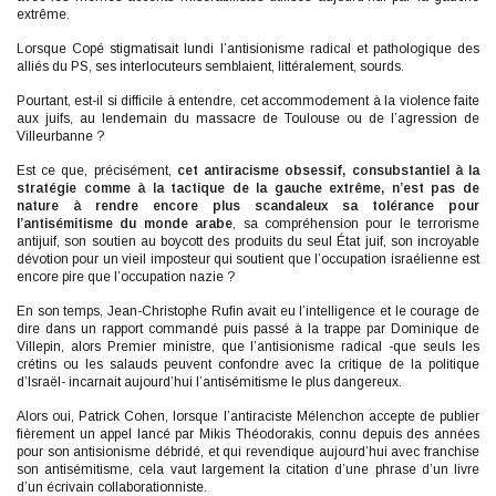
extrême.
Lorsque Copé stigmatisait lundi l’antisionisme radical et pathologique des
alliés du PS, ses interlocuteurs semblaient, littéralement, sourds.
Pourtant, est-il si difficile à entendre, cet accommodement à la violence faite
aux juifs, au lendemain du massacre de Toulouse ou de l’agression de
Villeurbanne ?
Est ce que, précisément,
cet antiracisme obsessif, consubstantiel à la
stratégie comme à la tactique de la gauche extrême, n’est pas de
nature à rendre encore plus scandaleux sa tolérance pour
l’antisémitisme du monde arabe
, sa compréhension pour le terrorisme
antijuif, son soutien au boycott des produits du seul État juif, son incroyable
dévotion pour un vieil imposteur qui soutient que l’occupation israélienne est
encore pire que l’occupation nazie ?
En son temps, Jean-Christophe Rufin avait eu l’intelligence et le courage de
dire dans un rapport commandé puis passé à la trappe par Dominique de
Villepin, alors Premier ministre, que l’antisionisme radical -que seuls les
crétins ou les salauds peuvent confondre avec la critique de la politique
d’Israël- incarnait aujourd’hui l’antisémitisme le plus dangereux.
Alors oui, Patrick Cohen, lorsque l’antiraciste Mélenchon accepte de publier
fièrement un appel lancé par Mikis Théodorakis, connu depuis des années
pour son antisionisme débridé, et qui revendique aujourd’hui avec franchise
son antisémitisme, cela vaut largement la citation d’une phrase d’un livre
d’un écrivain collaborationniste.