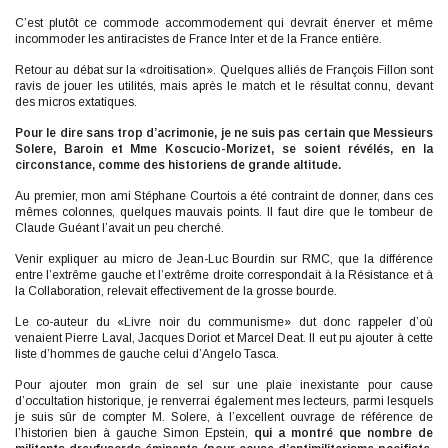
C’est plutôt ce commode accommodement qui devrait énerver et même
incommoder les antiracistes de France Inter et de la France entière.
Retour au débat sur la «droitisation». Quelques alliés de François Fillon sont
ravis de jouer les utilités, mais après le match et le résultat connu, devant
des micros extatiques.
Pour le dire sans trop d’acrimonie, je ne suis pas certain que Messieurs
Solere, Baroin et Mme Koscucio-Morizet, se soient révélés, en la
circonstance, comme des historiens de grande altitude.
Au premier, mon ami Stéphane Courtois a été contraint de donner, dans ces
mêmes colonnes, quelques mauvais points. Il faut dire que le tombeur de
Claude Guéant l’avait un peu cherché.
Venir expliquer au micro de Jean-Luc Bourdin sur RMC, que la différence
entre l’extrême gauche et l’extrême droite correspondait à la Résistance et à
la Collaboration, relevait effectivement de la grosse bourde.
Le co-auteur du «Livre noir du communisme» dut donc rappeler d’où
venaient Pierre Laval, Jacques Doriot et Marcel Deat. Il eut pu ajouter à cette
liste d’hommes de gauche celui d’Angelo Tasca.
Pour ajouter mon grain de sel sur une plaie inexistante pour cause
d’occultation historique, je renverrai également mes lecteurs, parmi lesquels
je suis sûr de compter M. Solere, à l’excellent ouvrage de référence de
l’historien bien à gauche Simon Epstein,
qui a montré que nombre de