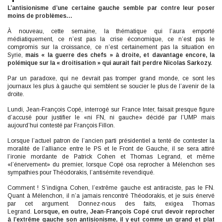
L’antisionisme d’une certaine gauche semble par contre leur poser
moins de problèmes…
À nouveau, cette semaine, la thématique qui l’aura emporté
médiatiquement, ce n’est pas la crise économique, ce n’est pas le
compromis sur la croissance, ce n’est certainement pas la situation en
Syrie,
mais « la guerre des chefs » à droite, et davantage encore, la
polémique sur la « droitisation » qui aurait fait perdre Nicolas Sarkozy.
Par un paradoxe, qui ne devrait pas tromper grand monde, ce sont les
journaux les plus à gauche qui semblent se soucier le plus de l’avenir de la
droite.
Lundi, Jean-François Copé, interrogé sur France Inter, faisait presque figure
d’accusé pour justifier le «ni FN, ni gauche» décidé par l’UMP mais
aujourd’hui contesté par François Fillon.
Lorsque l’actuel patron de l’ancien parti présidentiel a tenté de contester la
moralité de l’alliance entre le PS et le Front de Gauche, il se sera attiré
l’ironie mordante de Patrick Cohen et Thomas Legrand, et même
«l’énervement» du premier, lorsque Copé osa reprocher à Mélenchon ses
sympathies pour Théodorakis, l’antisémite revendiqué.
Comment ! S’indigna Cohen, l’extrême gauche est antiraciste, pas le FN.
Quant à Mélenchon, il n’a jamais rencontré Théodorakis, et je suis énervé
par cet argument. Donnez-nous des faits, exigea Thomas
Legrand.
Lorsque, en outre, Jean-François Copé crut devoir reprocher
à l’extrême gauche son antisionisme, il y eut comme un grand et plat