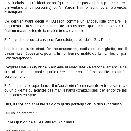
devoir choisir le président sortant (qui ne semble pas vouloir appliquer le droit
d’inventaire à sa personne) et M. Baroin harmonisent leurs références
historiques.
Ce dernier ayant décrit M. Buisson comme un antigaulliste primaire, je
rappellerai à nos deux historiens de circonstance, que Charles De Gaulle
était un maurrassien de formation très convenable.
Enfin, quelques questions, pour l’anecdote, autour de la Gay Pride.
Les homosexuels étant, fort heureusement, sortis de leur ghetto,
est-il
désormais nécessaire, pour affirmer leur normalité de la manifester par
l’extravagance ?
L’expression « Gay Pride » est-elle si adéquate
? Personnellement, je ne
tire ni honte ni vanité particulière de mon hétérosexualité assumée
sereinement.
Enfin, quitte à occuper la rue, il m’aurait été réconfortant de voir, ne serait-ce
qu’un dixième du nombre des manifestants comptabilisés, défiler contre les
massacres en Syrie.
Hier, 83 Syriens sont morts alors qu’ils participaient à des funérailles.
Qui va les enterrer ?
Libre Opinion de Gilles-William Goldnadel