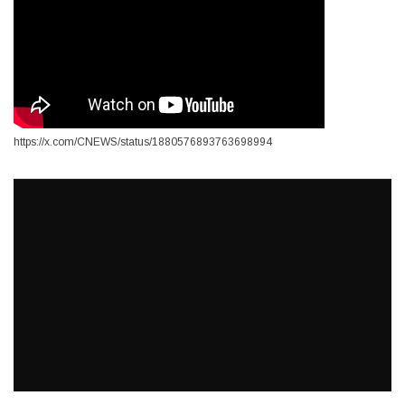
https://x.com/CNEWS/status/1880576893763698994