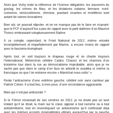
Alors que Vichy reste la référence de l’horreur obligatoire, les souvenirs du
goulag, les crimes de Mao, et les dictatures cubaine, birmane, nord-
coréenne, vénézuélienne, chinoise, pourtant vivantes et mortifères sont
autant de vaines évocations.
Bien sûr, on pourrait objecter -et on ne manque pas de le faire en ricanant-
que le PCF d’aujourd’hui a peu de rapport avec le parti stalinien d’un Maurice
Thorez embrassant voluptueusement Staline.
À ce compte, cependant, le Front National de 2012, même relooké
incomplètement et imparfaitement par Marine, a encore moins de rapport
avec le fascisme triomphant.
Après tout, on sort toujours le drapeau rouge et on chante toujours
l’International, Mélenchon célèbre Castro, Chavez et les charmes d’un
troisième tour dans la rue au démocratisme improbable, alors que je ne
sache pas que dans le camp d’en face on arborât le svastika ni même la
francisque ou que l’on entonne encore « Maréchal nous voilà ! ».
Reste l’antiracisme d’une extrême gauche, célébré non sans candeur par
Patrick Cohen. Il a tout lieu, à mes yeux, d’une circonstance aggravante.
Mais qui n’est pas antiraciste ?
Si le Führer renaissait de ses cendres en 2012, je ne doute pas un seul
instant qu’il se dirait, la main sur le cœur, opposé à tout racisme ou à tout
antisémitisme, tout en revendiquant un antisionisme qu’il confessait déjà
avec les mêmes accents misérabilistes utilisés aujourd’hui par la gauche