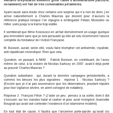
militants dreyfusards éminents (pour cause d’antimilitarisme pacifiste,
notamment) ont fait de très convenables pétainistes.
Ayant causé sans doute chez certains une surprise qui n’a rien de divin, j’en
arrive naturellement à Charles Maurras qui devient pour d’aucuns la
référence pratique lorsque l’on répugne à embrigader Pétain, Mussolini ou
Hitler, usés jusqu’à la trame trop visible.
Il semblerait que Mme Kosciusco en ait fait dernièrement un usage quelque
peu immodéré sans que je sois persuadé qu’elle ait relu récemment l’œuvre
complète du fondateur de l’Action Française.
M. Buisson, aurait, selon elle, voulu faire triompher cet antisémite, royaliste,
anti républicain revendiqué. Rien que cela.
Question, en passant, à NKM : Patrick Buisson, en contribuant, de l’aveu
même de celui, à la victoire de Nicolas Sarkozy en 2007, avait-il déjà porté
au pouvoir Charles Maurras ?
Question subsidiaire : qui, durant la dernière campagne présidentielle, a
commis les bévues les plus signalées : réponse 1 : Nicolas Sarkozy ?
(Encore que je n’ai pas souvenance que les observateurs, pourtant réputés
pour leur vigilance sévère, en aient consigné de notables).
Réponse 2 : François Fillon ? (J’aide un peu : pensez à sa sortie, dont il dût
s’excuser, sur les viandes halal et casher et pour avoir morigéné Jeannette
Bougrab qui avait osé contester l’existence d’un islamisme modéré).
En tout état de cause, il faudra que l’ancienne porte-parole qu’avait cru