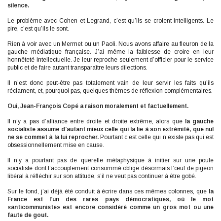
silence.
Le problème avec Cohen et Legrand, c’est qu’ils se croient intelligents. Le
pire, c’est qu’ils le sont.
Rien à voir avec un Mermet ou un Paoli. Nous avons affaire au fleuron de la
gauche médiatique française. J’ai même la faiblesse de croire en leur
honnêteté intellectuelle. Je leur reproche seulement d’officier pour le service
public et de faire autant transparaître leurs dilections.
Il n’est donc peut-être pas totalement vain de leur servir les faits qu’ils
réclament, et, pourquoi pas, quelques thèmes de réflexion complémentaires.
Oui, Jean-François Copé a raison moralement et factuellement.
Il n’y a pas d’alliance entre droite et droite extrême, alors que
la gauche
socialiste assume d’autant mieux celle qui la lie à son extrémité, que nul
ne se commet à la lui reprocher.
Pourtant c’est celle qui n’existe pas qui est
obsessionnellement mise en cause.
Il n’y a pourtant pas de querelle métaphysique à initier sur une poule
socialiste dont l’accouplement consommé oblige désormais l’œuf de pigeon
libéral à réfléchir sur son attitude, s’il ne veut pas continuer à être gobé.
Sur le fond, j’ai déjà été conduit à écrire dans ces mêmes colonnes, que
la
France est l’un des rares pays démocratiques, où le mot
«anticommuniste» est encore considéré comme un gros mot ou une
faute de gout.