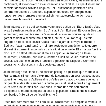
homme de culture comme vous, le sait bien. Alors ? Alors, les manifestations
continuent, elles reçoivent des autorisations de l’Etat et BDS peut librement
persister dans ses activités illégales. Est-il suffisant de participer à des
commémorations, de faire une apparition dans une synagogue et de
rencontrer des membres d’un establishment autoproclamé dont vous
connaissez la servilité nouvelle ?
Je m’interroge en ce qui concerne votre appréciation de l’Etat d’Israël. Vous
avez à plusieurs reprises affirmé qu’il s’agit d’un Etat ami. Et vous n’êtes pas
le premier ; vos prédécesseurs l’avaient dit et avaient soutenu qu’ils en
garantissaient la sécurité mais où était, en 1967, la France qui s’était
engagée à forcer le blocus d’Aqaba mais n’a jamais envoyé le moindre
Zodiac ; n’ayant ainsi tenté le moindre geste pour empêcher cette guerre,
elle est directement responsable de la situation actuelle. Elle n’a pas forcé le
blocus d’un détroit international mais a appliqué un embargo à Israël
seulement, «
son ami, son allié »
, comme disait de Gaulle, auteur de ce
boycott. Où était-elle en 1973 lors de l’agression de Kippour ? Comment
pourrait-on croire alors à la plus petite garantie ?
Je m’interroge sur l’idée d’une position politique équilibrée que martèle la
France mais, s’il est juste d’exprimer de la compassion pour les populations
palestiniennes, sans d’ailleurs dire qu’elles sont d’abord victimes de leurs
dirigeants et des états arabes qui ont toujours refusé d’accueillir dignement
leurs frères, ne serait-il pas juste aussi, même une fois seulement,
d’exprimer la même compassion pour la population israélienne si souvent
bombardée ? Serait-ce de l’équilibrisme ?
Dites-moi comment croire à l’amitié, ou simplement à l’empathie, voire à un
intérêt discret que vous porteriez à Israël quand vous laissez voter par la