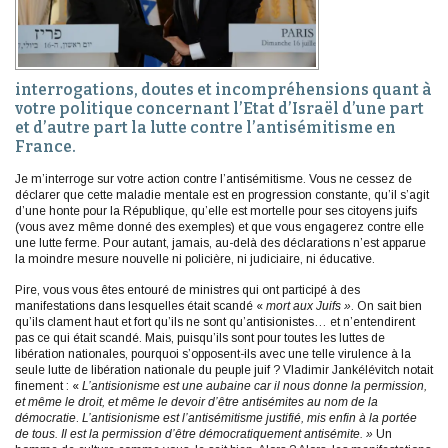
interrogations, doutes et incompréhensions quant à
votre politique concernant l’Etat d’Israël d’une part
et d’autre part la lutte contre l’antisémitisme en
France.
Je m’interroge sur votre action contre l’antisémitisme. Vous ne cessez de
déclarer que cette maladie mentale est en progression constante, qu’il s’agit
d’une honte pour la République, qu’elle est mortelle pour ses citoyens juifs
(vous avez même donné des exemples) et que vous engagerez contre elle
une lutte ferme. Pour autant, jamais, au-delà des déclarations n’est apparue
la moindre mesure nouvelle ni policière, ni judiciaire, ni éducative.
Pire, vous vous êtes entouré de ministres qui ont participé à des
manifestations dans lesquelles était scandé «
mort aux Juifs »
. On sait bien
qu’ils clament haut et fort qu’ils ne sont qu’antisionistes… et n’entendirent
pas ce qui était scandé. Mais, puisqu’ils sont pour toutes les luttes de
libération nationales, pourquoi s’opposent-ils avec une telle virulence à la
seule lutte de libération nationale du peuple juif ? Vladimir Jankélévitch notait
finement : «
L’antisionisme est une aubaine car il nous donne la permission,
et même le droit, et même le devoir d’être antisémites au nom de la
démocratie
.
L’antisionisme est l’antisémitisme justifié, mis enfin à la portée
de tous. Il est la permission d’être démocratiquement antisémite.
»
Un