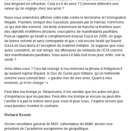
tout dirigeant en infraction. Cela a-t-il du sens ? Comment défendre une
valeur qu’on néglige chez ses amis ?
Nous vous entendons affirmer votre lutte contre le terrorisme et l’immigration
illégale. Pourtant, lorsque des Gazaouis, poussés par le Hamas, nommons
ce qui doit être nommé, ont tenté violemment de franchir la frontière avec
des objectifs mortifères déclarés, vous parlez de manifestants pacifistes.
Puis-je rappeler qu’Israël a complètement évacué Gaza en 2005, en gage
de bonne volonté et sans contrepartie et que c’est encore Israël qui fournit
Gaza en tous biens à l’exception de matériel militaire. Je suppose que vous
aviez considéré, en son temps, les offensives de militants de l’ETA comme
des manifestations pacifistes. Vous aura-t-il fallu huit mois pour, enfin, voir la
vérité ?
Amis dites-vous ? Ceci fait resurgir à ma mémoire la phrase d’Antigonos II
qu’avaient reprise Bayard, le Duc de Guise puis Voltaire, qu’un helléniste
comme vous connait bien : «
gardez-moi de mes amis. Quant à mes
ennemis, je m’en charge !
»
Peut-être me trompe-je. Néanmoins, il me semble que les actes ont plus
d’importance que les paroles. Peut-être me trompe-je encore ou peut-être
l’amitié n’a pas le même sens pour vous et pour nous. J’espère encore que
vous puissiez montrer le contraire.
Richard Rossin
Ancien secrétaire général de MSF, cofondateur de MdM, ancien vice-
président de l’académie européenne de géopolitique.