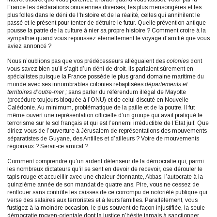
France les déclarations onusiennes diverses, les plus mensongères et les
plus folles dans le déni de l’histoire et de la réalité, celles qui annihilent le
passé et le présent pour tenter de détruire le futur. Quelle prévention antique
pousse la patrie de la culture à nier sa propre histoire ? Comment croire à la
sympathie quand vous repoussez éternellement le voyage d’amitié que vous
aviez annoncé ?
Nous n’oublions pas que vos prédécesseurs alléguaient des
colonies
dont
vous savez bien qu’il s’agit d’un déni de droit. Ils parlaient sûrement en
spécialistes puisque la France possède le plus grand domaine maritime du
monde avec ses innombrables colonies rebaptisées
départements et
territoires d’outre-mer ;
sans parler du référendum illégal de Mayotte
(procédure toujours bloquée à l’ONU) et de celui discuté en Nouvelle
Calédonie. Au minimum, problématique de la paille et de la poutre. Il fut
même ouvert une représentation officielle d’un groupe qui avait pratiqué le
terrorisme sur le sol français et qui est l’ennemi irréductible de l’Etat juif. Que
diriez-vous de l’ouverture à Jérusalem de représentations des mouvements
séparatistes de Guyane, des Antilles et d’ailleurs ? Voire de mouvements
régionaux ? Serait-ce amical ?
Comment comprendre qu’un ardent défenseur de la démocratie qui, parmi
les nombreux dictateurs qu’il se sent en devoir de recevoir, ose dérouler le
tapis rouge et accueillir avec une chaleur étonnante, Abbas, l’autocrate à la
quinzième année de son mandat de quatre ans. Pire, vous ne cessez de
renflouer sans contrôle les caisses de ce corrompu de notoriété publique qui
verse des salaires aux terroristes et à leurs familles. Parallèlement, vous
fustigez à la moindre occasion, le plus souvent de façon injustifiée, la seule
démocratie moyen-orientale dont la justice n’hésite jamais à sanctionner