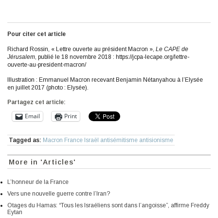
Pour citer cet article
Richard Rossin, « Lettre ouverte au président Macron »,
Le CAPE de
Jérusalem
, publié le 18 novembre 2018 : https://jcpa-lecape.org/lettre-
ouverte-au-president-macron/
Illustration : Emmanuel Macron recevant Benjamin Nétanyahou à l’Elysée
en juillet 2017 (photo : Elysée).
Partagez cet article:
Email
Print
Tagged as:
Macron France Israël antisémitisme antisionisme
More in 'Articles'
L’honneur de la France
Vers une nouvelle guerre contre l’Iran?
Otages du Hamas: “Tous les Israéliens sont dans l’angoisse”, affirme Freddy
Eytan