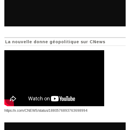
La nouvelle donne géopolitique sur CNews
https://x.com/CNEWS/status/1880576893763698994