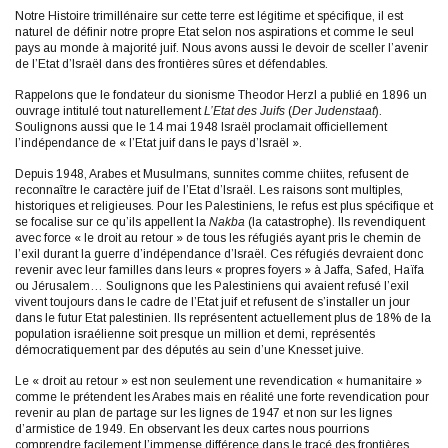
Notre Histoire trimillénaire sur cette terre est légitime et spécifique, il est
naturel de définir notre propre Etat selon nos aspirations et comme le seul
pays au monde à majorité juif. Nous avons aussi le devoir de sceller l’avenir
de l’Etat d’Israël dans des frontières sûres et défendables.
Rappelons que le fondateur du sionisme Theodor Herzl a publié en 1896 un
ouvrage intitulé tout naturellement
L’Etat des Juifs
(
Der Judenstaat
).
Soulignons aussi que le 14 mai 1948 Israël proclamait officiellement
l’indépendance de « l’Etat juif dans le pays d’Israël ».
Depuis 1948, Arabes et Musulmans, sunnites comme chiites, refusent de
reconnaître le caractère juif de l’Etat d’Israël. Les raisons sont multiples,
historiques et religieuses. Pour les Palestiniens, le refus est plus spécifique et
se focalise sur ce qu’ils appellent la
Nakba
(la catastrophe). Ils revendiquent
avec force « le droit au retour » de tous les réfugiés ayant pris le chemin de
l’exil durant la guerre d’indépendance d’Israël. Ces réfugiés devraient donc
revenir avec leur familles dans leurs « propres foyers » à Jaffa, Safed, Haïfa
ou Jérusalem… Soulignons que les Palestiniens qui avaient refusé l’exil
vivent toujours dans le cadre de l’Etat juif et refusent de s’installer un jour
dans le futur Etat palestinien. Ils représentent actuellement plus de 18% de la
population israélienne soit presque un million et demi, représentés
démocratiquement par des députés au sein d’une Knesset juive.
Le « droit au retour » est non seulement une revendication « humanitaire »
comme le prétendent les Arabes mais en réalité une forte revendication pour
revenir au plan de partage sur les lignes de 1947 et non sur les lignes
d’armistice de 1949. En observant les deux cartes nous pourrions
comprendre facilement l’immense différence dans le tracé des frontières.