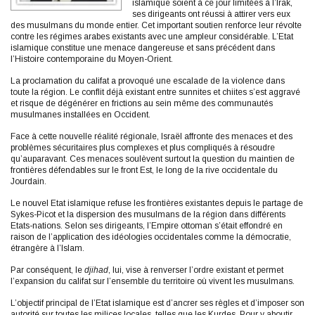
islamique soient à ce jour limitées à l’Irak,
ses dirigeants ont réussi à attirer vers eux
des musulmans du monde entier. Cet important soutien renforce leur révolte
contre les régimes arabes existants avec une ampleur considérable. L’Etat
islamique constitue une menace dangereuse et sans précédent dans
l’Histoire contemporaine du Moyen-Orient.
La proclamation du califat a provoqué une escalade de la violence dans
toute la région. Le conflit déjà existant entre sunnites et chiites s’est aggravé
et risque de dégénérer en frictions au sein même des communautés
musulmanes installées en Occident.
Face à cette nouvelle réalité régionale, Israël affronte des menaces et des
problèmes sécuritaires plus complexes et plus compliqués à résoudre
qu’auparavant. Ces menaces soulèvent surtout la question du maintien de
frontières défendables sur le front Est, le long de la rive occidentale du
Jourdain.
Le nouvel Etat islamique refuse les frontières existantes depuis le partage de
Sykes-Picot et la dispersion des musulmans de la région dans différents
Etats-nations. Selon ses dirigeants, l’Empire ottoman s’était effondré en
raison de l’application des idéologies occidentales comme la démocratie,
étrangère à l’Islam.
Par conséquent, le
djihad
, lui, vise à renverser l’ordre existant et permet
l’expansion du califat sur l’ensemble du territoire où vivent les musulmans.
L’objectif principal de l’Etat islamique est d’ancrer ses règles et d’imposer son
autorité sur toutes les milices locales, telles que les Kurdes. Pour y aboutir,