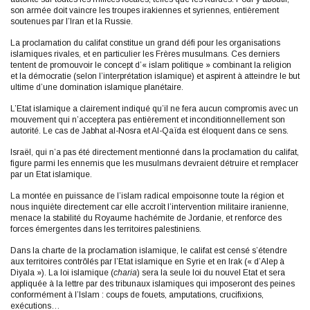
son armée doit vaincre les troupes irakiennes et syriennes, entièrement
soutenues par l’Iran et la Russie.
La proclamation du califat constitue un grand défi pour les organisations
islamiques rivales, et en particulier les Frères musulmans. Ces derniers
tentent de promouvoir le concept d’« islam politique » combinant la religion
et la démocratie (selon l’interprétation islamique) et aspirent à atteindre le but
ultime d’une domination islamique planétaire.
L’Etat islamique a clairement indiqué qu’il ne fera aucun compromis avec un
mouvement qui n’acceptera pas entièrement et inconditionnellement son
autorité. Le cas de Jabhat al-Nosra et Al-Qaïda est éloquent dans ce sens.
Israël, qui n’a pas été directement mentionné dans la proclamation du califat,
figure parmi les ennemis que les musulmans devraient détruire et remplacer
par un Etat islamique.
La montée en puissance de l’islam radical empoisonne toute la région et
nous inquiète directement car elle accroît l’intervention militaire iranienne,
menace la stabilité du Royaume hachémite de Jordanie, et renforce des
forces émergentes dans les territoires palestiniens.
Dans la charte de la proclamation islamique, le califat est censé s’étendre
aux territoires contrôlés par l’Etat islamique en Syrie et en Irak (« d’Alep à
Diyala »). La loi islamique (
charia
) sera la seule loi du nouvel Etat et sera
appliquée à la lettre par des tribunaux islamiques qui imposeront des peines
conformément à l’Islam : coups de fouets, amputations, crucifixions,
exécutions…