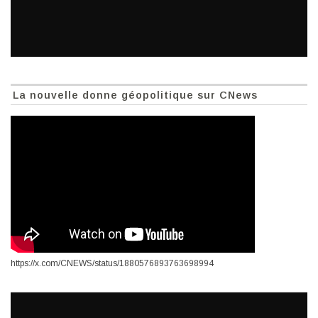
La nouvelle donne géopolitique sur CNews
https://x.com/CNEWS/status/1880576893763698994