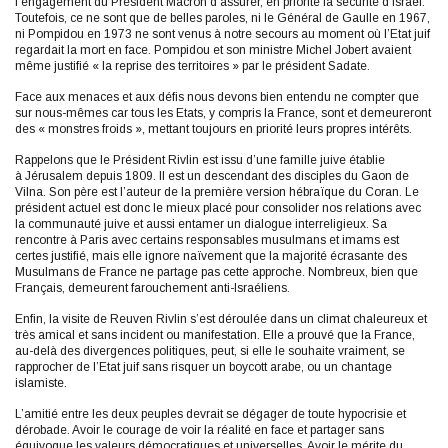
l’engagement du Président Macron d’assurer, en priorité la sécurité d’Israël.
Toutefois, ce ne sont que de belles paroles, ni le Général de Gaulle en 1967,
ni Pompidou en 1973 ne sont venus à notre secours au moment où l’Etat juif
regardait la mort en face. Pompidou et son ministre Michel Jobert avaient
même justifié « la reprise des territoires » par le président Sadate.
Face aux menaces et aux défis nous devons bien entendu ne compter que
sur nous-mêmes car tous les Etats, y compris la France, sont et demeureront
des « monstres froids », mettant toujours en priorité leurs propres intérêts.
Rappelons que le Président Rivlin est issu d’une famille juive établie
à Jérusalem depuis 1809. Il est un descendant des disciples du Gaon de
Vilna. Son père est l’auteur de la première version hébraïque du Coran. Le
président actuel est donc le mieux placé pour consolider nos relations avec
la communauté juive et aussi entamer un dialogue interreligieux. Sa
rencontre à Paris avec certains responsables musulmans et imams est
certes justifié, mais elle ignore naïvement que la majorité écrasante des
Musulmans de France ne partage pas cette approche. Nombreux, bien que
Français, demeurent farouchement anti-Israéliens.
Enfin, la visite de Reuven Rivlin s’est déroulée dans un climat chaleureux et
très amical et sans incident ou manifestation. Elle a prouvé que la France,
au-delà des divergences politiques, peut, si elle le souhaite vraiment, se
rapprocher de l’Etat juif sans risquer un boycott arabe, ou un chantage
islamiste.
L’amitié entre les deux peuples devrait se dégager de toute hypocrisie et
dérobade. Avoir le courage de voir la réalité en face et partager sans
équivoque les valeurs démocratiques et universelles. Avoir le mérite du