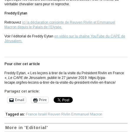
véritable chevalier sans peur ni reproche.
Freddy Eytan
Retrouvez
ici la déclaration conjointe de Reuven Rivlin et Emmanuel
Macron depuis le Palais de l’Elysée.
Voir l’éditorial de Freddy Eytan
en vidéo sur la chaîne YouTube du CAPE de
Jérusalem.
Pour citer cet article
Freddy Eytan, « Les leçons à tirer de la visite du Président Rivlin en France
»,
Le CAPE de Jérusalem
, publié le 27 janvier 2019: https://jcpa-
lecape.org/les-lecons-a-tirer-de-la-visite-du-president-rivlin-en-france/
Partagez cet article:
Email
Print
Tagged as:
France Israël Reuven Rivlin Emmanuel Macron
More in 'Editorial'