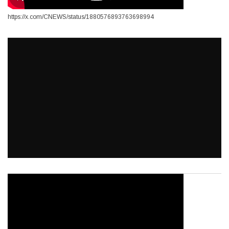
https://x.com/CNEWS/status/1880576893763698994