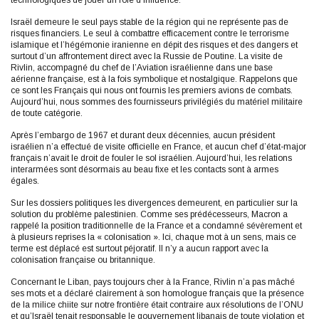
Israël demeure le seul pays stable de la région qui ne représente pas de
risques financiers. Le seul à combattre efficacement contre le terrorisme
islamique et l’hégémonie iranienne en dépit des risques et des dangers et
surtout d’un affrontement direct avec la Russie de Poutine. La visite de
Rivlin, accompagné du chef de l’Aviation israélienne dans une base
aérienne française, est à la fois symbolique et nostalgique. Rappelons que
ce sont les Français qui nous ont fournis les premiers avions de combats.
Aujourd’hui, nous sommes des fournisseurs privilégiés du matériel militaire
de toute catégorie.
Après l’embargo de 1967 et durant deux décennies, aucun président
israélien n’a effectué de visite officielle en France, et aucun chef d’état-major
français n’avait le droit de fouler le sol israélien. Aujourd’hui, les relations
interarmées sont désormais au beau fixe et les contacts sont à armes
égales.
Sur les dossiers politiques les divergences demeurent, en particulier sur la
solution du problème palestinien. Comme ses prédécesseurs, Macron a
rappelé la position traditionnelle de la France et a condamné sévèrement et
à plusieurs reprises la « colonisation ». Ici, chaque mot à un sens, mais ce
terme est déplacé est surtout péjoratif. Il n’y a aucun rapport avec la
colonisation française ou britannique.
Concernant le Liban, pays toujours cher à la France, Rivlin n’a pas mâché
ses mots et a déclaré clairement à son homologue français que la présence
de la milice chiite sur notre frontière était contraire aux résolutions de l’ONU
et qu’Israël tenait responsable le gouvernement libanais de toute violation et